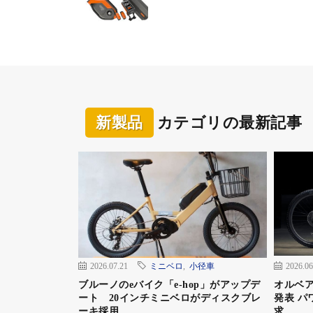
この記事を書くのに試乗したことがある。
＞＞『走りはまるで「極上のパウダーライド」、第
新解釈』
18kgほどというカーボンフレームによる軽
の延長線上。操る感じもちょっと重い程度の
新製品
カテゴリの最新記事
のキックで飛べて遊べる。
2026.07.21
ミニベロ
,
小径車
2026.06
ブルーノのeバイク「e-hop」がアップデ
オルベア
ート 20インチミニベロがディスクブレ
発表 パ
ーキ採用
求