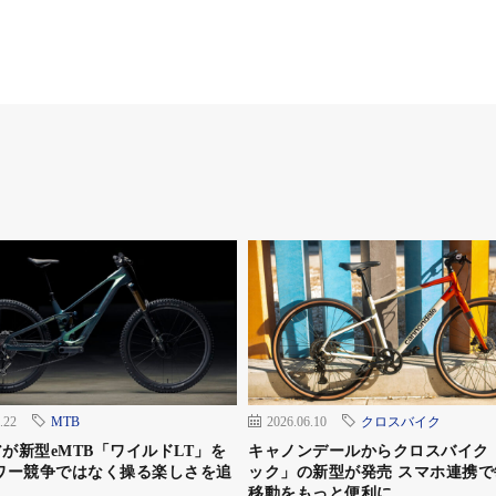
二世代Levo SL Gen2でスペシャライズドがeMTBを
い重量、そして全体の重量配分の良さはまさにペダルバイク
自転車で、トレールではスムーズにラインを選べ、根っこ
.22
MTB
2026.06.10
クロスバイク
が新型eMTB「ワイルドLT」を
キャノンデールからクロスバイク
ワー競争ではなく操る楽しさを追
ック」の新型が発売 スマホ連携で
移動をもっと便利に