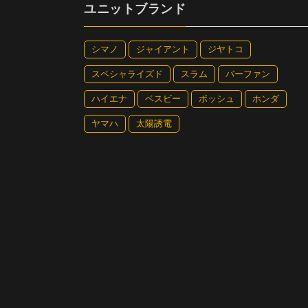
ユニットブランド
静かに目を瞑れる。
シマノ
ジャイアント
ジヤトコ
スペシャライズド
スラム
バーファン
ハイエナ
ベスビー
ボッシュ
ホンダ
ヤマハ
太陽誘電