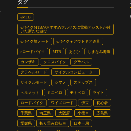
タグ
eMTB
eバイクMTBがおすすめフルサスに電動アシストが付
いた新たな遊び
eバイク旅ノート
eバイク＋アウトドア道具
eロードバイク
MTB
あさひ
しまなみ海道
カンザキ
クロスバイク
グラベル
グラベルロード
サイクルコンピューター
サイクルモード
シマノ
ステップス
ヘルメット
ミニベロ
モトベロ
ライト
ロードバイク
ワイズロード
伊豆
初心者
千葉県
埼玉県
大阪府
小径車
広島県
愛媛県
折り畳み自転車
日本一周