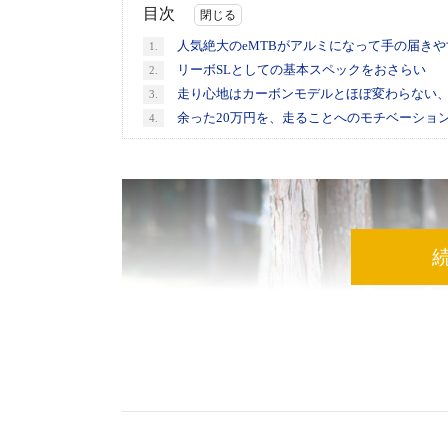
目次
人気絶大のeMTBがアルミになって手の届き
1.
リーボSLとしての基本スペックをおさらい
2.
走り心地はカーボンモデルとほぼ変わらない
3.
余った20万円を、走ることへのモチベーショ
4.