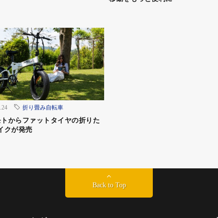
.24
折り畳み自転車
モトからファットタイヤの折りた
イクが発売
ると、最後のグッというところで足りなさを感じなくもな
ボードのようなマシンに上り性能を問うこともないだろ
Back to Top
れを駄菓子のように買えるぐらい成功してやると考えれば