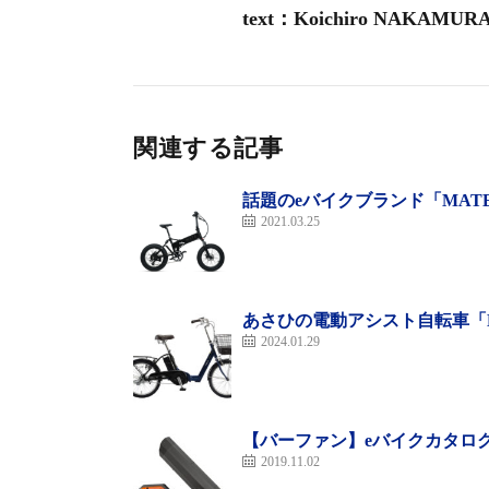
text：Koichiro NAKAM
関連する記事
話題のeバイクブランド「MAT
2021.03.25
あさひの電動アシスト自転車「EN
人気絶大のeMTBがアルミ
2024.01.29
最近MTBパークに行くと、eMTBに乗る人
体が《スペシャライズド・リーボSL Gen2
【バーファン】eバイクカタロ
2019.11.02
レーム、Compグレードのモデルだ。