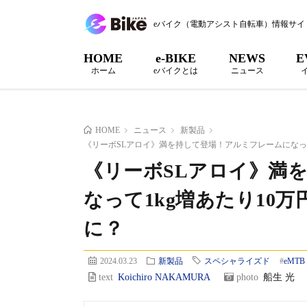
eバイク（電動アシスト自転車）情報サイ
HOME
e-BIKE
NEWS
E
ホーム
eバイクとは
ニュース
HOME
ニュース
新製品
《リーボSLアロイ》満を持して登場！アルミフレームになっ
《リーボSLアロイ》満
なって1kg増あたり10
に？
2024.03.23
新製品
スペシャライズド
#
eMTB
text
Koichiro NAKAMURA
photo
船生 光