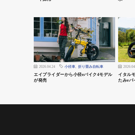
2026.04.24
小径車
,
折り畳み自転車
2026.04
エイプライダーから小径eバイク4モデル
イタル
が発売
たみeバ
モーターを他社のフルパワーモデルと比較す
い。が、まあこのバックカントリー・スノー
う。
100万円ほどというその価格は、来世こそこ