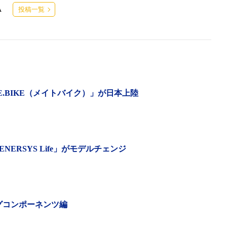
URA
投稿一覧
E.BIKE（メイトバイク）」が日本上陸
ERSYS Life」がモデルチェンジ
になって手の届きやすい価格に！
を見るようになってきた。面白いのが、その方たちの乗る大
》であること。昨年に登場した第2世代のリーボのカーボンフ
グコンポーネンツ編