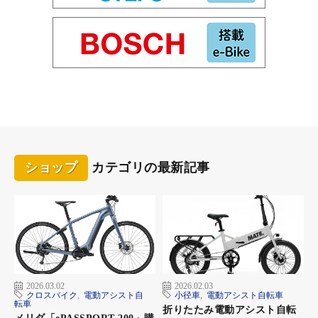
対象モデルとプレゼント商品 -1
ショップ
カテゴリの最新記事
① JGR1.1
https://besv.jp/products/jgr/
BESV Europeデザインの新型e-グラベルロードバイク。なめらか
2026.03.02
2026.02.03
で力強いアシストで、スポーツe-Bikeとして高いパフォーマンス
クロスバイク
,
電動アシスト自
小径車
,
電動アシスト自転車
転車
を発揮する。
折りたたみ電動アシスト自転