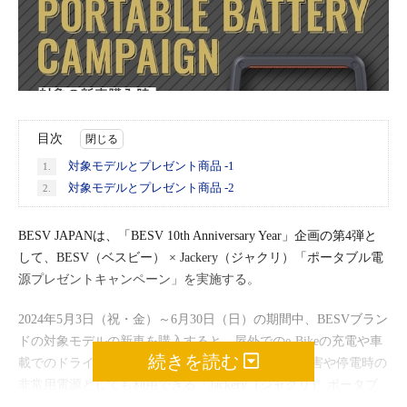
目次
対象モデルとプレゼント商品 -1
1.
対象モデルとプレゼント商品 -2
2.
BESV JAPANは、「BESV 10th Anniversary Year」企画の第4弾と
して、BESV（ベスビー） × Jackery（ジャクリ）「ポータブル電
源プレゼントキャンペーン」を実施する。
2024年5月3日（祝・金）～6月30日（日）の期間中、BESVブラン
ドの対象モデルの新車を購入すると、屋外でのe-Bikeの充電や車
続きを読む
載でのドライブ、アウトドアでも活躍し、さらに災害や停電時の
非常用電源としても利用できる「Jackery（ジャクリ） ポータブ
ル電源」をプレゼント！