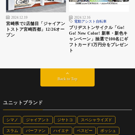
対象モデルとプレゼント商品 -2
2024.12.19
2024.12.16
電動アシスト自転車
宮崎県で2店舗目「ジャイアン
ブリヂストンサイクル「Go!
トストア宮崎西都」12/26オー
Go! New Color! 新車・新色キ
プン
ャンペーン」抽選で100名にギ
フトカード1万円分をプレゼン
ト
Back to Top
ユニットブランド
③TRS2 XC
https://besv.jp/products/trs2-xc/
シマノ
ジャイアント
ジヤトコ
スペシャライズド
オフロードからオンロードまでフィールドを選ばないクロスカン
トリーハードテールモデル（e-MTB）。フェンダー／キャリヤを
スラム
バーファン
ハイエナ
ベスビー
ボッシュ