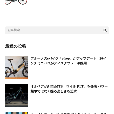
近年、ますます注目度が高まっているポータブル電源。持ち運べ
るから、屋外でのe-Bikeの充電や車載でのドライブ、アウトドア
でも活躍し、さらに災害や停電時の非常用電源としても利用でき
る。
Jackery（ジャクリ）は、アメリカ・カリフォルニアで生まれたポ
最近の投稿
ータブル電源のブランド。たくさんの種類があるポータブル電
源。気にはなっていたけど、いざ購入となったら、どれが良いか
ブルーノのeバイク「e-hop」がアップデート 20イ
迷うもの。まずは、安心のJackery製品を一家に1台！便利な“ポー
ンチミニベロがディスクブレーキ採用
タブル電源×e-Bike”で、さらに広がるライフスタイルを提案す
る。
オルベアが新型eMTB「ワイルドLT」を発表 パワー
競争ではなく操る楽しさを追求
名称：BESV × Jackery ポータブル電源プレゼントキャンペーン
期間：2024年5月3日（祝・金）～6月30日（日）まで。