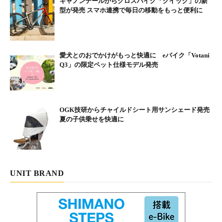
キャノンデールからクロスバイク「クイック」の新
型が発売 スマホ連携で毎日の移動をもっと便利に
対象商品：BESV製品の下記6モデル
①JGR1.1 ②CF1 Lino ③TRS2 XC ④JG1 ⑤JR1 ⑥PSF1
※JR1とPSF1のアウトレットモデル（23年カラー）は対象外で
す。
愛犬とのおでかけがもっと快適に eバイク「Votani
Q3」の限定ペット仕様モデル発売
店舗：正規取扱店
https://besv.jp/shop/
内容：①②のモデルには「Jackery ポータブル電源 400」をプレゼ
OGK技研からチャイルドシート用サンシェード発売
ント。
夏の子供乗せを快適に
③④⑤⑥のモデルには「Jackery ポータブル電源 240」をプ
レゼント。
キャンペーンページ：
https://besv.jp/10th-anniversary/
UNIT BRAND
※他のキャンペーンとの併用はできません。
※対象モデルの変更や、プレゼント商品の変更はできません。