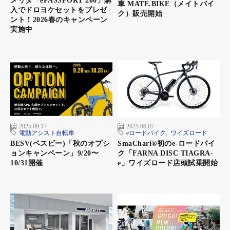
メリダ「ePASSPORT 200」購
車 MATE.BIKE（メイトバイ
入でドロヨケセットをプレゼ
ク）販売開始
② CF1 LINO
ント！2026春のキャンペーン
https://besv.jp/products/cf1-lino/
実施中
さらなるデザインの高みを目指し、シンプルな機能のみで構成さ
れたシティクルーズe-Bike。可変ステムで簡単にハンドル位置を
調整できるので、ファミリーでの共用にも便利な1台。
＜プレゼント商品＞
Jackery ポータブル電源 400：JGR1.1/CF1 Linoを約80％充電可能
容量：400Wh
重量：4.1kg
2025.09.17
2025.06.07
電動アシスト自転車
eロードバイク
,
ワイズロード
サイズ：230×153.2×167.3mm
BESV(ベスビー)「秋のオプシ
SmaChari®︎初のe-ロードバイ
●スマホ約22回分、ノートPC約5.5回充電可能
ョンキャンペーン」9/20〜
ク「FARNA DISC TIAGRA-
●最大4台の同時給電可能
10/31開催
e」ワイズロード店頭試乗開始
●Jackery公式3年保証
（参考価格：4万9,300円相当）