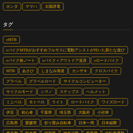
装着し、ツーリングシーンで楽しめる一台。
ホンダ
ヤマハ
太陽誘電
④JG1
https://besv.jp/products/jg1/
タグ
グラベルからアドベンチャーライドまで幅広く対応した、バッテ
リー内蔵の美しいフォルムのeグラベルロードバイク。コンポー
eMTB
ネントにはシマノ GRX 11sを搭載。
eバイクMTBがおすすめフルサスに電動アシストが付いた新たな遊び
⑤JR1
eバイク旅ノート
eバイク＋アウトドア道具
eロードバイク
https://besv.jp/products/jr1/
15.7kgの軽さと、100kmを超える航続距離を実現した軽量アルミ
MTB
あさひ
しまなみ海道
カンザキ
クロスバイク
フレームのe-bike。ファンライドからロングライドまで走る楽し
グラベル
グラベルロード
サイクルコンピューター
さを演出する、
※アウトレットモデルは対象外です。
サイクルモード
シマノ
ステップス
ヘルメット
ミニベロ
モトベロ
ライト
ロードバイク
ワイズロード
⑥PSF1
https://besv.jp/products/psf1/
伊豆
初心者
千葉県
埼玉県
大阪府
小径車
リヤフレームとフロントフォーク、ハンドルを折りたたむこと
広島県
愛媛県
折り畳み自転車
日本一周
日本縦断
で、フレーム本来の剛性を保ちながら、コンパクトに収納できる
折りたたみ自転車。