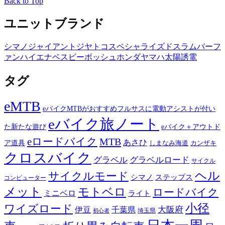
Back to Top
ユニットブランド
シマノ
ジャイアント
ジヤトコ
スペシャライズド
スラム
バーフ
ァン
ハイエナ
ベスビー
ボッシュ
ホンダ
ヤマハ
太陽誘電
タグ
eMTB
eバイクMTBがおすすめフルサスに電動アシストが付い
eバイク旅ノート
た新たな遊び
eバイク＋アウトド
eロードバイク
MTB
あさひ
ア道具
カンザキ
しまなみ海道
クロスバイク
グラベル
グラベルロード
サイクル
ヘル
サイクルモード
シマノ
ステップス
コンピューター
メット
モトベロ
ロードバイク
ミニベロ
ライト
小径
ワイズロード
伊豆
千葉県
大阪府
埼玉県
初心者