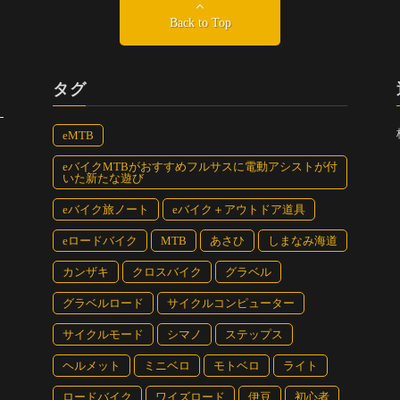
Back to Top
タグ
eMTB
eバイクMTBがおすすめフルサスに電動アシストが付
いた新たな遊び
eバイク旅ノート
eバイク＋アウトドア道具
eロードバイク
MTB
あさひ
しまなみ海道
カンザキ
クロスバイク
グラベル
グラベルロード
サイクルコンピューター
サイクルモード
シマノ
ステップス
ヘルメット
ミニベロ
モトベロ
ライト
ロードバイク
ワイズロード
伊豆
初心者