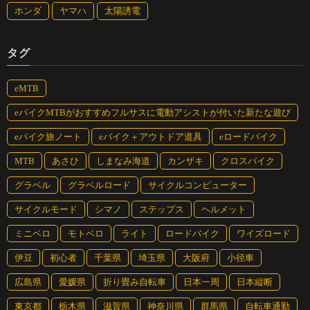
ホンダ
ヤマハ
太陽誘電
タグ
eMTB
eバイクMTBがおすすめフルサスに電動アシストが付いた新たな遊び
eバイク旅ノート
eバイク＋アウトドア道具
eロードバイク
MTB
あさひ
しまなみ海道
カンザキ
クロスバイク
グラベル
グラベルロード
サイクルコンピューター
サイクルモード
シマノ
ステップス
ヘルメット
ミニベロ
モトベロ
ライト
ロードバイク
ワイズロード
伊豆
初心者
千葉県
埼玉県
大阪府
小径車
広島県
愛媛県
折り畳み自転車
日本一周
日本縦断
東京都
栃木県
滋賀県
神奈川県
群馬県
自転車通勤