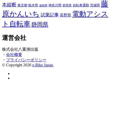
藤
本縦断
東京都
栃木県
神奈川県
自転車通勤
茨城県
群馬県
滋賀県
原かんいち
電動アシス
試乗記事
長野県
ト自転車
静岡県
運営会社
株式会社八重洲出版
・
会社概要
・
プライバシーポリシー
© Copyright 2026
e-Bike Japan
.