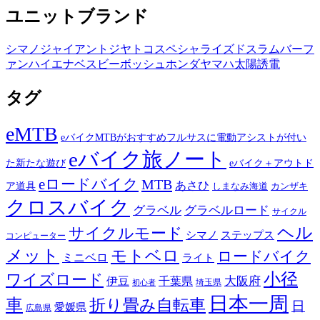
ユニットブランド
シマノ
ジャイアント
ジヤトコ
スペシャライズド
スラム
バーフ
ァン
ハイエナ
ベスビー
ボッシュ
ホンダ
ヤマハ
太陽誘電
タグ
eMTB
eバイクMTBがおすすめフルサスに電動アシストが付い
eバイク旅ノート
た新たな遊び
eバイク＋アウトド
eロードバイク
MTB
あさひ
ア道具
カンザキ
しまなみ海道
クロスバイク
グラベル
グラベルロード
サイクル
ヘル
サイクルモード
シマノ
ステップス
コンピューター
メット
モトベロ
ロードバイク
ミニベロ
ライト
小径
ワイズロード
伊豆
千葉県
大阪府
埼玉県
初心者
日本一周
車
折り畳み自転車
日
愛媛県
広島県