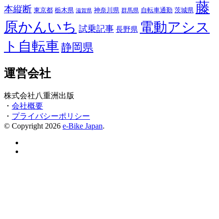
藤
本縦断
東京都
栃木県
神奈川県
自転車通勤
茨城県
群馬県
滋賀県
原かんいち
電動アシス
試乗記事
長野県
ト自転車
静岡県
運営会社
株式会社八重洲出版
・
会社概要
・
プライバシーポリシー
© Copyright 2026
e-Bike Japan
.