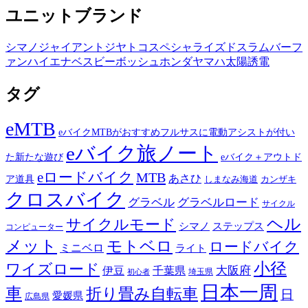
ユニットブランド
シマノ
ジャイアント
ジヤトコ
スペシャライズド
スラム
バーフ
ァン
ハイエナ
ベスビー
ボッシュ
ホンダ
ヤマハ
太陽誘電
タグ
eMTB
eバイクMTBがおすすめフルサスに電動アシストが付い
eバイク旅ノート
た新たな遊び
eバイク＋アウトド
eロードバイク
MTB
あさひ
ア道具
カンザキ
しまなみ海道
クロスバイク
グラベル
グラベルロード
サイクル
ヘル
サイクルモード
シマノ
ステップス
コンピューター
メット
モトベロ
ロードバイク
ミニベロ
ライト
小径
ワイズロード
伊豆
千葉県
大阪府
埼玉県
初心者
日本一周
車
折り畳み自転車
日
愛媛県
広島県