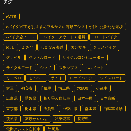
タグ
eMTB
eバイクMTBがおすすめフルサスに電動アシストが付いた新たな遊び
eバイク旅ノート
eバイク＋アウトドア道具
eロードバイク
MTB
あさひ
しまなみ海道
カンザキ
クロスバイク
グラベル
グラベルロード
サイクルコンピューター
サイクルモード
シマノ
ステップス
ヘルメット
ミニベロ
モトベロ
ライト
ロードバイク
ワイズロード
伊豆
初心者
千葉県
埼玉県
大阪府
小径車
広島県
愛媛県
折り畳み自転車
日本一周
日本縦断
東京都
栃木県
滋賀県
神奈川県
群馬県
自転車通勤
茨城県
藤原かんいち
試乗記事
長野県
電動アシスト自転車
静岡県