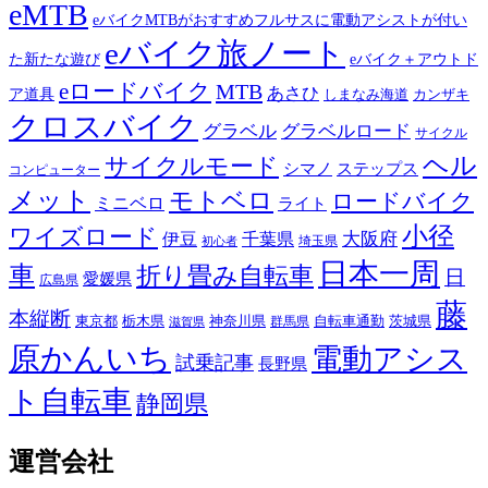
eMTB
eバイクMTBがおすすめフルサスに電動アシストが付い
eバイク旅ノート
た新たな遊び
eバイク＋アウトド
eロードバイク
MTB
あさひ
ア道具
カンザキ
しまなみ海道
クロスバイク
グラベル
グラベルロード
サイクル
ヘル
サイクルモード
シマノ
ステップス
コンピューター
メット
モトベロ
ロードバイク
ミニベロ
ライト
小径
ワイズロード
伊豆
千葉県
大阪府
埼玉県
初心者
日本一周
車
折り畳み自転車
日
愛媛県
広島県
藤
本縦断
東京都
栃木県
神奈川県
自転車通勤
茨城県
群馬県
滋賀県
原かんいち
電動アシス
試乗記事
長野県
ト自転車
静岡県
運営会社