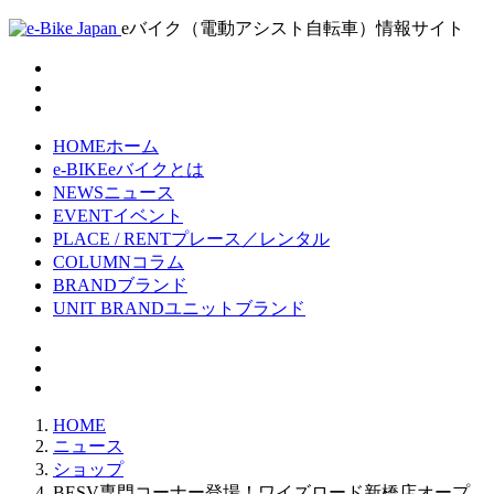
eバイク（電動アシスト自転車）情報サイト
HOME
ホーム
e-BIKE
eバイクとは
NEWS
ニュース
EVENT
イベント
PLACE / RENT
プレース／レンタル
COLUMN
コラム
BRAND
ブランド
UNIT BRAND
ユニットブランド
HOME
ニュース
ショップ
BESV専門コーナー登場！ワイズロード新橋店オープ