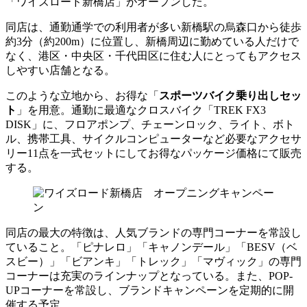
「ワイズロード新橋店」がオープンした。
同店は、通勤通学での利用者が多い新橋駅の烏森口から徒歩
約3分（約200m）に位置し、新橋周辺に勤めている人だけで
なく、港区・中央区・千代田区に住む人にとってもアクセス
しやすい店舗となる。
このような立地から、お得な「
スポーツバイク乗り出しセッ
ト
」を用意。通勤に最適なクロスバイク「TREK FX3
DISK」に、フロアポンプ、チェーンロック、ライト、ボト
ル、携帯工具、サイクルコンピューターなど必要なアクセサ
リー11点を一式セットにしてお得なパッケージ価格にて販売
する。
同店の最大の特徴は、人気ブランドの専門コーナーを常設し
ていること。「ピナレロ」「キャノンデール」「BESV（ベ
スビー）」「ビアンキ」「トレック」「マヴィック」の専門
コーナーは充実のラインナップとなっている。また、POP-
UPコーナーを常設し、ブランドキャンペーンを定期的に開
催する予定。