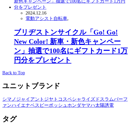
2024.12.16
電動アシスト自転車
,
ブリヂストンサイクル「Go! Go!
New Color! 新車・新色キャンペー
ン」抽選で100名にギフトカード1万
円分をプレゼント
Back to Top
ユニットブランド
シマノ
ジャイアント
ジヤトコ
スペシャライズド
スラム
バーフ
ァン
ハイエナ
ベスビー
ボッシュ
ホンダ
ヤマハ
太陽誘電
タグ