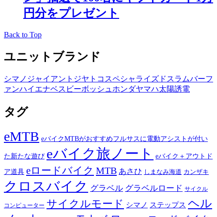
円分をプレゼント
Back to Top
ユニットブランド
シマノ
ジャイアント
ジヤトコ
スペシャライズド
スラム
バーフ
ァン
ハイエナ
ベスビー
ボッシュ
ホンダ
ヤマハ
太陽誘電
タグ
eMTB
eバイクMTBがおすすめフルサスに電動アシストが付い
eバイク旅ノート
た新たな遊び
eバイク＋アウトド
eロードバイク
MTB
あさひ
ア道具
カンザキ
しまなみ海道
クロスバイク
グラベル
グラベルロード
サイクル
ヘル
サイクルモード
シマノ
ステップス
コンピューター