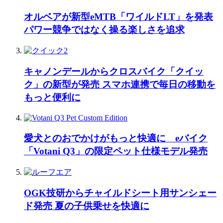
オルベアが新型eMTB「ワイルドLT」を発表
パワー競争ではなく操る楽しさを追求
キャノンデールからクロスバイク「クイッ
ク」の新型が発売 スマホ連携で毎日の移動を
もっと便利に
愛犬とのおでかけがもっと快適に eバイク
「Votani Q3」の限定ペット仕様モデル発売
OGK技研からチャイルドシート用サンシェー
ド発売 夏の子供乗せを快適に