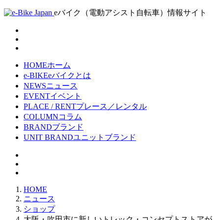
eバイク（電動アシスト自転車）情報サイト
HOME
ホーム
e-BIKE
eバイクとは
NEWS
ニュース
EVENT
イベント
PLACE / RENT
プレース／レンタル
COLUMN
コラム
BRAND
ブランド
UNIT BRAND
ユニットブランド
HOME
ニュース
ショップ
大阪・吹田市に新しいトレック・コンセプトストアが