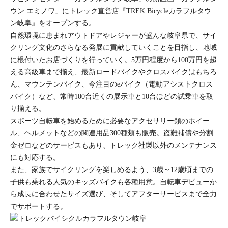
ウン エミノワ」にトレック直営店『TREK Bicycleカラフルタウ
ン岐阜』をオープンする。
自然環境に恵まれアウトドアやレジャーが盛んな岐阜県で、サイ
クリング文化のさらなる発展に貢献していくことを目指し、地域
に根付いたお店づくりを行っていく。5万円程度から100万円を超
える高級車まで揃え、最新ロードバイクやクロスバイクはもちろ
ん、マウンテンバイク、今注目のeバイク（電動アシストクロス
バイク）など、常時100台近くの展示車と10台ほどの試乗車を取
り揃える。
スポーツ自転車を始めるために必要なアクセサリー類のホイー
ル、ヘルメットなどの関連用品300種類も販売。盗難補償や分割
金ゼロなどのサービスもあり、トレック社製以外のメンテナンス
にも対応する。
また、家族でサイクリングを楽しめるよう、3歳～12歳頃までの
子供も乗れる人気のキッズバイクも各種用意。自転車デビューか
ら成長に合わせたサイズ選び、そしてアフターサービスまで全力
でサポートする。