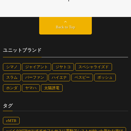
Back to Top
ユニットブランド
シマノ
ジャイアント
ジヤトコ
スペシャライズド
スラム
バーファン
ハイエナ
ベスビー
ボッシュ
ホンダ
ヤマハ
太陽誘電
タグ
eMTB
eバイクMTBがおすすめフルサスに電動アシストが付いた新たな遊び