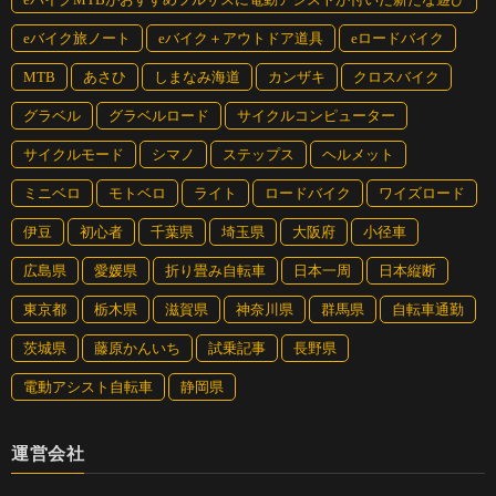
eバイク旅ノート
eバイク＋アウトドア道具
eロードバイク
MTB
あさひ
しまなみ海道
カンザキ
クロスバイク
グラベル
グラベルロード
サイクルコンピューター
サイクルモード
シマノ
ステップス
ヘルメット
ミニベロ
モトベロ
ライト
ロードバイク
ワイズロード
伊豆
初心者
千葉県
埼玉県
大阪府
小径車
広島県
愛媛県
折り畳み自転車
日本一周
日本縦断
東京都
栃木県
滋賀県
神奈川県
群馬県
自転車通勤
茨城県
藤原かんいち
試乗記事
長野県
電動アシスト自転車
静岡県
運営会社