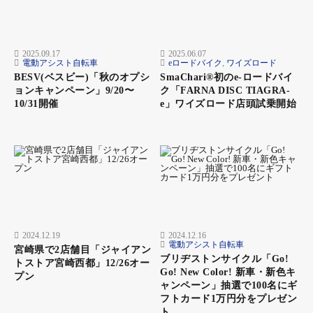
2025.09.17
2025.06.07
電動アシスト自転車
eロードバイク
,
ワイズロード
BESV(ベスビー)「秋のオプシ
SmaChari®︎初のe-ロードバイ
ョンキャンペーン」9/20〜
ク「FARNA DISC TIAGRA-
10/31開催
e」ワイズロード店頭試乗開始
2024.12.19
2024.12.16
電動アシスト自転車
宮崎県で2店舗目「ジャイアン
ブリヂストンサイクル「Go!
トストア宮崎西都」12/26オー
Go! New Color! 新車・新色キ
プン
ャンペーン」抽選で100名にギ
フトカード1万円分をプレゼン
ト