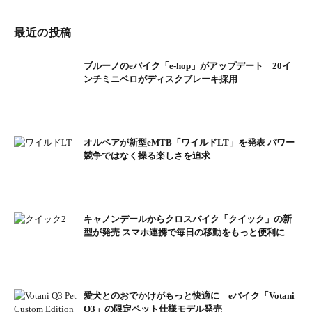
最近の投稿
ブルーノのeバイク「e-hop」がアップデート 20イ
ンチミニベロがディスクブレーキ採用
オルベアが新型eMTB「ワイルドLT」を発表 パワー
競争ではなく操る楽しさを追求
キャノンデールからクロスバイク「クイック」の新
型が発売 スマホ連携で毎日の移動をもっと便利に
愛犬とのおでかけがもっと快適に eバイク「Votani
Q3」の限定ペット仕様モデル発売