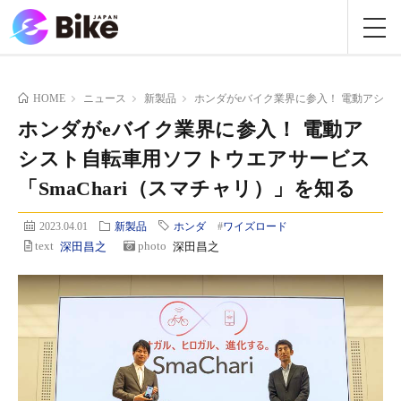
HOME
ニュース
新製品
ホンダがeバイク業界に参入！ 電動アシスト
ホンダがeバイク業界に参入！ 電動ア
シスト自転車用ソフトウエアサービス
「SmaChari（スマチャリ）」を知る
2023.04.01
新製品
ホンダ
#
ワイズロード
text
深田昌之
photo
深田昌之