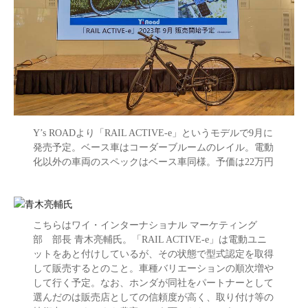
Y’s ROADより「RAIL ACTIVE-e」というモデルで9月に
発売予定。ベース車はコーダーブルームのレイル。電動
化以外の車両のスペックはベース車同様。予価は22万円
こちらはワイ・インターナショナル マーケティング
部 部長 青木亮輔氏。「RAIL ACTIVE-e」は電動ユニ
ットをあと付けしているが、その状態で型式認定を取得
して販売するとのこと。車種バリエーションの順次増や
して行く予定。なお、ホンダが同社をパートナーとして
選んだのは販売店としての信頼度が高く、取り付け等の