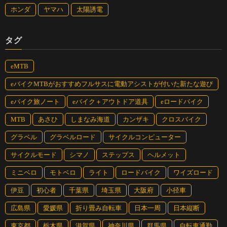
ホンダ
ヤマハ
太陽誘電
タグ
eMTB
eバイクMTBがおすすめフルサスに電動アシストが付いた新たな遊び
eバイク旅ノート
eバイク＋アウトドア道具
eロードバイク
MTB
あさひ
しまなみ海道
カンザキ
クロスバイク
グラベル
グラベルロード
サイクルコンピューター
サイクルモード
シマノ
ステップス
ヘルメット
ミニベロ
モトベロ
ライト
ロードバイク
ワイズロード
伊豆
初心者
千葉県
埼玉県
大阪府
小径車
広島県
愛媛県
折り畳み自転車
日本一周
日本縦断
東京都
栃木県
滋賀県
神奈川県
群馬県
自転車通勤