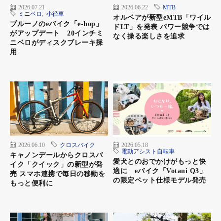
2026.07.21
2026.06.22
MTB
ミニベロ
,
小径車
オルベアが新型eMTB「ワイル
ブルーノのeバイク「e-hop」
ドLT」を発表 パワー競争では
がアップデート 20インチミ
なく操る楽しさを追求
ニベロがディスクブレーキ採
用
2026.06.10
クロスバイク
2026.05.18
電動アシスト自転車
キャノンデールからクロスバ
愛犬とのおでかけがもっと快
イク「クイック」の新型が発
適に eバイク「Votani Q3」
売 スマホ連携で毎日の移動を
の限定ペット仕様モデル発売
もっと便利に