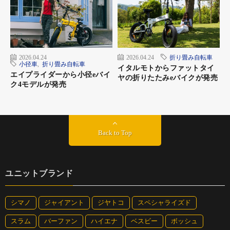
2026.04.24
2026.04.24
折り畳み自転車
小径車
,
折り畳み自転車
イタルモトからファットタイ
エイプライダーから小径eバイ
ヤの折りたたみeバイクが発売
ク4モデルが発売
Back to Top
ユニットブランド
シマノ
ジャイアント
ジヤトコ
スペシャライズド
スラム
バーファン
ハイエナ
ベスビー
ボッシュ