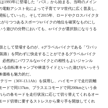
は1993年に登場した「パス」から始まる。当時のメイン
の電動アシスト化によって子育てママ世代に広く普及し、
開拓していった。そして2015年、ロードやクロスバイクタ
上がりつつあるスポーツeバイクの地位を確実なものにし
いう遊びの分野においても、eバイクが選択肢になりうる
選択肢として登場するのが、eグラベルバイクである「ワバッ
舗装路）を問わずに快走することができるグラベルバイク
、必然的にパワフルなeバイクとの相性もよいジャンル
ている自転車キャンプや林道ライドといった遊びがいっそう
体価格も魅力的だ。
リー（36V-13.1Ah）を採用し、ハイモードで走行距離
モードで同137km、プラスエコモードで同200kmという余
れらの各モードを走行状況に応じて切り替えてくれるオー
モード切替に要するストレスから乗り手を開放してくれ