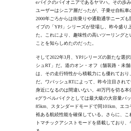
eバイクのパイオニアであるヤマハ。その歩み
ユーザーはシニア層だったが、子乗せ自転車
2000年ごろからは街乗りや通勤通学ニーズも
イプの「YPJ」シリーズが登場し、昨今盛り
た。これにより、趣味性の高いツーリングと
ことを知らしめたのだった。
そして2022年3月、YPJシリーズの新たな
シュRT」だ。道のオン・オフ（舗装路・未
は、その走行特性から積載力にも優れており
だ。ワバッシュRTによって、昨今注目され
身近になるのは間違いない。40万円を切る本
eグラベルバイクとしては最大級の大容量バッテ
85km、スタンダードモードで同101km、エコ
裕ある航続性能を確保している。さらに、こ
トマチックアシストモードを搭載しており、
る。