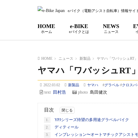
eバイク（電動アシスト自転車）情報サイ
HOME
e-BIKE
NEWS
E
ホーム
eバイクとは
ニュース
HOME
ニュース
新製品
ヤマハ「ワバッシュRT
ヤマハ「ワバッシュRT
2022.03.02
新製品
ヤマハ
#
グラベル
#
クロスバ
text
田村浩
photo
島田健次
目次
YPJシリーズ待望の多用途グラベルバイク
1.
ディティール
2.
インプレッション〜オートマチックアシスト
3.