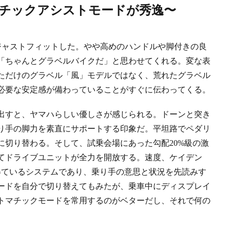
マチックアシストモードが秀逸〜
にジャストフィットした。やや高めのハンドルや脚付きの良
「ちゃんとグラベルバイクだ」と思わせてくれる。変な表
ただけのグラベル「風」モデルではなく、荒れたグラベル
必要な安定感が備わっていることがすぐに伝わってくる。
出すと、ヤマハらしい優しさが感じられる。ドーンと突き
り手の脚力を素直にサポートする印象だ。平坦路でペダリ
に切り替わる。そして、試乗会場にあった勾配20%級の激
てドライブユニットが全力を開放する。速度、ケイデン
得ているシステムであり、乗り手の意思と状況を先読みす
ードを自分で切り替えてもみたが、乗車中にディスプレイ
トマチックモードを常用するのがベターだし、それで何の