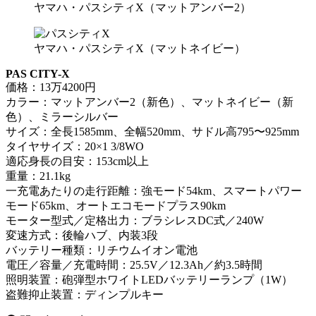
ヤマハ・パスシティX（マットアンバー2）
ヤマハ・パスシティX（マットネイビー）
PAS CITY-X
価格：13万4200円
カラー：マットアンバー2（新色）、マットネイビー（新
色）、ミラーシルバー
サイズ：全長1585mm、全幅520mm、サドル高795〜925mm
タイヤサイズ：20×1 3/8WO
適応身長の目安：153cm以上
重量：21.1kg
一充電あたりの走行距離：強モード54km、スマートパワー
モード65km、オートエコモードプラス90km
モーター型式／定格出力：ブラシレスDC式／240W
変速方式：後輪ハブ、内装3段
バッテリー種類：リチウムイオン電池
電圧／容量／充電時間：25.5V／12.3Ah／約3.5時間
照明装置：砲弾型ホワイトLEDバッテリーランプ（1W）
盗難抑止装置：ディンプルキー