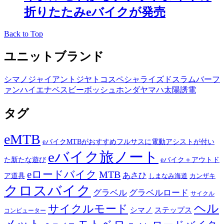
折りたたみeバイクが発売
Back to Top
ユニットブランド
シマノ
ジャイアント
ジヤトコ
スペシャライズド
スラム
バーフ
ァン
ハイエナ
ベスビー
ボッシュ
ホンダ
ヤマハ
太陽誘電
タグ
eMTB
eバイクMTBがおすすめフルサスに電動アシストが付い
eバイク旅ノート
た新たな遊び
eバイク＋アウトド
eロードバイク
MTB
あさひ
ア道具
カンザキ
しまなみ海道
クロスバイク
グラベル
グラベルロード
サイクル
ヘル
サイクルモード
シマノ
ステップス
コンピューター