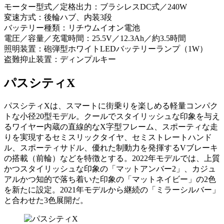
モーター型式／定格出力：ブラシレスDC式／240W
変速方式：後輪ハブ、内装3段
バッテリー種類：リチウムイオン電池
電圧／容量／充電時間：25.5V／12.3Ah／約3.5時間
照明装置：砲弾型ホワイトLEDバッテリーランプ（1W）
盗難抑止装置：ディンプルキー
パスシティX
パスシティXは、スマートに街乗りを楽しめる軽量コンパク
トな小径20型モデル。クールでスタイリッシュな印象を与え
るワイヤー内蔵の直線的なX字型フレーム、スポーティな走
りを実現するセミスリックタイヤ、セミストレートハンド
ル、スポーティサドル、優れた制動力を発揮するVブレーキ
の搭載（前輪）などを特徴とする。2022年モデルでは、上質
かつスタイリッシュな印象の「マットアンバー2」、カジュ
アルかつ知的で落ち着いた印象の「マットネイビー」の2色
を新たに設定。2021年モデルから継続の「ミラーシルバー」
と合わせた3色展開だ。