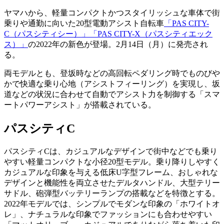
ヤマハから、軽量コンパクトかつスタイリッシュな車体で街
乗りや通勤に向いた20型電動アシスト自転車
「PAS CITY-
C（パスシティシー）」「PAS CITY-X（パスシティエック
ス）」
の2022年の新色が登場。2月14日（月）に発売され
る。
両モデルとも、登坂時などの高回転ペダリング時でものびや
かで快適な乗り心地（アシストフィーリング）を実現し、坂
道などの状況に合わせて自動でアシスト力を制御する「スマ
ートパワーアシスト」が搭載されている。
パスシティC
パスシティCは、カジュアルなデザインで街中などでも乗り
やすい軽量コンパクトな小径20型モデル。乗り降りしやすく
カジュアルな印象を与える低床U字型フレーム、おしゃれな
デザインと機能性を両立させたデルタハンドル、大型テリー
サドル、砲弾型バッテリーランプの搭載などを特徴とする。
2022年モデルでは、シンプルでモダンな印象の「ホワイトオ
レ」、ナチュラルな印象でファッションにも合わせやすい