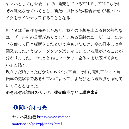
ヤマハとしては今後、すでに発売しているYPJ-Ｒ、YPJ-Cもそれ
ぞれ進化させていくとし、新たに加わった4種合わせて6種のeバ
イクをラインナップすることとなる。
担当者は「前作を発表したあと、我々の予想を上回る数の熱烈な
ユーザーからの反響がありました。ある高齢のユーザーは、YPJ-
Ｒを使って日本縦断をしたという声もいただき、今の日本には今
回発表したようなプロダクツを楽しみにしている層がいることが
分かりました。それとともにマーケット全体をより広げてきた
い」と話す。
現在まだ始まったばかりのeバイク市場。それは電動アシスト自
転車の先駆者であるヤマハによって、またひとつ選択肢が増えて
いくこととなった。
※それぞれ詳細スペック、発売時期などは現在未定
問い合わせ先
ヤマハ発動機
https://www.yamaha-
motor.co.jp/pas/ypj/index.html