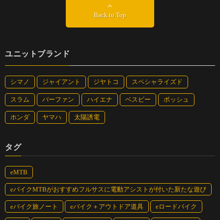
Back to Top
ユニットブランド
シマノ
ジャイアント
ジヤトコ
スペシャライズド
スラム
バーファン
ハイエナ
ベスビー
ボッシュ
ホンダ
ヤマハ
太陽誘電
タグ
eMTB
eバイクMTBがおすすめフルサスに電動アシストが付いた新たな遊び
eバイク旅ノート
eバイク＋アウトドア道具
eロードバイク