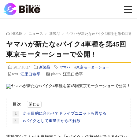
HOME
ニュース
新製品
ヤマハが新たなeバイク4車種を第45回東
ヤマハが新たなeバイク4車種を第45回
東京モーターショーで公開！
2017.10.27
新製品
ヤマハ
#
東京モーターショー
text
江里口恭平
photo
江里口恭平
目次
走る目的に合わせてドライブユニットも異なる
1.
eバイクとして重量面からの解放
2.
電動アシスト付き自転車こと「eバイク」の草分けであるヤマハ