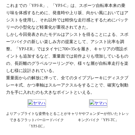
これまでの「YPJ-R」、「YPJ-C」は、スポーツ自転車本来の乗
り味を体感するために、発進時や上り坂、向かい風においてはア
シストを使用し、それ以外では軽快な走行感とするためにバッテ
リーの小型化など軽量化が重視されてきた。
しかし今回発表されたモデルはアシストを得ることによる、スポ
ーツバイクの新しい楽しみ方の提案として、アシスト比率を調
整。「YPJ-ER」ではタイヤに700×35cを履き、キャリアの増設ポ
イントも追加するなど、重量面では前作よりも増加しているもの
の、長距離のグラベルツーリングや、様々な層が自転車走行を楽
しむ様に設計されている。
重量面からの解放に伴って、全てのタイプブレーキにディスクブ
レーキ式、かつ車軸はスルーアクスルをすることで、確実な制動
力を手に入れたのも大きなポイントといえる。
よりアップライトな姿勢をとることが
キャリヤやフェンダーが付いたトレッ
できるフラットバーロードバイク
キングバイク「YPJ-TC」
「YPJ-EC」