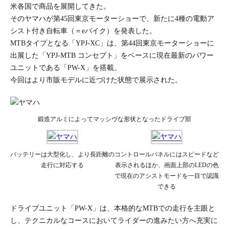
米各国で商品を展開してきた。
そのヤマハが第45回東京モーターショーで、新たに4種の電動ア
シスト付き自転車（＝eバイク）を発表した。
MTBタイプとなる「YPJ-XC」は、第44回東京モーターショーに
出展した「YPJ-MTB コンセプト」をベースに現在最新のパワー
ユニットである「PW-X」を搭載。
今回はより市販モデルに近づけた状態で展示された。
鍛造アルミによってマッシヴな形状となったドライブ部
バッテリーは大型化し、より長距離の
コントロールパネルにはスピードなど
走行に対応する
表示されるほか、画面上部のLEDの色
で現在のアシストモードを一目で認識
できる
ドライブユニット「PW-X」は、本格的なMTBでの走行を主眼と
し、テクニカルなコースにおいてライダーの進みたい方へ充実に