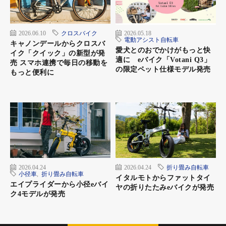
2026.06.10
クロスバイク
2026.05.18
電動アシスト自転車
キャノンデールからクロスバ
愛犬とのおでかけがもっと快
イク「クイック」の新型が発
適に eバイク「Votani Q3」
売 スマホ連携で毎日の移動を
の限定ペット仕様モデル発売
もっと便利に
2026.04.24
2026.04.24
折り畳み自転車
小径車
,
折り畳み自転車
イタルモトからファットタイ
エイプライダーから小径eバイ
ヤの折りたたみeバイクが発売
ク4モデルが発売