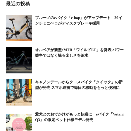
最近の投稿
ブルーノのeバイク「e-hop」がアップデート 20イ
ンチミニベロがディスクブレーキ採用
オルベアが新型eMTB「ワイルドLT」を発表 パワー
競争ではなく操る楽しさを追求
キャノンデールからクロスバイク「クイック」の新
型が発売 スマホ連携で毎日の移動をもっと便利に
愛犬とのおでかけがもっと快適に eバイク「Votani
Q3」の限定ペット仕様モデル発売