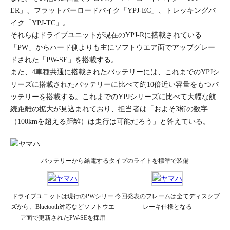
ER」、フラットバーロードバイク「YPJ-EC」、トレッキングバ
イク「YPJ-TC」。
それらはドライブユニットが現在のYPJ-Rに搭載されている
「PW」からハード側よりも主にソフトウエア面でアップグレー
ドされた「PW-SE」を搭載する。
また、4車種共通に搭載されたバッテリーには、これまでのYPJシ
リーズに搭載されたバッテリーに比べて約10倍近い容量をもつバ
ッテリーを搭載する。これまでのYPJシリーズに比べて大幅な航
続距離の拡大が見込まれており、担当者は「およそ3桁の数字
（100kmを超える距離）は走行は可能だろう」と答えている。
バッテリーから給電するタイプのライトを標準で装備
ドライブユニットは現行のPWシリー
今回発表のフレームは全てディスクブ
ズから、Bluetooth対応などソフトウエ
レーキ仕様となる
ア面で更新されたPW-SEを採用