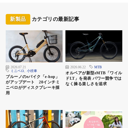
新製品
カテゴリの最新記事
2026.07.21
2026.06.22
MTB
ミニベロ
,
小径車
オルベアが新型eMTB「ワイル
ブルーノのeバイク「e-hop」
ドLT」を発表 パワー競争では
がアップデート 20インチミ
なく操る楽しさを追求
ニベロがディスクブレーキ採
用