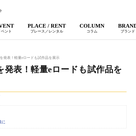
ト
VENT
PLACE / RENT
COLUMN
BRAN
イベント
プレース／レンタル
コラム
ブランド
車種を発表！軽量eロードも試作品を展示
車種を発表！軽量eロードも試作品を
ド
肢に