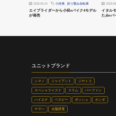
2026.04.24
小径車
,
折り畳み自転車
2026.04
エイプライダーから小径eバイク4モデル
イタル
これまで発売されていた「TRS1」がカーボ
が発売
たみeバ
ーム素材はアルミを採用。ダウンチューブに
ライヤーでもあるBESVのオリジナルバッテリ
ードのライドにおいて振動や衝撃を受けても
いる。それは同社がIT業界において知られ
るだろう。
ユニットブランド
シマノ
ジャイアント
ジヤトコ
スペシャライズド
スラム
バーファン
ハイエナ
ベスビー
ボッシュ
ホンダ
ヤマハ
太陽誘電