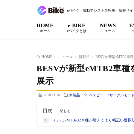
eバイク（電動アシスト自転車）情報サイ
HOME
e-BIKE
NEWS
E
ホーム
eバイクとは
ニュース
HOME
ニュース
新製品
BESVが新型eMTB2
BESVが新型eMTB2
展示
2018.11.16
新製品
ベスビー
#
サイクルモー
目次
アルミeMTBの2車種が増えてより幅広い選択
1.