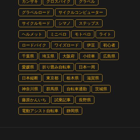
カンザキ
クロスバイク
グラベル
グラベルロード
サイクルコンピューター
サイクルモード
シマノ
ステップス
ヘルメット
ミニベロ
モトベロ
ライト
ロードバイク
ワイズロード
伊豆
初心者
千葉県
埼玉県
大阪府
小径車
広島県
愛媛県
折り畳み自転車
日本一周
日本縦断
東京都
栃木県
滋賀県
神奈川県
群馬県
自転車通勤
茨城県
本体がIT系のダーフォンだからこそできる自由度の高いデザインだ
藤原かんいち
試乗記事
長野県
プスとなる。変速系統はシマノ・デオーレだが、ブレーキ
電動アシスト自転車
静岡県
い制動力を持ち重量のあるeMTBでも安心して扱うことが