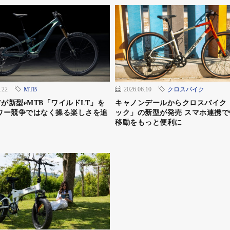
.22
MTB
2026.06.10
クロスバイク
が新型eMTB「ワイルドLT」を
キャノンデールからクロスバイク
ワー競争ではなく操る楽しさを追
ック」の新型が発売 スマホ連携で
移動をもっと便利に
BESV・TRS2 XC
、ロードまで幅広いラインナップを持つBESV。2018年の
マウンテンモデルの「TRS2 AM」とクロスカントリーモ