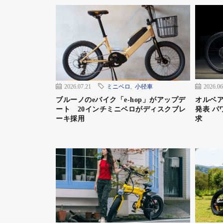
2026.07.21
ミニベロ
,
小径車
2026.06
ブルーノのeバイク「e-hop」がアップデ
オルベア
ート 20インチミニベロがディスクブレ
発表 パ
ーキ採用
求
eバイクブランドとしてシティモデルからMTB
サイクルモードで新たに発表したのは、オール
デル「TRS2 XC」だ。