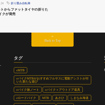
.24
折り畳み自転車
モトからファットタイヤの折りた
ンフレームを採用したモデルだったのに対し、これらのフレ
イクが発売
下側からマウントされるバッテリーは、シマノの純正サプ
ーで36V×14Ahの容量。下側のマウントでありつつオフロ
性能を発揮できるように、BESVでは厳格な試験を施して
たダーフォンが母体となっているということからも信頼でき
Back to Top
タグ
eMTB
eバイクMTBがおすすめフルサスに電動アシストが付
いた新たな遊び
eバイク旅ノート
eバイク＋アウトドア道具
eロードバイク
MTB
あさひ
しまなみ海道