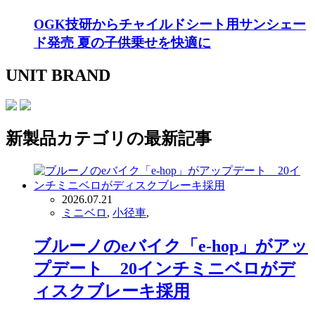
OGK技研からチャイルドシート用サンシェー
ド発売 夏の子供乗せを快適に
UNIT BRAND
新製品
カテゴリの最新記事
2026.07.21
ミニベロ
,
小径車
,
ブルーノのeバイク「e-hop」がアッ
プデート 20インチミニベロがデ
ィスクブレーキ採用