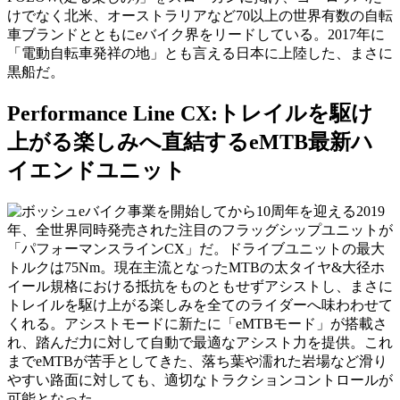
けでなく北米、オーストラリアなど70以上の世界有数の自転
車ブランドとともにeバイク界をリードしている。2017年に
「電動自転車発祥の地」とも言える日本に上陸した、まさに
黒船だ。
Performance Line CX:トレイルを駆け
上がる楽しみへ直結するeMTB最新ハ
イエンドユニット
eバイク事業を開始してから10周年を迎える2019
年、全世界同時発売された注目のフラッグシップユニットが
「パフォーマンスラインCX」だ。ドライブユニットの最大
トルクは75Nm。現在主流となったMTBの太タイヤ&大径ホ
イール規格における抵抗をものともせずアシストし、まさに
トレイルを駆け上がる楽しみを全てのライダーへ味わわせて
くれる。アシストモードに新たに「eMTBモード」が搭載さ
れ、踏んだ力に対して自動で最適なアシスト力を提供。これ
までeMTBが苦手としてきた、落ち葉や濡れた岩場など滑り
やすい路面に対しても、適切なトラクションコントロールが
可能となった。