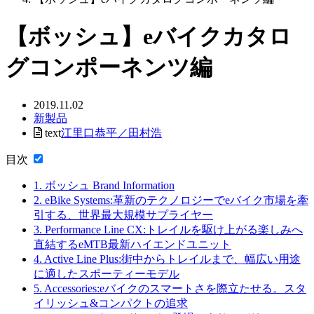
【ボッシュ】eバイクカタロ
グコンポーネンツ編
2019.11.02
新製品
text
江里口恭平／田村浩
目次
1.
ボッシュ Brand Information
2.
eBike Systems:革新のテクノロジーでeバイク市場を牽
引する、世界最大規模サプライヤー
3.
Performance Line CX:トレイルを駆け上がる楽しみへ
直結するeMTB最新ハイエンドユニット
4.
Active Line Plus:街中からトレイルまで、幅広い用途
に適したスポーティーモデル
5.
Accessories:eバイクのスマートさを際立たせる。スタ
イリッシュ&コンパクトの追求