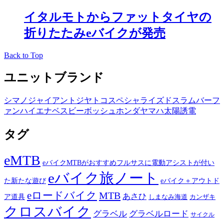
イタルモトからファットタイヤの
折りたたみeバイクが発売
Back to Top
ユニットブランド
シマノ
ジャイアント
ジヤトコ
スペシャライズド
スラム
バーフ
ァン
ハイエナ
ベスビー
ボッシュ
ホンダ
ヤマハ
太陽誘電
タグ
eMTB
eバイクMTBがおすすめフルサスに電動アシストが付い
eバイク旅ノート
た新たな遊び
eバイク＋アウトド
eロードバイク
MTB
あさひ
ア道具
カンザキ
しまなみ海道
クロスバイク
グラベル
グラベルロード
サイクル