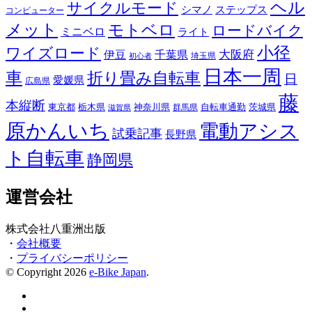
ヘル
サイクルモード
シマノ
ステップス
コンピューター
メット
モトベロ
ロードバイク
ミニベロ
ライト
小径
ワイズロード
伊豆
千葉県
大阪府
埼玉県
初心者
日本一周
車
折り畳み自転車
日
愛媛県
広島県
藤
本縦断
東京都
栃木県
神奈川県
自転車通勤
茨城県
群馬県
滋賀県
原かんいち
電動アシス
試乗記事
長野県
ト自転車
静岡県
運営会社
株式会社八重洲出版
・
会社概要
・
プライバシーポリシー
© Copyright 2026
e-Bike Japan
.