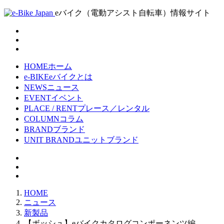
eバイク（電動アシスト自転車）情報サイト
HOME
ホーム
e-BIKE
eバイクとは
NEWS
ニュース
EVENT
イベント
PLACE / RENT
プレース／レンタル
COLUMN
コラム
BRAND
ブランド
UNIT BRAND
ユニットブランド
HOME
ニュース
新製品
【ボッシュ】eバイクカタログコンポーネンツ編