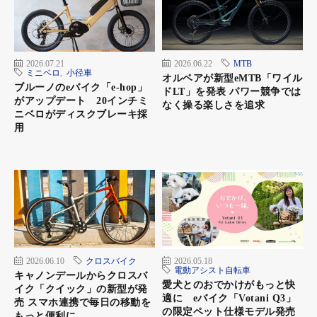
2026.07.21
2026.06.22
MTB
ミニベロ
,
小径車
オルベアが新型eMTB「ワイル
ブルーノのeバイク「e-hop」
ドLT」を発表 パワー競争では
がアップデート 20インチミ
なく操る楽しさを追求
ニベロがディスクブレーキ採
用
2026.06.10
クロスバイク
2026.05.18
電動アシスト自転車
キャノンデールからクロスバ
愛犬とのおでかけがもっと快
イク「クイック」の新型が発
適に eバイク「Votani Q3」
売 スマホ連携で毎日の移動を
の限定ペット仕様モデル発売
もっと便利に