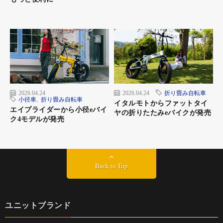
2026.04.24
2026.04.24
折り畳み自転車
小径車
,
折り畳み自転車
イタルモトからファットタイ
エイプライダーから小径eバイ
ヤの折りたたみeバイクが発売
ク4モデルが発売
Back to Top
ユニットブランド