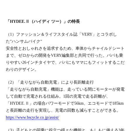
「HYDEE.Ⅱ（ハイディ ツー）」の特長
（1）ファッション＆ライフスタイル誌「VERY」とコラボし
た“ハンサムバイク“
安全性とおしゃれさを追求するため、車体からチャイルドシート
まで、ゼロからの開発をVERY編集部と共同で行った。パパも乗
りやすい26インチタイヤで、パパにもママにもフィットするこだ
わりのデザイン。
（2）「走りながら自動充電」により長距離走行
「走りながら自動充電」機能は、走っている間にモーターが発電
して自動で充電される仕組み。1回の充電で走る距離が、
「HYDEE.Ⅱ」の場合パワーモードで56km、エコモードで185km
と長距離の走行を実現し、充電の回数も減らすことができる。
https://www.bscycle.co.jp/assist/
（3）子どもとの同乗に役立つ様々な機能と、もしもに備える3年