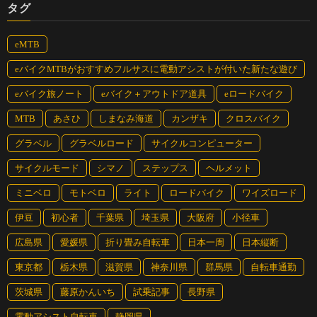
タグ
eMTB
eバイクMTBがおすすめフルサスに電動アシストが付いた新たな遊び
eバイク旅ノート
eバイク＋アウトドア道具
eロードバイク
MTB
あさひ
しまなみ海道
カンザキ
クロスバイク
グラベル
グラベルロード
サイクルコンピューター
サイクルモード
シマノ
ステップス
ヘルメット
ミニベロ
モトベロ
ライト
ロードバイク
ワイズロード
伊豆
初心者
千葉県
埼玉県
大阪府
小径車
広島県
愛媛県
折り畳み自転車
日本一周
日本縦断
東京都
栃木県
滋賀県
神奈川県
群馬県
自転車通勤
茨城県
藤原かんいち
試乗記事
長野県
電動アシスト自転車
静岡県