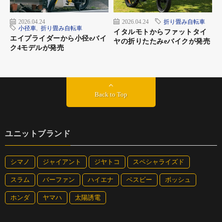
2026.04.24
2026.04.24
折り畳み自転車
小径車
,
折り畳み自転車
イタルモトからファットタイ
エイプライダーから小径eバイ
ヤの折りたたみeバイクが発売
ク4モデルが発売
Back to Top
ユニットブランド
シマノ
ジャイアント
ジヤトコ
スペシャライズド
スラム
バーファン
ハイエナ
ベスビー
ボッシュ
ホンダ
ヤマハ
太陽誘電