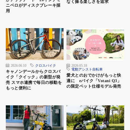
なく操る楽しさを追求
ニベロがディスクブレーキ採
用
2026.06.10
クロスバイク
2026.05.18
電動アシスト自転車
キャノンデールからクロスバ
愛犬とのおでかけがもっと快
イク「クイック」の新型が発
適に eバイク「Votani Q3」
売 スマホ連携で毎日の移動を
の限定ペット仕様モデル発売
もっと便利に