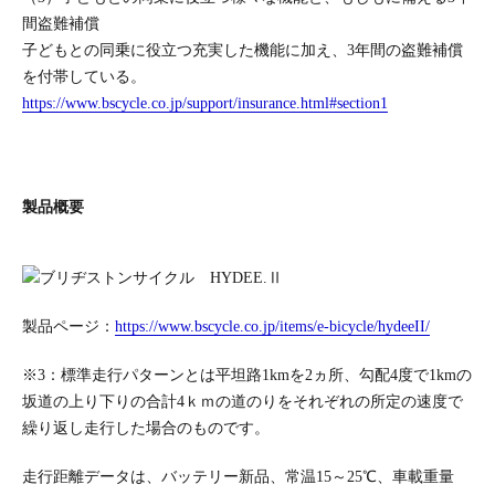
間盗難補償
子どもとの同乗に役立つ充実した機能に加え、3年間の盗難補償
を付帯している。
https://www.bscycle.co.jp/support/insurance.html#section1
製品概要
製品ページ：
https://www.bscycle.co.jp/items/e-bicycle/hydeeII/
※3：標準走行パターンとは平坦路1kmを2ヵ所、勾配4度で1kmの
坂道の上り下りの合計4ｋｍの道のりをそれぞれの所定の速度で
繰り返し走行した場合のものです。
走行距離データは、バッテリー新品、常温15～25℃、車載重量