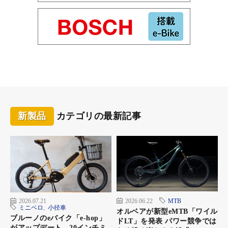
新製品
カテゴリの最新記事
2026.07.21
2026.06.22
MTB
ミニベロ
,
小径車
オルベアが新型eMTB「ワイル
ブルーノのeバイク「e-hop」
ドLT」を発表 パワー競争では
がアップデート 20インチミ