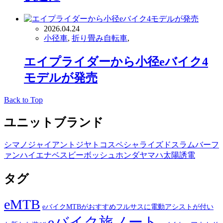
2026.04.24
小径車
,
折り畳み自転車
,
エイプライダーから小径eバイク4
モデルが発売
Back to Top
ユニットブランド
シマノ
ジャイアント
ジヤトコ
スペシャライズド
スラム
バーフ
ァン
ハイエナ
ベスビー
ボッシュ
ホンダ
ヤマハ
太陽誘電
タグ
eMTB
eバイクMTBがおすすめフルサスに電動アシストが付い
eバイク旅ノート