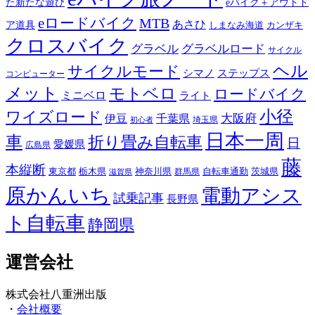
た新たな遊び
eバイク＋アウトド
eロードバイク
MTB
あさひ
ア道具
カンザキ
しまなみ海道
クロスバイク
グラベル
グラベルロード
サイクル
ヘル
サイクルモード
シマノ
ステップス
コンピューター
メット
モトベロ
ロードバイク
ミニベロ
ライト
小径
ワイズロード
伊豆
千葉県
大阪府
埼玉県
初心者
日本一周
車
折り畳み自転車
日
愛媛県
広島県
藤
本縦断
東京都
栃木県
神奈川県
自転車通勤
茨城県
群馬県
滋賀県
原かんいち
電動アシス
試乗記事
長野県
ト自転車
静岡県
運営会社
株式会社八重洲出版
・
会社概要