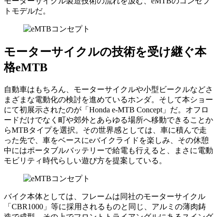
モーターサイクル製造技術の流れを汲む、eMTBのコンセプ
トモデルだ。
モーターサイクルの技術を受け継ぐ本
格eMTB
自動車はもちろん、モーターサイクルや小型ビークルなどさ
まざまな電動化の検討を進めているホンダ。そして本ショー
にて初展示されたのが「Honda e-MTB Concept」だ。オフロ
ードだけでなく町や郊外とあらゆる場所へ移動できることか
らMTBタイプを選択。その世界感としては、車に積んで走
った先で、車をベースにeバイクライドを楽しみ、その休憩
中にはポータブルバッテリーで給電も行えると、まさに電動
モビリティ時代らしい遊び方を提案している。
バイク本体としては、フレームは同社のモーターサイクル
「CBR1000」等に採用されるものと同じ、アルミの薄肉鋳
造で成型。その上でフロントトライアングルにあるスイング