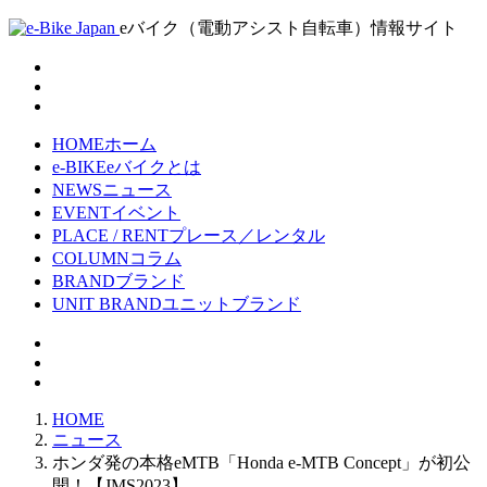
eバイク（電動アシスト自転車）情報サイト
HOME
ホーム
e-BIKE
eバイクとは
NEWS
ニュース
EVENT
イベント
PLACE / RENT
プレース／レンタル
COLUMN
コラム
BRAND
ブランド
UNIT BRAND
ユニットブランド
HOME
ニュース
ホンダ発の本格eMTB「Honda e-MTB Concept」が初公
開！【JMS2023】