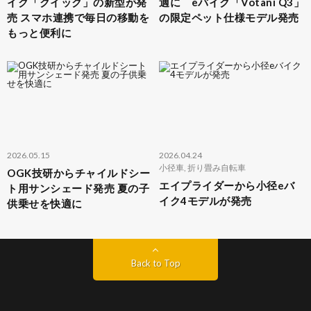
イク「クイック」の新型が発
適に eバイク「Votani Q3」
売 スマホ連携で毎日の移動を
の限定ペット仕様モデル発売
もっと便利に
2026.05.15
2026.04.24
小径車
,
折り畳み自転車
OGK技研からチャイルドシー
エイプライダーから小径eバ
ト用サンシェード発売 夏の子
イク4モデルが発売
供乗せを快適に
Back to Top