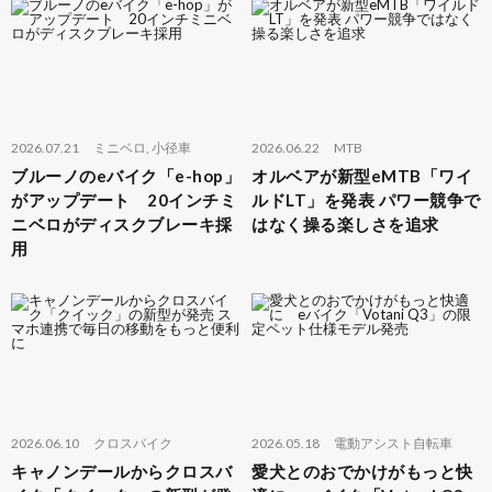
2026.07.21
ミニベロ
,
小径車
2026.06.22
MTB
ブルーノのeバイク「e-hop」
オルベアが新型eMTB「ワイ
がアップデート 20インチミ
ルドLT」を発表 パワー競争で
ニベロがディスクブレーキ採
はなく操る楽しさを追求
用
2026.06.10
クロスバイク
2026.05.18
電動アシスト自転車
キャノンデールからクロスバ
愛犬とのおでかけがもっと快