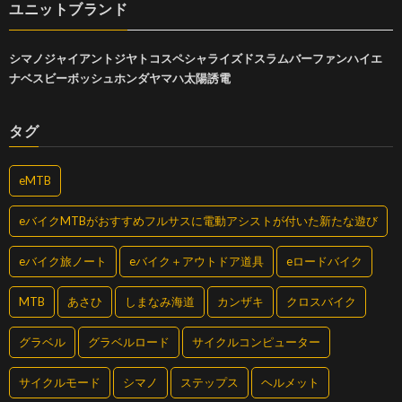
ユニットブランド
シマノ
ジャイアント
ジヤトコ
スペシャライズド
スラム
バーファン
ハイエ
ナ
ベスビー
ボッシュ
ホンダ
ヤマハ
太陽誘電
タグ
eMTB
eバイクMTBがおすすめフルサスに電動アシストが付いた新たな遊び
eバイク旅ノート
eバイク＋アウトドア道具
eロードバイク
MTB
あさひ
しまなみ海道
カンザキ
クロスバイク
グラベル
グラベルロード
サイクルコンピューター
サイクルモード
シマノ
ステップス
ヘルメット