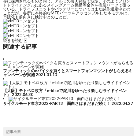
等に採用されるものと同じ、アルミの薄肉鋳造で成型。その上でフロン
トトライアングルにあるスイングアーム機構等全体を樹脂パーツで覆っ
ている。ドライブユニットやバッテリーについてはまだ試作選定中との
ことだが、各所に本格的なMTBパーツをアッセンブルした本モデルは、
市販化も前向きに検討中とのことだ。
続きを読む
関連する記事
ファンティックのeバイクを買うとスマートフォンマウントがもらえるキ
ャンペーンが実施
2021.01.13
【大阪】モトベロ枚方「e-bikeで淀川をゆったり楽しむライドイベン
ト」
2022.06.30
サイクルモード東京2022-PART3 面白さはまだまだ続く！
2022.04.27