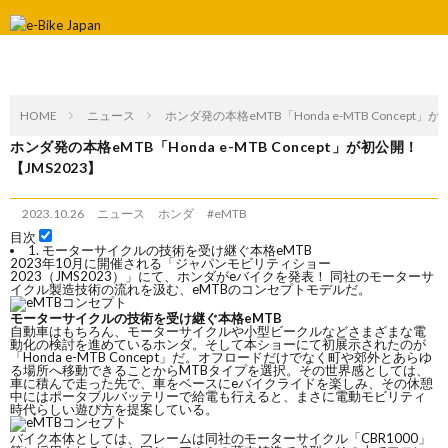
HOME
ニュース
ホンダ発の本格eMTB「Honda e-MTB Concept」
ホンダ発の本格eMTB「Honda e-MTB Concept」が初公開！
【JMS2023】
2023.10.26
ニュース
ホンダ
#
eMTB
目次
1.
モーターサイクルの技術を受け継ぐ本格eMTB
2023年10月に開催される「ジャパンモビリティショー
2023（JMS2023）」にて、ホンダがeバイクを発表！ 同社のモーターサ
イクル製造技術の流れを汲む、eMTBのコンセプトモデルだ。
モーターサイクルの技術を受け継ぐ本格eMTB
自動車はもちろん、モーターサイクルや小型ビークルなどさまざまな電
動化の検討を進めているホンダ。そして本ショーにて初展示されたのが
「Honda e-MTB Concept」だ。オフロードだけでなく町や郊外とあらゆ
る場所へ移動できることからMTBタイプを選択。その世界感としては、
車に積んで走った先で、車をベースにeバイクライドを楽しみ、その休憩
中にはポータブルバッテリーで給電も行えると、まさに電動モビリティ
時代らしい遊び方を提案している。
バイク本体としては、フレームは同社のモーターサイクル「CBR1000」