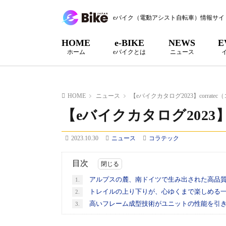
eバイク（電動アシスト自転車）情報サイ
HOME
e-BIKE
NEWS
E
ホーム
eバイクとは
ニュース
HOME
ニュース
【eバイクカタログ2023】corrate
【eバイクカタログ2023】
2023.10.30
ニュース
コラテック
目次
アルプスの麓、南ドイツで生み出された高品質
1.
トレイルの上り下りが、心ゆくまで楽しめる一台 E-P
2.
高いフレーム成型技術がユニットの性能を引き出すE-P
3.