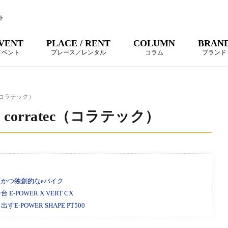
ト
VENT
PLACE / RENT
COLUMN
BRAN
イベント
プレース／レンタル
コラム
ブランド
c（コラテック）
corratec（コラテック）
かつ独創的なeバイク
OWER X VERT CX
OWER SHAPE PT500