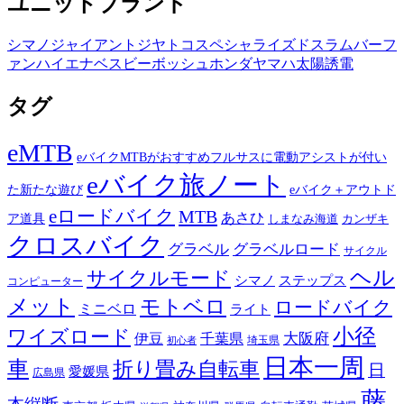
ユニットブランド
シマノ
ジャイアント
ジヤトコ
スペシャライズド
スラム
バーフ
ァン
ハイエナ
ベスビー
ボッシュ
ホンダ
ヤマハ
太陽誘電
タグ
eMTB
eバイクMTBがおすすめフルサスに電動アシストが付い
eバイク旅ノート
た新たな遊び
eバイク＋アウトド
eロードバイク
MTB
あさひ
ア道具
カンザキ
しまなみ海道
クロスバイク
グラベル
グラベルロード
サイクル
ヘル
サイクルモード
シマノ
ステップス
コンピューター
メット
モトベロ
ロードバイク
ミニベロ
ライト
小径
ワイズロード
伊豆
千葉県
大阪府
埼玉県
初心者
日本一周
車
折り畳み自転車
日
愛媛県
広島県
藤