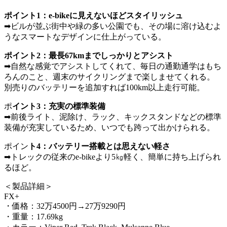
ポイント1：e-bikeに見えないほどスタイリッシュ
➡ビルが並ぶ街中や緑の多い公園でも、その場に溶け込むよ
うなスマートなデザインに仕上がっている。
ポイント2：最長67kmまでしっかりとアシスト
➡自然な感覚でアシストしてくれて、毎日の通勤通学はもち
ろんのこと、週末のサイクリングまで楽しませてくれる。
別売りのバッテリーを追加すれば100km以上走行可能。
ポ
イント3：充実の標準装備
➡前後ライト、泥除け、ラック、キックスタンドなどの標準
装備が充実しているため、いつでも跨って出かけられる。
ポイン
ト4：バッテリー搭載とは思えない軽さ
➡トレックの従来のe-bikeより5㎏軽く、簡単に持ち上げられ
るほど。
＜製品詳細＞
FX+
・価格：32万4500円→27万9290円
・重量：17.69kg