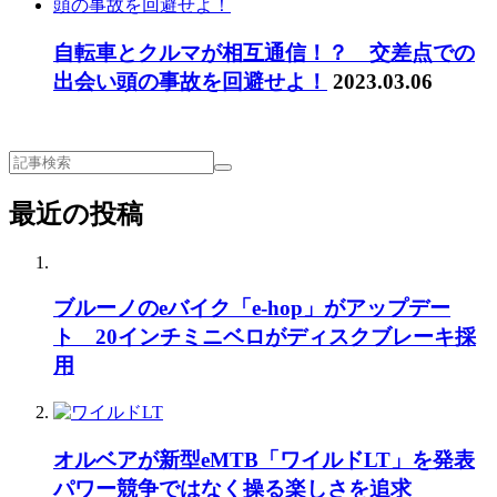
自転車とクルマが相互通信！？ 交差点での
出会い頭の事故を回避せよ！
2023.03.06
最近の投稿
ブルーノのeバイク「e-hop」がアップデー
ト 20インチミニベロがディスクブレーキ採
用
オルベアが新型eMTB「ワイルドLT」を発表
パワー競争ではなく操る楽しさを追求