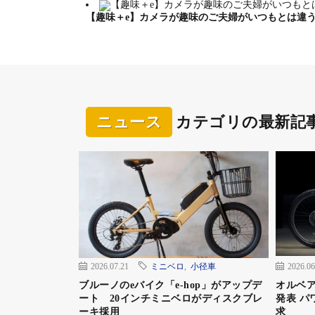
【趣味＋e】カメラが趣味のご夫婦がいつもとは違
ニュース
カテゴリの最新記
2026.07.21
ミニベロ
,
小径車
2026.06
ブルーノのeバイク「e-hop」がアップデ
オルベア
ート 20インチミニベロがディスクブレ
発表 パ
ーキ採用
求