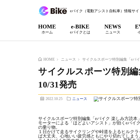
eバイク（電動アシスト自転車）情報サイ
HOME
e-BIKE
NEWS
E
ホーム
eバイクとは
ニュース
HOME
ニュース
サイクルスポーツ特別編集「eバイク
サイクルスポーツ特別編
10/31発売
2022.10.25
ニュース
サイクルスポーツ特別編集「eバイク 楽しみ方読本」は
モーターによる「ほどよいアシスト」が効くeバイ
の乗り物。
１日かけて走るサイクリングや峠道を上るヒルクライ
ば大丈夫、心地いい疲労感ともにやり切れてしまう