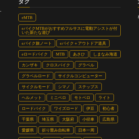
タグ
eMTB
eバイクMTBがおすすめフルサスに電動アシストが付
いた新たな遊び
eバイク旅ノート
eバイク＋アウトドア道具
eロードバイク
MTB
あさひ
しまなみ海道
カンザキ
クロスバイク
グラベル
グラベルロード
サイクルコンピューター
サイクルモード
シマノ
ステップス
ヘルメット
ミニベロ
モトベロ
ライト
ロードバイク
ワイズロード
伊豆
初心者
千葉県
埼玉県
大阪府
小径車
広島県
愛媛県
折り畳み自転車
日本一周