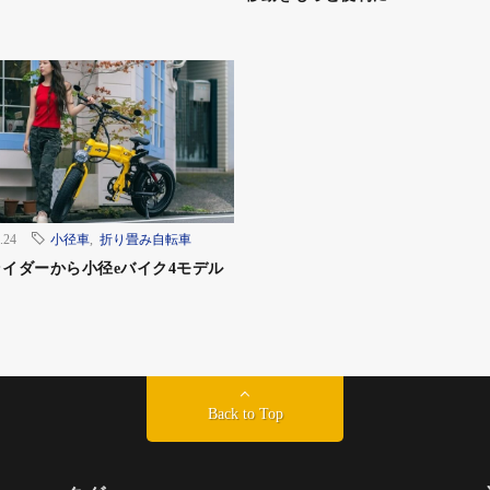
.24
小径車
,
折り畳み自転車
イダーから小径eバイク4モデル
Back to Top