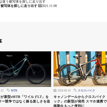
2021.11.08
う被写体を探しに走り出す
事
.22
MTB
2026.06.10
クロスバイク
が新型eMTB「ワイルドLT」を
キャノンデールからクロスバイク
ワー競争ではなく操る楽しさを追
ック」の新型が発売 スマホ連携で
移動をもっと便利に