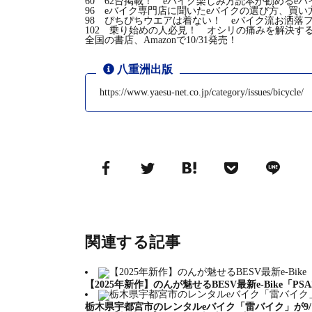
60 62台掲載！ eバイク楽しみ方読本が勧めるe
96 eバイク専門店に聞いたeバイクの選び方、買い
98 ぴちぴちウエアは着ない！ eバイク流お洒落
102 乗り始めの人必見！ オシリの痛みを解決す
全国の書店、
Amazon
で10/31発売！
八重洲出版
https://www.yaesu-net.co.jp/category/issues/bicycle/
関連する記事
【2025年新作】のんが魅せるBESV最新e-Bike「
栃木県宇都宮市のレンタルeバイク「雷バイク」が9/