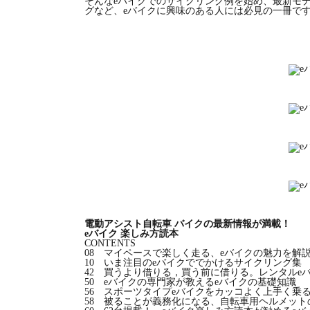
そんなeバイクでのサイクリング例を始め、最新モデ
グなど、eバイクに興味のある人には必見の一冊で
電動アシスト自転車 バイクの最新情報が満載！
eバイク 楽しみ方読本
CONTENTS
08 マイペースで楽しく走る、eバイクの魅力を解
10 いま注目のeバイクででかけるサイクリング集
42 買うより借りる，買う前に借りる。レンタルe
50 eバイクの専門家が教えるeバイクの基礎知識
56 スポーツタイプeバイクをカッコよく上手く乗
58 被ることが義務化になる、自転車用ヘルメット