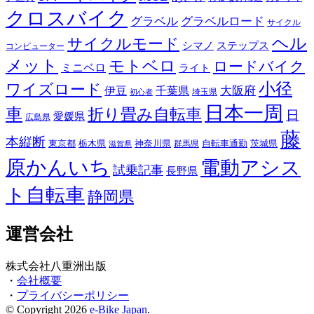
クロスバイク
グラベル
グラベルロード
サイクル
ヘル
サイクルモード
シマノ
ステップス
コンピューター
メット
モトベロ
ロードバイク
ミニベロ
ライト
小径
ワイズロード
伊豆
千葉県
大阪府
埼玉県
初心者
日本一周
車
折り畳み自転車
日
愛媛県
広島県
藤
本縦断
東京都
栃木県
神奈川県
自転車通勤
茨城県
群馬県
滋賀県
原かんいち
電動アシス
試乗記事
長野県
ト自転車
静岡県
運営会社
株式会社八重洲出版
・
会社概要
・
プライバシーポリシー
© Copyright 2026
e-Bike Japan
.