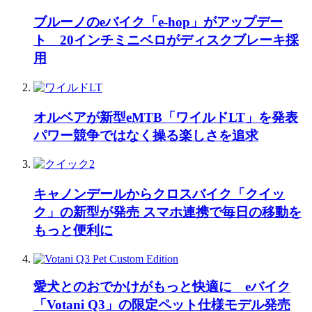
ブルーノのeバイク「e-hop」がアップデー
ト 20インチミニベロがディスクブレーキ採
用
オルベアが新型eMTB「ワイルドLT」を発表
パワー競争ではなく操る楽しさを追求
キャノンデールからクロスバイク「クイッ
ク」の新型が発売 スマホ連携で毎日の移動を
もっと便利に
愛犬とのおでかけがもっと快適に eバイク
「Votani Q3」の限定ペット仕様モデル発売