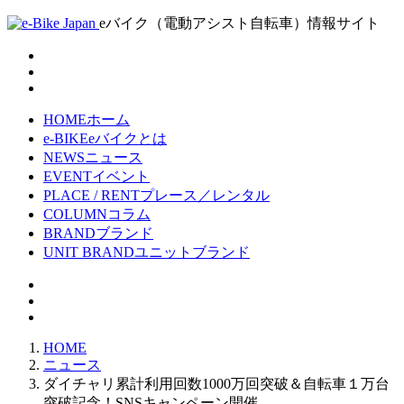
eバイク（電動アシスト自転車）情報サイト
HOME
ホーム
e-BIKE
eバイクとは
NEWS
ニュース
EVENT
イベント
PLACE / RENT
プレース／レンタル
COLUMN
コラム
BRAND
ブランド
UNIT BRAND
ユニットブランド
HOME
ニュース
ダイチャリ累計利用回数1000万回突破＆自転車１万台
突破記念！SNSキャンペーン開催