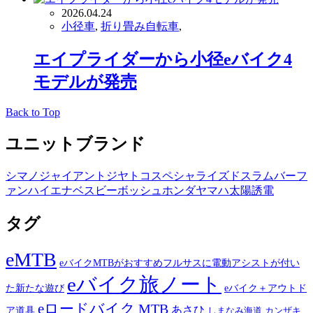
2026.04.24
小径車
,
折り畳み自転車
,
エイプライダーから小径eバイク4
モデルが発売
Back to Top
ユニットブランド
シマノ
ジャイアント
ジヤトコ
スペシャライズド
スラム
バーフ
ァン
ハイエナ
ベスビー
ボッシュ
ホンダ
ヤマハ
太陽誘電
タグ
eMTB
eバイクMTBがおすすめフルサスに電動アシストが付い
eバイク旅ノート
た新たな遊び
eバイク＋アウトド
eロードバイク
MTB
あさひ
ア道具
カンザキ
しまなみ海道