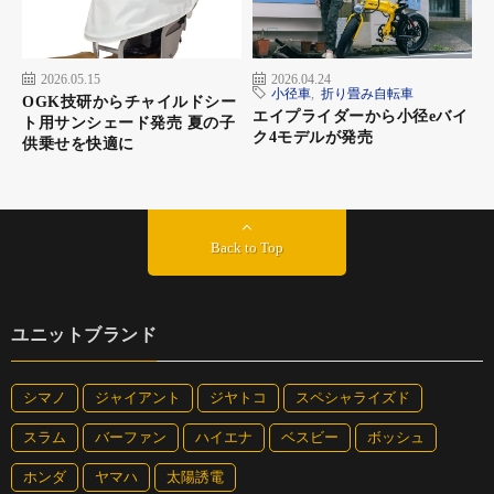
2026.05.15
2026.04.24
小径車
,
折り畳み自転車
OGK技研からチャイルドシー
エイプライダーから小径eバイ
ト用サンシェード発売 夏の子
ク4モデルが発売
供乗せを快適に
Back to Top
ユニットブランド
シマノ
ジャイアント
ジヤトコ
スペシャライズド
スラム
バーファン
ハイエナ
ベスビー
ボッシュ
ホンダ
ヤマハ
太陽誘電