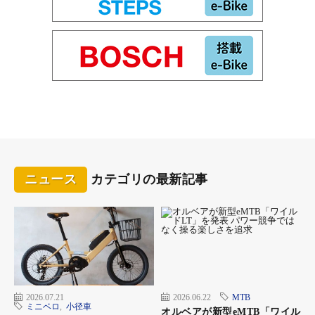
ニュース
カテゴリの最新記事
2026.07.21
2026.06.22
MTB
ミニベロ
,
小径車
オルベアが新型eMTB「ワイル