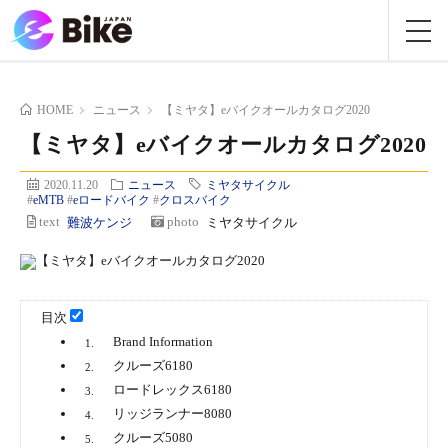
HOME
ニュース
【ミヤタ】eバイクオールカタログ2020
【ミヤタ】eバイクオールカタログ2020
2020.11.20
ニュース
ミヤタサイクル
#
eMTB
#
eロードバイク
#
クロスバイク
text
難波ケンジ
photo
ミヤタサイクル
目次
Brand Information
1.
クルーズ6180
2.
ロードレックス6180
3.
リッジランナー8080
4.
クルーズ5080
5.