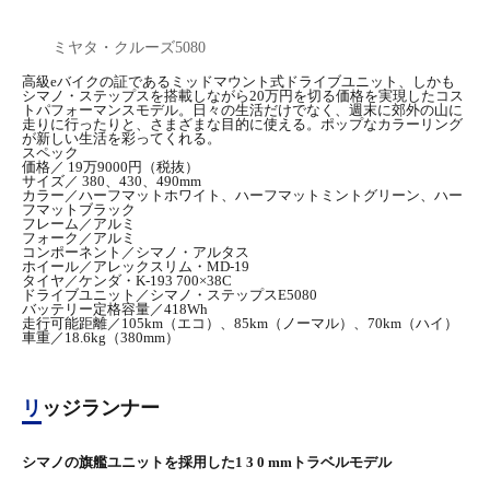
ミヤタ・クルーズ5080
高級eバイクの証であるミッドマウント式ドライブユニット、しかも
シマノ・ステップスを搭載しながら20万円を切る価格を実現したコス
トパフォーマンスモデル。日々の生活だけでなく、週末に郊外の山に
走りに行ったりと、さまざまな目的に使える。ポップなカラーリング
が新しい生活を彩ってくれる。
スペック
価格／ 19万9000円（税抜）
サイズ／ 380、430、490mm
カラー／ハーフマットホワイト、ハーフマットミントグリーン、ハー
フマットブラック
フレーム／アルミ
フォーク／アルミ
コンポーネント／シマノ・アルタス
ホイール／アレックスリム・MD-19
タイヤ／ケンダ・K-193 700×38C
ドライブユニット／シマノ・ステップスE5080
バッテリー定格容量／418Wh
走行可能距離／105km（エコ）、85km（ノーマル）、70km（ハイ）
車重／18.6kg（380mm）
リッジランナー
シマノの旗艦ユニットを採用した1 3 0 mmトラベルモデル