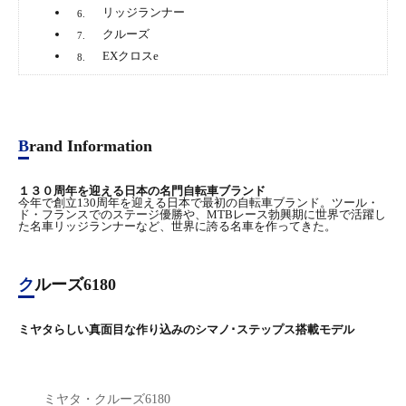
リッジランナー
6.
クルーズ
7.
EXクロスe
8.
Brand Information
１３０周年を迎える日本の名門自転車ブランド
今年で創立130周年を迎える日本で最初の自転車ブランド。ツール・
ド・フランスでのステージ優勝や、MTBレース勃興期に世界で活躍し
た名車リッジランナーなど、世界に誇る名車を作ってきた。
クルーズ6180
ミヤタらしい真面目な作り込みのシマノ･ステップス搭載モデル
ミヤタ・クルーズ6180