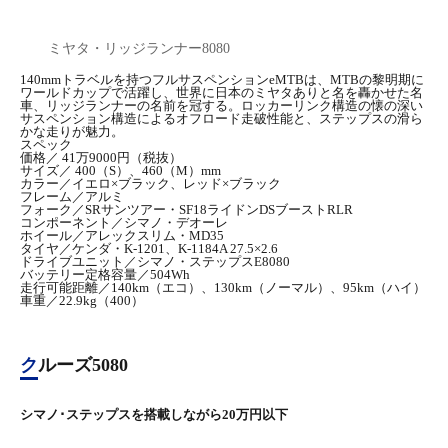
ミヤタ・リッジランナー8080
140mmトラベルを持つフルサスペンションeMTBは、MTBの黎明期に
ワールドカップで活躍し、世界に日本のミヤタありと名を轟かせた名
車、リッジランナーの名前を冠する。ロッカーリンク構造の懐の深い
サスペンション構造によるオフロード走破性能と、ステップスの滑ら
かな走りが魅力。
スペック
価格／ 41万9000円（税抜）
サイズ／ 400（S）、460（M）mm
カラー／イエロ×ブラック、レッド×ブラック
フレーム／アルミ
フォーク／SRサンツアー・SF18ライドンDSブーストRLR
コンポーネント／シマノ・デオーレ
ホイール／アレックスリム・MD35
タイヤ／ケンダ・K-1201、K-1184A 27.5×2.6
ドライブユニット／シマノ・ステップスE8080
バッテリー定格容量／504Wh
走行可能距離／140km（エコ）、130km（ノーマル）、95km（ハイ）
車重／22.9kg（400）
クルーズ5080
シマノ･ステップスを搭載しながら20万円以下