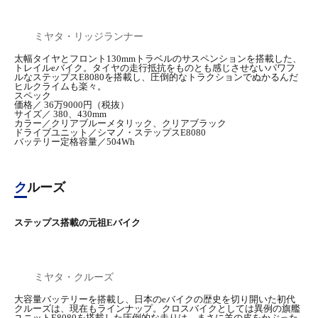
ミヤタ・リッジランナー
太幅タイヤとフロント130mmトラベルのサスペンションを搭載した、
トレイルeバイク。タイヤの走行抵抗をものとも感じさせないパワフ
ルなステップスE8080を搭載し、圧倒的なトラクションでぬかるんだ
ヒルクライムも楽々。
スペック
価格／ 36万9000円（税抜）
サイズ／ 380、430mm
カラー／クリアブルーメタリック、クリアブラック
ドライブユニット／シマノ・ステップスE8080
バッテリー定格容量／504Wh
クルーズ
ステップス搭載の元祖Eバイク
ミヤタ・クルーズ
大容量バッテリーを搭載し、日本のeバイクの歴史を切り開いた初代
クルーズは、現在もラインナップ。クロスバイクとしては異例の旗艦
ユニットE8080を搭載した圧倒的な走りは、まさに羊の皮をかぶった