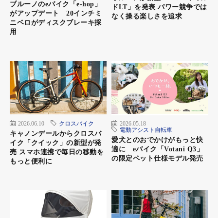
ブルーノのeバイク「e-hop」
ドLT」を発表 パワー競争では
がアップデート 20インチミ
なく操る楽しさを追求
ニベロがディスクブレーキ採
用
2026.06.10
クロスバイク
2026.05.18
電動アシスト自転車
キャノンデールからクロスバ
愛犬とのおでかけがもっと快
イク「クイック」の新型が発
適に eバイク「Votani Q3」
売 スマホ連携で毎日の移動を
の限定ペット仕様モデル発売
もっと便利に