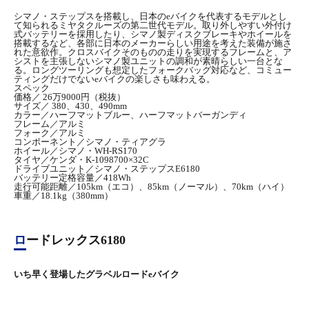
シマノ・ステップスを搭載し、日本のeバイクを代表するモデルとし
て知られるミヤタクルーズの第二世代モデル。取り外しやすい外付け
式バッテリーを採用したり、シマノ製ディスクブレーキやホイールを
搭載するなど、各部に日本のメーカーらしい用途を考えた装備が施さ
れた意欲作。クロスバイクそのものの走りを実現するフレームと、ア
シストを主張しないシマノ製ユニットの調和が素晴らしい一台とな
る。ロングツーリングも想定したフォークバッグ対応など、コミュー
ティングだけでないeバイクの楽しさも味わえる。
スペック
価格／ 26万9000円（税抜）
サイズ／ 380、430、490mm
カラー／ハーフマットブルー、ハーフマットバーガンディ
フレーム／アルミ
フォーク／アルミ
コンポーネント／シマノ・ティアグラ
ホイール／シマノ・WH-RS170
タイヤ／ケンダ・K-1098700×32C
ドライブユニット／シマノ・ステップスE6180
バッテリー定格容量／418Wh
走行可能距離／105km（エコ）、85km（ノーマル）、70km（ハイ）
車重／18.1kg（380mm）
ロードレックス6180
いち早く登場したグラベルロードeバイク