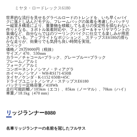
ミヤタ・ロードレックス6180
世界的な流行を見せるグラベルロードのトレンドを、いち早くeバイ
クに落とし込んだモデル。フレームバッグの装着を考慮したバッテリ
ー縦置き構造により、重量物を積載しても走りの安定性を損なわない
作りとなる。３ボトル装着対応や、フェンダー＆キャリヤマウントの
装備など、自分ならではのツーリングバイクに仕立てる楽しみが用意
されている。アップライトなポジションと、ステップスE6180の滑ら
かな走りが、街乗りでも気持ち良い時間を実現。
スペック
価格／ 29万9000円（税抜）
サイズ／ 470、530mm
カラー／チャコール×ブラック、グレーブルー×ブラック
フレーム／アルミ
フォーク／アルミ
コンポーネント／シマノ・ティアグラ
ホイール／シマノ・WH-RS171-650B
タイヤ／ケンダ・K-1152 650B×45C
ドライブユニット／シマノ・ステップスE6180
バッテリー定格容量／418Wh
走行可能距離／105km（エコ）、85km（ノーマル）、70km（ハイ）
車重／18.1kg（470 mm）
リッジランナー8080
名車リッジランナーの名前を冠したフルサス