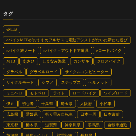
タグ
eMTB
eバイクMTBがおすすめフルサスに電動アシストが付いた新たな遊び
eバイク旅ノート
eバイク＋アウトドア道具
eロードバイク
MTB
あさひ
しまなみ海道
カンザキ
クロスバイク
グラベル
グラベルロード
サイクルコンピューター
サイクルモード
シマノ
ステップス
ヘルメット
ミニベロ
モトベロ
ライト
ロードバイク
ワイズロード
伊豆
初心者
千葉県
埼玉県
大阪府
小径車
広島県
愛媛県
折り畳み自転車
日本一周
日本縦断
東京都
栃木県
滋賀県
神奈川県
群馬県
自転車通勤
茨城県
藤原かんいち
試乗記事
長野県