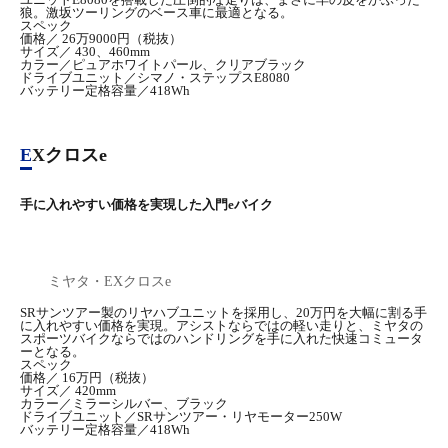
狼。激坂ツーリングのベース車に最適となる。
スペック
価格／ 26万9000円（税抜）
サイズ／ 430、460mm
カラー／ピュアホワイトパール、クリアブラック
ドライブユニット／シマノ・ステップスE8080
バッテリー定格容量／418Wh
EXクロスe
手に入れやすい価格を実現した入門eバイク
ミヤタ・EXクロスe
SRサンツアー製のリヤハブユニットを採用し、20万円を大幅に割る手
に入れやすい価格を実現。アシストならではの軽い走りと、ミヤタの
スポーツバイクならではのハンドリングを手に入れた快速コミュータ
ーとなる。
スペック
価格／ 16万円（税抜）
サイズ／ 420mm
カラー／ミラーシルバー、ブラック
ドライブユニット／SRサンツアー・リヤモーター250W
バッテリー定格容量／418Wh