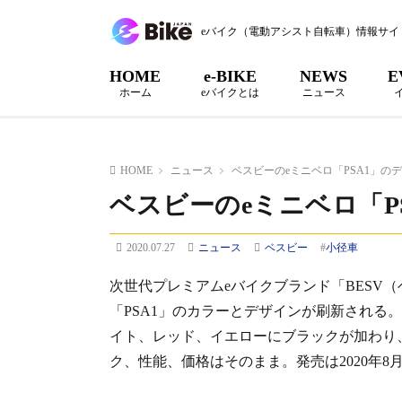
eバイク（電動アシスト自転車）情報サイ
HOME
e-BIKE
NEWS
E
ホーム
eバイクとは
ニュース
HOME
ニュース
ベスビーのeミニベロ「PSA1」の
ベスビーのeミニベロ「P
2020.07.27
ニュース
ベスビー
#
小径車
次世代プレミアムeバイクブランド「BESV
「PSA1」のカラーとデザインが刷新される
イト、レッド、イエローにブラックが加わり
ク、性能、価格はそのまま。発売は2020年8