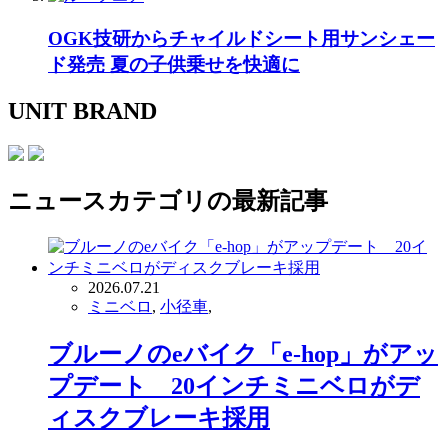
OGK技研からチャイルドシート用サンシェー
ド発売 夏の子供乗せを快適に
UNIT BRAND
ニュース
カテゴリの最新記事
2026.07.21
ミニベロ
,
小径車
,
ブルーノのeバイク「e-hop」がアッ
プデート 20インチミニベロがデ
ィスクブレーキ採用