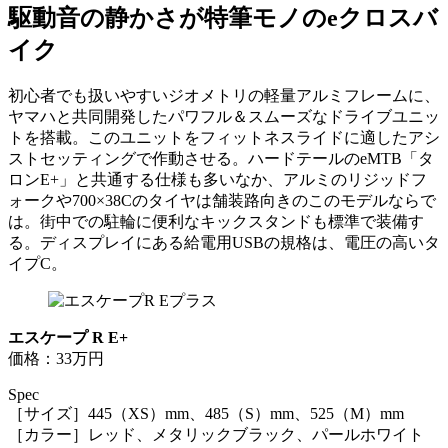
駆動音の静かさが特筆モノのeクロスバ
イク
初心者でも扱いやすいジオメトリの軽量アルミフレームに、
ヤマハと共同開発したパワフル＆スムーズなドライブユニッ
トを搭載。このユニットをフィットネスライドに適したアシ
ストセッティングで作動させる。ハードテールのeMTB「タ
ロンE+」と共通する仕様も多いなか、アルミのリジッドフ
ォークや700×38Cのタイヤは舗装路向きのこのモデルならで
は。街中での駐輪に便利なキックスタンドも標準で装備す
る。ディスプレイにある給電用USBの規格は、電圧の高いタ
イプC。
エスケープ R E+
価格：33万円
Spec
［サイズ］445（XS）mm、485（S）mm、525（M）mm
［カラー］レッド、メタリックブラック、パールホワイト