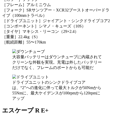
［フレーム］アルミニウム
［フォーク］SRサンツアー・XCR32ブーストオーバードラ
イブ（100mmトラベル）
［ドライブユニット］ジャイアント・シンクドライブコア2
［コンポーネント］シマノ・キューズ（10S）
［タイヤ］マキシス・リーコン（29×2.4）
［重量］22.4kg（S）
［航続距離］55〜170km
大容量バッテリーはダウンチューブに内蔵されて
クリーンな外観を実現。充電は外したバッテリー
だけでなく、フレームのポートからも可能だ
ドライブユニットのシンクドライブコア
は、“2”への進化に伴って最大トルクが50Nmから
55Nmに、最大ケイデンスが100rpmから120rpmに
アップ
エスケープ R E+