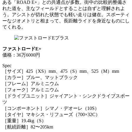
ある「ROAD E+」との共通点が多数。街中の比較的整備さ
れた道を、主なフィールドとすることは自ずと理解されよ
う。アシストが切れた状態でも軽い走りは健在。スポーティ
ーなジオメトリと相まって、長距離ライドを身近なものにし
てくれる。
ファストロードE+
価格：36万6000円
Spec
［サイズ］425（XS）mm、475（S）mm、525（M）mm
［カラー］ブルー、マットブラック
［フレーム］アルミニウム
［フォーク］アルミニウム
［ドライブユニット］ジャイアント・シンクドライブスポー
ツ
［コンポーネント］シマノ・デオーレ（10S）
［タイヤ］マキシス・リフューズ（700×32C）
［重量］19.4kg（S）
［航続距離］82〜205km