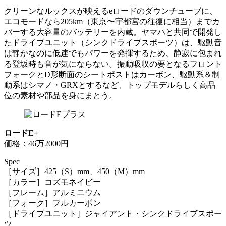
クリーンなルックスが映えるeロードのダウンチューブに、
エコモードなら205km（東京〜宇都宮の往復に相当）までカ
バーする大容量のバッテリーを内蔵。ヤマハと共同で開発し
たドライブユニット（シンクドライブスポーツ）は、駆動音
は静かなのに低速でもパワーを発揮するため、静寂に包まれ
る登坂時も音が気にならない。振動吸収の要となるフロント
フォークとD形断面のシートポストはカーボン、駆動系＆制
動系はシマノ・GRXとするなど、トップモデルらしく高品
位の素材や部品を身にまとう。
ロードE+
価格：46万2000円
Spec
［サイズ］425（S）mm、450（M）mm
［カラー］コズモネイビー
［フレーム］アルミニウム
［フォーク］フルカーボン
［ドライブユニット］ジャイアント・シンクドライブスポー
ツ