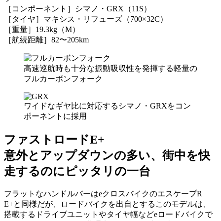
［コンポーネント］シマノ・GRX（11S）
［タイヤ］マキシス・リフューズ（700×32C）
［重量］19.3kg（M）
［航続距離］82〜205km
高速巡航時も十分な振動吸収性を発揮する軽量の
フルカーボンフォーク
ワイドなギヤ比に対応するシマノ・GRXをコン
ポーネントに採用
ファストロードE+
意外とアップダウンの多い、街中を快
走するのにピッタリの一台
フラットなハンドルバーはeクロスバイクのエスケープR
E+と同様だが、ロードバイクを出自とするこのモデルは、
搭載するドライブユニットやタイヤ幅などeロードバイクで