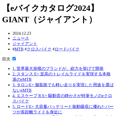
【eバイクカタログ2024】
GIANT（ジャイアント）
2024.12.23
ニュース
ジャイアント
#
MTB
#
クロスバイク
#
ロードバイク
目次
1.
世界最大規模のブランドが、総力を挙げて開発
2.
スタンス E+ 至高のトレイルライドを実現する本格
派のeMTB
3.
タロンE+ 舗装路でも軽い走りを実現した用途を選ば
ないeMTB
4.
エスケープ R E+ 駆動音の静かさが特筆モノのeクロ
スバイク
5.
ロードE+ 大容量バッテリーと振動吸収に優れたパー
ツが長距離ライドを身近に