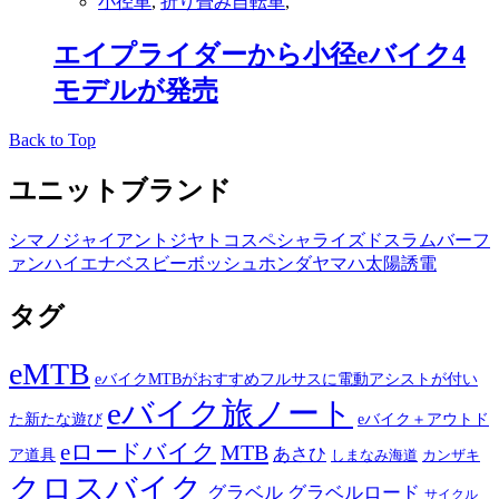
小径車
,
折り畳み自転車
,
エイプライダーから小径eバイク4
モデルが発売
Back to Top
ユニットブランド
シマノ
ジャイアント
ジヤトコ
スペシャライズド
スラム
バーフ
ァン
ハイエナ
ベスビー
ボッシュ
ホンダ
ヤマハ
太陽誘電
タグ
eMTB
eバイクMTBがおすすめフルサスに電動アシストが付い
eバイク旅ノート
た新たな遊び
eバイク＋アウトド
eロードバイク
MTB
あさひ
ア道具
カンザキ
しまなみ海道
クロスバイク
グラベル
グラベルロード
サイクル