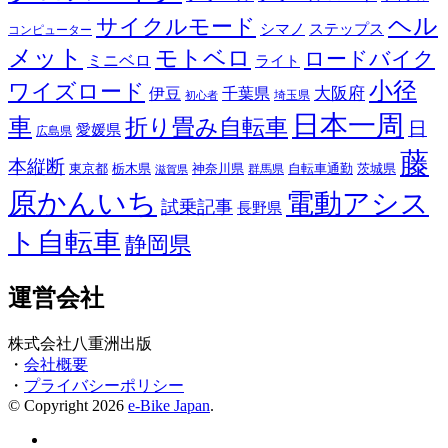
ヘル
サイクルモード
シマノ
ステップス
コンピューター
メット
モトベロ
ロードバイク
ミニベロ
ライト
小径
ワイズロード
伊豆
千葉県
大阪府
埼玉県
初心者
日本一周
車
折り畳み自転車
日
愛媛県
広島県
藤
本縦断
東京都
栃木県
神奈川県
自転車通勤
茨城県
群馬県
滋賀県
原かんいち
電動アシス
試乗記事
長野県
ト自転車
静岡県
運営会社
株式会社八重洲出版
・
会社概要
・
プライバシーポリシー
© Copyright 2026
e-Bike Japan
.