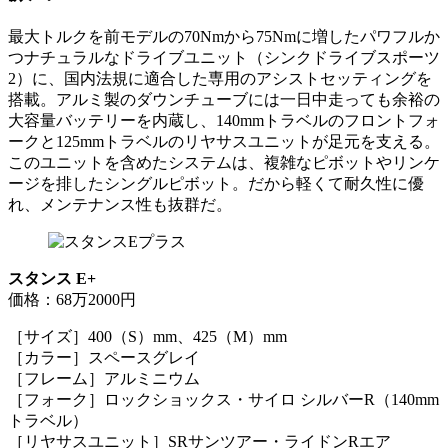
最大トルクを前モデルの70Nmから75Nmに増したパワフルか
つナチュラルなドライブユニット（シンクドライブスポーツ
2）に、国内法規に適合した専用のアシストセッティングを
搭載。アルミ製のダウンチューブには一日中走っても余裕の
大容量バッテリーを内蔵し、140mmトラベルのフロントフォ
ークと125mmトラベルのリヤサスユニットが足元を支える。
このユニットを含めたシステムは、複雑なピボットやリンケ
ージを排したシングルピボット。だから軽くて耐久性に優
れ、メンテナンス性も抜群だ。
スタンス E+
価格：68万2000円
［サイズ］400（S）mm、425（M）mm
［カラー］スペースグレイ
［フレーム］アルミニウム
［フォーク］ロックショックス・サイロ シルバーR（140mm
トラベル）
［リヤサスユニット］SRサンツアー・ライドンRエア