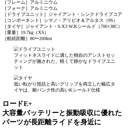
［フレーム］アルミニウム
［フォーク］アルミニウム
［ドライブユニット］ジャイアント・シンクドライブコア
［コンポーネント］シマノ・アリビオ＆アルタス（9S）
［タイヤ］ジャイアント・S-X3 W/Kシールド（700×38C）
［重量］19.7kg（XS）
［航続距離］80〜200km
フィットネスライドに適した独自のアシストセッ
ティングが施された、軽くて静かなドライブユニ
ット
低い転がり抵抗と高いグリップを両立した幅広タ
イヤは、耐パンク性の高いKシールド仕様
ロードE+
大容量バッテリーと振動吸収に優れた
パーツが長距離ライドを身近に