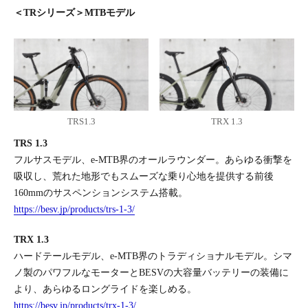
＜TRシリーズ＞MTBモデル
TRS1.3
TRX 1.3
TRS 1.3
フルサスモデル、e-MTB界のオールラウンダー。あらゆる衝撃を
吸収し、荒れた地形でもスムーズな乗り心地を提供する前後
160mmのサスペンションシステム搭載。
https://besv.jp/products/trs-1-3/
TRX 1.3
ハードテールモデル、e-MTB界のトラディショナルモデル。シマ
ノ製のパワフルなモーターとBESVの大容量バッテリーの装備に
より、あらゆるロングライドを楽しめる。
https://besv.jp/products/trx-1-3/