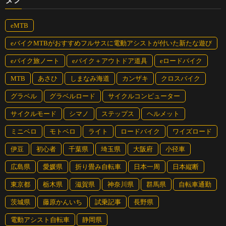
eMTB
eバイクMTBがおすすめフルサスに電動アシストが付いた新たな遊び
eバイク旅ノート
eバイク＋アウトドア道具
eロードバイク
MTB
あさひ
しまなみ海道
カンザキ
クロスバイク
グラベル
グラベルロード
サイクルコンピューター
サイクルモード
シマノ
ステップス
ヘルメット
ミニベロ
モトベロ
ライト
ロードバイク
ワイズロード
伊豆
初心者
千葉県
埼玉県
大阪府
小径車
広島県
愛媛県
折り畳み自転車
日本一周
日本縦断
東京都
栃木県
滋賀県
神奈川県
群馬県
自転車通勤
茨城県
藤原かんいち
試乗記事
長野県
電動アシスト自転車
静岡県