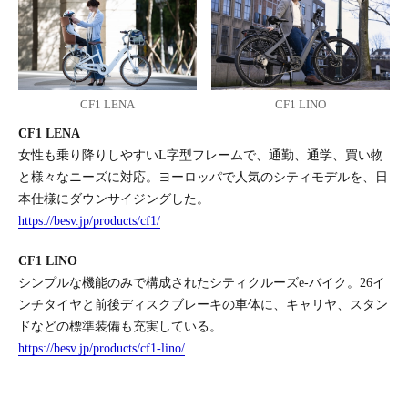
CF1 LENA
CF1 LINO
CF1 LENA
女性も乗り降りしやすいL字型フレームで、通勤、通学、買い物
と様々なニーズに対応。ヨーロッパで人気のシティモデルを、日
本仕様にダウンサイジングした。
https://besv.jp/products/cf1/
CF1 LINO
シンプルな機能のみで構成されたシティクルーズe-バイク。26イ
ンチタイヤと前後ディスクブレーキの車体に、キャリヤ、スタン
ドなどの標準装備も充実している。
https://besv.jp/products/cf1-lino/