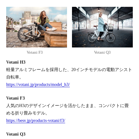
Votani F3
Votani Q3
Votani H3
軽量アルミフレームを採用した、20インチモデルの電動アシスト
自転車。
https://votani.jp/products/model_h3/
Votani F3
人気のH3のデザインイメージを活かしたまま、コンパクトに畳
める折り畳みモデル。
https://besv.jp/products-votani/f3/
Votani Q3