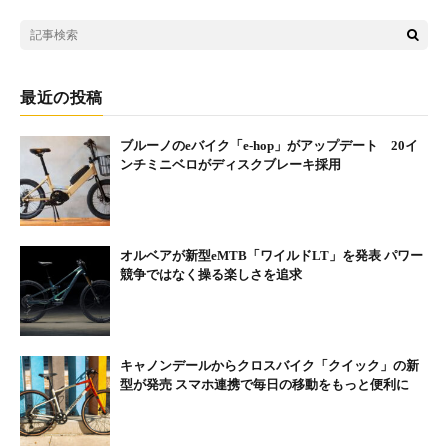
最近の投稿
ブルーノのeバイク「e-hop」がアップデート 20イ
ンチミニベロがディスクブレーキ採用
オルベアが新型eMTB「ワイルドLT」を発表 パワー
競争ではなく操る楽しさを追求
キャノンデールからクロスバイク「クイック」の新
型が発売 スマホ連携で毎日の移動をもっと便利に