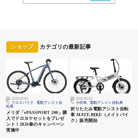
ショップ
カテゴリの最新記事
2026.03.02
2026.02.03
クロスバイク
,
電動アシスト自
小径車
,
電動アシスト自転車
転車
折りたたみ電動アシスト自転
メリダ「ePASSPORT 200」購
車 MATE.BIKE（メイトバイ
入でドロヨケセットをプレゼ
ク）販売開始
ント！2026春のキャンペーン
実施中