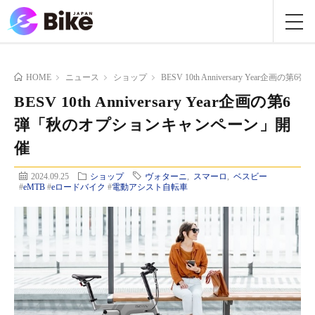
HOME
ニュース
ショップ
BESV 10th Anniversary Year
BESV 10th Anniversary Year企画の第6
弾「秋のオプションキャンペーン」開
催
2024.09.25
ショップ
ヴォターニ
,
スマーロ
,
ベスビー
#
eMTB
#
eロードバイク
#
電動アシスト自転車