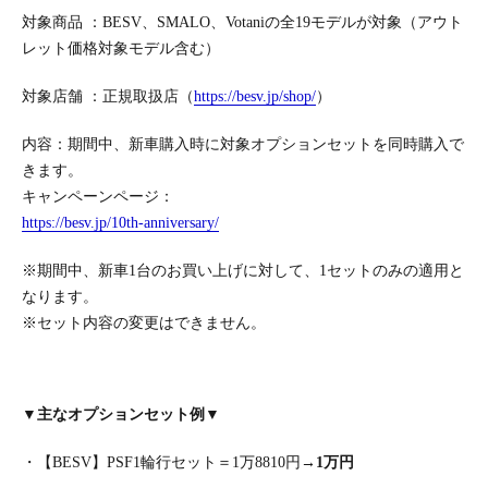
対象商品 ：BESV、SMALO、Votaniの全19モデルが対象（アウト
レット価格対象モデル含む）
対象店舗 ：正規取扱店（
https://besv.jp/shop/
）
内容：期間中、新車購入時に対象オプションセットを同時購入で
きます。
キャンペーンページ：
https://besv.jp/10th-anniversary/
※期間中、新車1台のお買い上げに対して、1セットのみの適用と
なります。
※セット内容の変更はできません。
▼主なオプションセット例▼
・【BESV】PSF1輪行セット＝1万8810円→
1万円