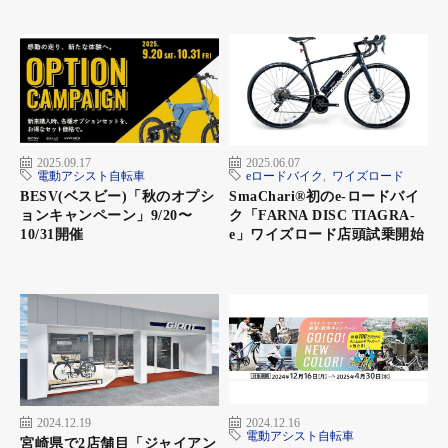
2025.09.17
2025.06.07
電動アシスト自転車
eロードバイク
,
ワイズロード
BESV(ベスビー)「秋のオプシ
SmaChari®︎初のe-ロードバイ
ョンキャンペーン」9/20〜
ク「FARNA DISC TIAGRA-
10/31開催
e」ワイズロード店頭試乗開始
2024.12.19
2024.12.16
電動アシスト自転車
宮崎県で2店舗目「ジャイアン