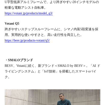
U字型低床アルミフレームで、より跨ぎやすい20インチモデルの
軽量な電動アシスト自転車。
https://votani.jp/products/model_q3/
Votani Q5
跨ぎやすいステップスルーフレームに、シマノ内装5段変速を採
用。実用的な使いやすさと、高い走行性を両立した。
https://besv.jp/products-votani/q5/
・SMALOブランド
BESV、Votaniに続く、新ブランド＜SMALO by BESV＞。「AI ド
ライビングシステム」と「IoT技術」を搭載したスマートeバイ
ク。