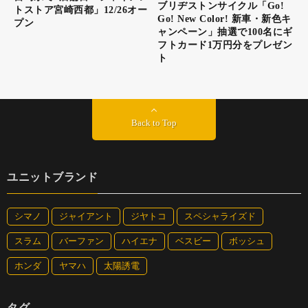
ブリヂストンサイクル「Go!
トストア宮崎西都」12/26オー
Go! New Color! 新車・新色キ
プン
ャンペーン」抽選で100名にギ
フトカード1万円分をプレゼン
ト
Back to Top
ユニットブランド
シマノ
ジャイアント
ジヤトコ
スペシャライズド
スラム
バーファン
ハイエナ
ベスビー
ボッシュ
ホンダ
ヤマハ
太陽誘電
タグ