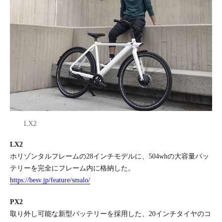
LX2
LX2
ホリゾンタルフレームの28インチモデルに、504whの大容量バッ
テリーを完全にフレーム内に格納した。
https://besv.jp/feature/smalo/
PX2
取り外し可能な新型バッテリーを採用した、20インチタイヤのコ