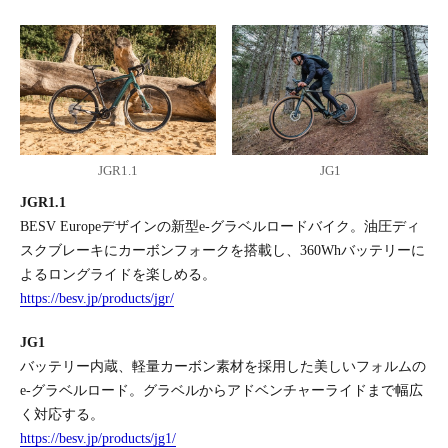
JGR1.1
JG1
JGR1.1
BESV Europeデザインの新型e-グラベルロードバイク。油圧ディ
スクブレーキにカーボンフォークを搭載し、360Whバッテリーに
よるロングライドを楽しめる。
https://besv.jp/products/jgr/
JG1
バッテリー内蔵、軽量カーボン素材を採用した美しいフォルムの
e-グラベルロード。グラベルからアドベンチャーライドまで幅広
く対応する。
https://besv.jp/products/jg1/