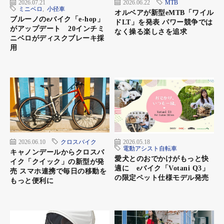
2026.07.21
2026.06.22
MTB
ミニベロ
,
小径車
オルベアが新型eMTB「ワイル
ブルーノのeバイク「e-hop」
ドLT」を発表 パワー競争では
がアップデート 20インチミ
なく操る楽しさを追求
ニベロがディスクブレーキ採
用
2026.06.10
クロスバイク
2026.05.18
電動アシスト自転車
キャノンデールからクロスバ
愛犬とのおでかけがもっと快
イク「クイック」の新型が発
適に eバイク「Votani Q3」
売 スマホ連携で毎日の移動を
の限定ペット仕様モデル発売
もっと便利に