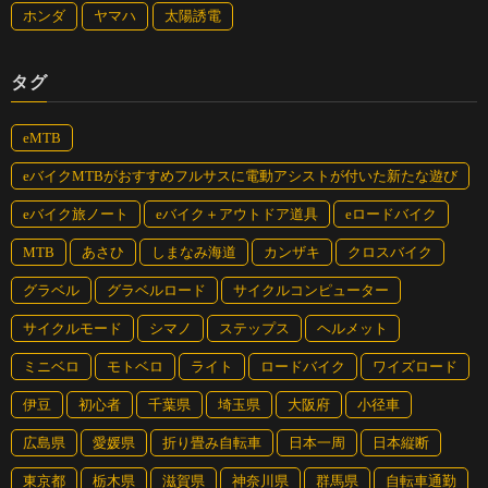
ホンダ
ヤマハ
太陽誘電
タグ
eMTB
eバイクMTBがおすすめフルサスに電動アシストが付いた新たな遊び
eバイク旅ノート
eバイク＋アウトドア道具
eロードバイク
MTB
あさひ
しまなみ海道
カンザキ
クロスバイク
グラベル
グラベルロード
サイクルコンピューター
サイクルモード
シマノ
ステップス
ヘルメット
ミニベロ
モトベロ
ライト
ロードバイク
ワイズロード
伊豆
初心者
千葉県
埼玉県
大阪府
小径車
広島県
愛媛県
折り畳み自転車
日本一周
日本縦断
東京都
栃木県
滋賀県
神奈川県
群馬県
自転車通勤