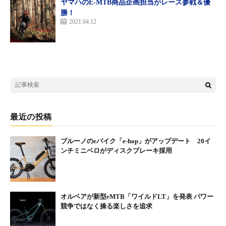
ヤマハのE-MTB商品企画担当がレース参戦＆優
勝！
2021.04.12
最近の投稿
ブルーノのeバイク「e-hop」がアップデート 20イ
ンチミニベロがディスクブレーキ採用
オルベアが新型eMTB「ワイルドLT」を発表 パワー
競争ではなく操る楽しさを追求