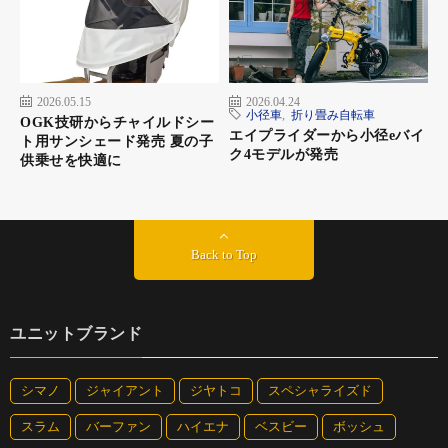
2026.05.15
2026.04.24
小径車
,
折り畳み自転車
OGK技研からチャイルドシー
エイプライダーから小径eバイ
ト用サンシェード発売 夏の子
ク4モデルが発売
供乗せを快適に
Back to Top
ユニットブランド
シマノ
ジャイアント
ジヤトコ
スペシャライズド
スラム
バーファン
ハイエナ
ベスビー
ボッシュ