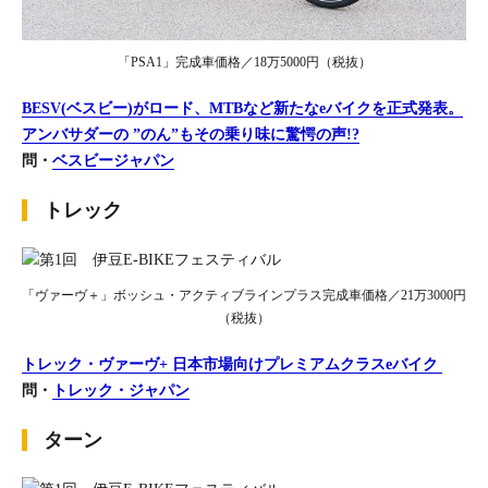
「PSA1」完成車価格／18万5000円（税抜）
BESV(ベスビー)がロード、MTBなど新たなeバイクを正式発表。
アンバサダーの ”のん”もその乗り味に驚愕の声!?
問・
ベスビージャパン
トレック
「ヴァーヴ＋」ボッシュ・アクティブラインプラス完成車価格／21万3000円
（税抜）
トレック・ヴァーヴ+ 日本市場向けプレミアムクラスeバイク ​
問・
トレック・ジャパン
ターン