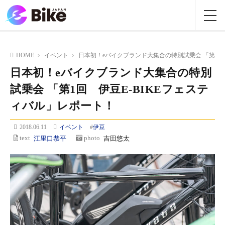
HOME
イベント
日本初！eバイクブランド大集合の特別試乗会 「第1回
日本初！eバイクブランド大集合の特別
試乗会 「第1回 伊豆E-BIKEフェステ
ィバル」レポート！
2018.06.11
イベント
#
伊豆
text
江里口恭平
photo
吉田悠太