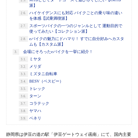
派】
ハイケイデンスにも対応 バイクごとの乗り味の違い
2.6.
を体感【試乗満喫派】
スポーツバイクの一つのジャンルとして 運動目的で
2.7.
使ってみたい【コレクション派】
eバイクの魅力にドハマり！ すでに自分好みへカスタ
2.8.
ムも【カスタム派】
会場にそろったeバイクを一挙に紹介！
3.
ミヤタ
3.1.
メリダ
3.2.
ミズタニ自転車
3.3.
BESV（ベスビー）
3.4.
トレック
3.5.
ターン
3.6.
コラテック
3.7.
ヤマハ
3.8.
ベネリ
3.9.
静岡県は伊豆の道の駅「伊豆ゲートウェイ函南」にて、国内主要