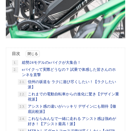
目次
総勢24モデルのeバイクが大集合！
1.
eバイクって実際どうなの？ 試乗で体感した皆さんのホ
2.
ンネを直撃
信州の坂道を ラクに遊び尽くしたい！【​ラクしたい
2.1.
派】
これまでの電動自転車からの進化に驚き【デザイン重
2.2.
視派】
アシスト感の違いがハッキリ デザインにも期待【徹
2.3.
底比較派】
これならみんなで一緒に走れる アシスト感は強めが
2.4.
好き！【アシスト最高！派】
MTBとしてダートコースで遊び尽くしたい【eMTB
2.5.