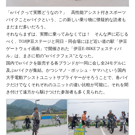
「eバイクって実際どうなの？」 高性能アシスト付きスポーツ
バイクことeバイクという、この新しい乗り物に懐疑的な読者も
まだまだ多いだろう。
それならまずは、実際に乗ってみなくては！ そんな声に応じる
べく、TOJ伊豆ステージと同日・同会場にほど近い道の駅「伊豆
ゲートウェイ函南」で開催された「伊豆E-BIKEフェスティバ
ル」は、まさに初の”eバイクフェス“となった。
国内でeバイクを販売する各ブランドが一同に会し全24モデルに
及ぶeバイクが集結。かつシマノ・ボッシュ・ヤマハという国内
大手電動アシストユニットサプライヤーがそろうことで、各バイ
クだけでなくそれぞれのユニットの違い比較が可能に。それを聞
き付けて遠方から駆けつけた参加者も多く見られた。