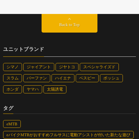
Back to Top
ユニットブランド
シマノ
ジャイアント
ジヤトコ
スペシャライズド
スラム
バーファン
ハイエナ
ベスビー
ボッシュ
ホンダ
ヤマハ
太陽誘電
タグ
eMTB
eバイクMTBがおすすめフルサスに電動アシストが付いた新たな遊び