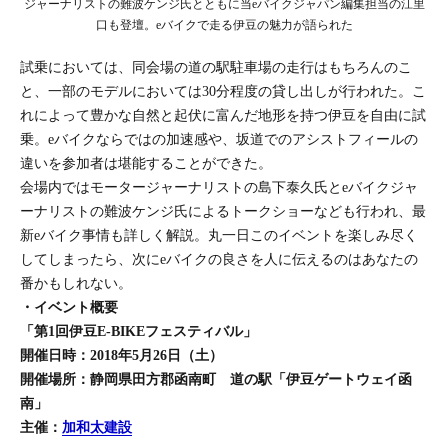
ジャーナリストの難波ケンジ氏とともに当eバイクジャパン編集担当の江里
口も登壇。eバイクで走る伊豆の魅力が語られた
試乗においては、同会場の道の駅駐車場の走行はもちろんのこ
と、一部のモデルにおいては30分程度の貸し出しが行われた。こ
れによって豊かな自然と起伏に富んだ地形を持つ伊豆を自由に試
乗。eバイクならではの加速感や、坂道でのアシストフィールの
違いを参加者は堪能することができた。
会場内ではモータージャーナリストの島下泰久氏とeバイクジャ
ーナリストの難波ケンジ氏によるトークショーなども行われ、最
新eバイク事情も詳しく解説。丸一日このイベントを楽しみ尽く
してしまったら、次にeバイクの良さを人に伝えるのはあなたの
番かもしれない。
・イベント概要
「第1回伊豆E-BIKEフェスティバル」
開催日時：2018年5月26日（土）
開催場所：静岡県田方郡函南町 道の駅「伊豆ゲートウェイ函
南」
主催：
加和太建設