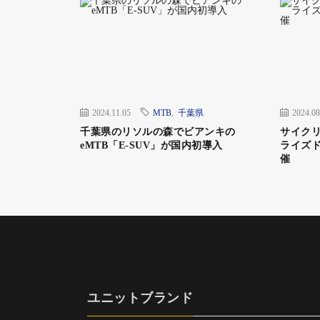
スペシャライズド・ジャパンチームも参加。こ
ャライズドでもMTBの売り上げは伸びていて、
ライズド・ジャパンとしてはユーザーが楽しめよ
のことだった
2024.11.05
MTB
,
千葉県
2024.08
千葉県のリソルの森でビアンキの
サイク
eMTB「E-SUV」が国内初導入
ライズド
グラベルエンデュランスとM
催
グラベルエンデュランスとは、eバイクを含
る2時間の耐久レースで、コースは「YouPo
するもの。参加方法はソロもしくはチームと
ユニットブランド