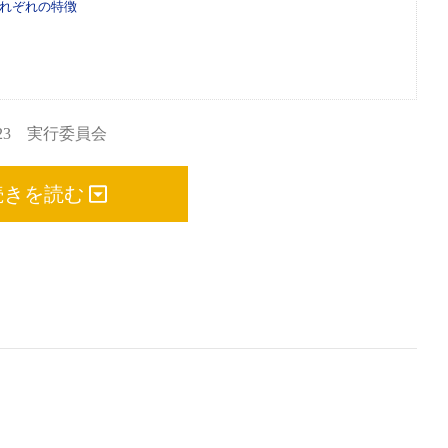
それぞれの特徴
2023 実行委員会
続きを読む
が参加できるオフロードレースイベント「SPECIALIZED
更津市にある「YouPort」にて、eバイクも参加できるレースイ
津 2023」が開催された。
木更津 2023」は今年が2回目の開催。コースとなっている千葉県木