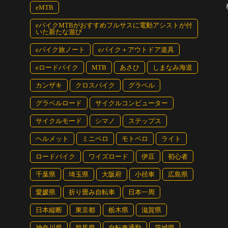
。グラベルエンデュランスとMTB3時間耐久では違うコースが
eMTB
eバイクMTBがおすすめフルサスに電動アシストが付
いた新たな遊び
km。フラットな部分とアップダウンを織り交ぜるてはいる
eバイク旅ノート
eバイク＋アウトドア道具
ためeバイクでもアシスト領域外（時速24km以上）の速
eロードバイク
MTB
あさひ
しまなみ海道
カンザキ
クロスバイク
グラベル
MTBはギヤ比の関係で巡航速度を高めにキープするのは大変
グラベルロード
サイクルコンピューター
向きと言えない感じだった。
サイクルモード
シマノ
ステップス
シストがありつつ、アシスト領域外の速度も保ちやすいグ
ヘルメット
ミニベロ
モトベロ
ライト
いるはずだ。それにコースは未舗装ではあるが、路面はほ
だ。
ロードバイク
ワイズロード
伊豆
初心者
千葉県
埼玉県
大阪府
小径車
広島県
できそうなオフロードレースイベントはほぼなかっただけ
愛媛県
折り畳み自転車
日本一周
てグラベルエンデュランスが始まったのはうれしいニュー
日本縦断
東京都
栃木県
滋賀県
神奈川県
群馬県
自転車通勤
茨城県