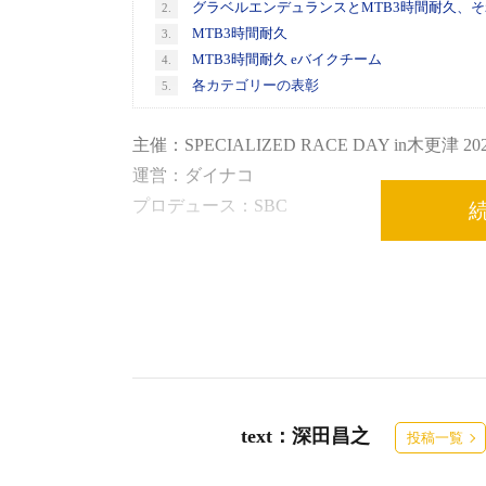
グラベルエンデュランスとMTB3時間耐久、
2.
MTB3時間耐久
3.
MTB3時間耐久 eバイクチーム
4.
各カテゴリーの表彰
5.
主催：SPECIALIZED RACE DAY in木更津 
運営：ダイナコ
プロデュース：SBC
2022年より始まった、eMTBやeグラベルバイク
RACE DAY in木更津 2023」が今年も開催された
2023年12月16日～17日の2日間、千葉県木
ベント「SPECIALIZED RACE DAY in木更
text：深田昌之
投稿一覧
この「SPECIALIZED RACE DAY in