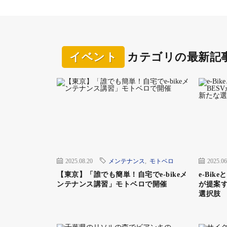
イベント全体の参加者は多いのだが、まだ始
だまだ。開催されていることが広まっている
しかし、会場のYouPortのコースは初心者
オフロードコースながら「これは危険」と思
イベント
カテゴリの最新記
また、都内からのアクセスもよく、きれいな
グサービスもある。それに開催期間中は会場
イベントなので今後はどんどん人気が出てく
YouPortはアウトドア施設だが、グランピ
2025.08.20
メンテナンス
,
モトベロ
2025.06
るだけに設備もよくケータリングサービスも豪
【東京】「誰でも簡単！自宅でe-bikeメ
e-Bi
ンテナンス講習」モトベロで開催
が提案す
選択肢
土日開催だったので、土曜の夜はそのままキャ