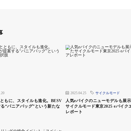
まったばかりなので、eバイク乗りに対しての知名度はま
最中なのでeバイクの参加はまだ少ない。
から上級者まで楽しめるものでありつつ、整備状態がいいので
うような箇所がない。
事
トイレがあるなど設備はいいし、かなり豪華なケータリン
内でのキャンプもできるなどレース以外にも楽しみが多い
るだろう。
ングサイトが多くあったりや大型キャンピングカーの受け容れもす
.20
2025.04.25
サイクルモード
華だ
keとともに、スタイルも進化。BESV
人気eバイクのニューモデルも展
る“パニアバッグ”という新たな
サイクルモード東京2025 eバイク
レポート
ンプができた