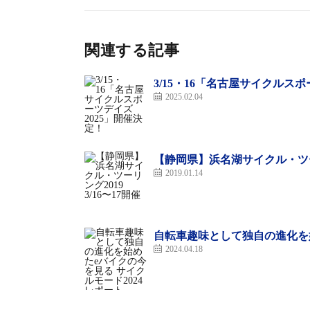
更津市の「YouPort」は広大な敷地を持つ
オープン予定）で、その広い敷地内にMTB
現在一般公開していないというもの。そんな場所ながら
関連する記事
は使用が許可されているのだ。
3/15・16「名古屋サイクルス
2025.02.04
「SPECIALIZED RACE DAY in木更津
なる今回は昨年から続くMTB3時間耐久のほか
【静岡県】浜名湖サイクル・ツーリン
2019.01.14
eグラベルバイクのエンデュ
自転車趣味として独自の進化を始
2024.04.18
今回は去年も行われた「MTB3時間耐久」に
「グラベルエンデュランス」も開催した。