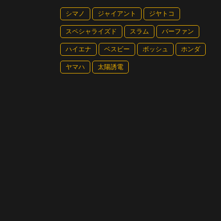
クローズドされた広大な敷地を使用するレース
シマノ
ジャイアント
ジヤトコ
設定されていた
スペシャライズド
スラム
バーファン
グラベルエンデュランスのコース全長は3.5
が、割合としてはフラットな部分が多い。その
ハイエナ
ベスビー
ボッシュ
ホンダ
度域で走ることが多くなる。
ヤマハ
太陽誘電
今回、eバイク勢は全車eMTBだったが、e
だ。それだけにこのグラベルエンデュランス
では、どんなeバイクがあうかというと、ア
ラベル走行ができるeロードバイクが向いて
ぼフラットなのでその点もロードバイク向き
これまでグラベル向きeロードバイクが活躍
に、乗っている人や乗りたいと思う人にとっ
スだろう。