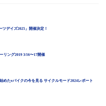
キャンピングカー向けのレジャー施設（現在は建設中で2024年
が周回できるオフロードコースが常設されている。ただし、
SPECIALIZED RACE DAY in木更津 実行委員会
ポーツデイズ2025」開催決定！
 2023」はスペシャライズド・ジャパンが協賛している。2回目の開催に
に2時間のグラベルエンデュランスが追加された
グ2019 3/16〜17開催
ランスレースも
めたeバイクの今を見る サイクルモード2024レポート
追加して、フラットな部分が多いロングコースを2時間走る