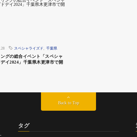
ちらはスペシャライズド・ジャパン代表の木戸脇さん。スペシ
eMTBも同様に人気が高まっているとのこと。そこでスペシャ
うMTBやeMTBが参加できるイベントは増やして行きたいと
.28
スペシャライズド
,
千葉県
リングの総合イベント「スペシャ
デイ2024」千葉県木更津市で開
TB3時間耐久、それぞれの特徴
むグラベルバイク、MTB、シクロクロスバイクが参加でき
rt」の広大な敷地（オールグラベル）をレース時間内で周回
Back to Top
なっている。
タグ