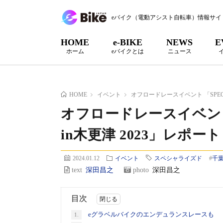
eバイク（電動アシスト自転車）情報サイ
HOME
e-BIKE
NEWS
E
ホーム
eバイクとは
ニュース
HOME
イベント
オフロードレースイベント 「SPECIAL
オフロードレースイベント 「
in木更津 2023」レポート
2024.01.12
イベント
スペシャライズド
#
千
text
深田昌之
photo
深田昌之
目次
eグラベルバイクのエンデュランスレースも
1.