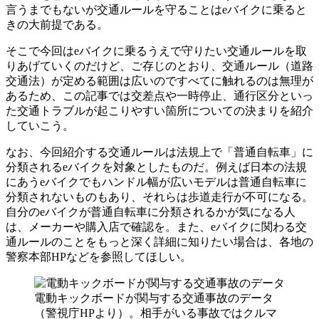
言うまでもないが交通ルールを守ることはeバイクに乗ると
きの大前提である。
そこで今回はeバイクに乗るうえで守りたい交通ルールを取
りあげていくのだけど、ご存じのとおり、交通ルール（道路
交通法）が定める範囲は広いのですべてに触れるのは無理が
あるため、この記事では交差点や一時停止、通行区分といっ
た交通トラブルが起こりやすい箇所についての決まりを紹介
していこう。
なお、今回紹介する交通ルールは法規上で「普通自転車」に
分類されるeバイクを対象としたものだ。例えば日本の法規
にあうeバイクでもハンドル幅が広いモデルは普通自転車に
分類されないものもあり、それらは歩道走行が不可になる。
自分のeバイクが普通自転車に分類されるかが気になる人
は、メーカーや購入店で確認を。また、eバイクに関わる交
通ルールのことをもっと深く詳細に知りたい場合は、各地の
警察本部HPなどを参照してほしい。
電動キックボードが関与する交通事故のデータ
（警視庁HPより）。相手がいる事故ではクルマ