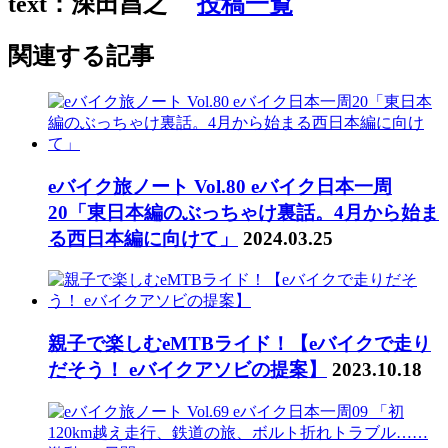
text：深田昌之
投稿一覧
関連する記事
eバイク旅ノート Vol.80 eバイク日本一周
20「東日本編のぶっちゃけ裏話。4月から始ま
る西日本編に向けて」
2024.03.25
親子で楽しむeMTBライド！【eバイクで走り
だそう！ eバイクアソビの提案】
2023.10.18