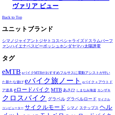
ヴァリア ビュー
Back to Top
ユニットブランド
シマノ
ジャイアント
ジヤトコ
スペシャライズド
スラム
バーフ
ァン
ハイエナ
ベスビー
ボッシュ
ホンダ
ヤマハ
太陽誘電
タグ
eMTB
eバイクMTBがおすすめフルサスに電動アシストが付い
eバイク旅ノート
た新たな遊び
eバイク＋アウトド
eロードバイク
MTB
あさひ
ア道具
カンザキ
しまなみ海道
クロスバイク
グラベル
グラベルロード
サイクル
ヘル
サイクルモード
シマノ
ステップス
コンピューター