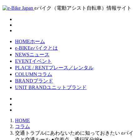
eバイク（電動アシスト自転車）情報サイト
HOME
ホーム
e-BIKE
eバイクとは
NEWS
ニュース
EVENT
イベント
PLACE / RENT
プレース／レンタル
COLUMN
コラム
BRAND
ブランド
UNIT BRAND
ユニットブランド
HOME
コラム
交通トラブルにあわないために知っておきたい eバイ
クと交通ルール ●交差点、通行区分編●