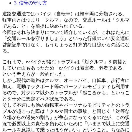
3.
信号の守り方
道路交通法ではeバイク（自転車）は軽車両に分類される。
軽車両とはつまり「クルマ」なので、交通ルールは「クルマ
であること」を前提に決められている。
今回はそれら決まりについて紹介していくが、これはたんに
「交通ルールを守りましょう」といった行儀のいい安全運転
啓蒙記事ではなく、もうちょっと打算的な目線からの話にな
る。
これまで、eバイクが絡むトラブルは「対クルマ」を前提と
していた面もあったため「eバイクは被害者、弱者である」
という考え方が一般的だった。
しかし現代の道路はクルマ、オートバイ、自転車、歩行者に
加え、電動キックボード等のパーソナルモビリティも利用す
るので、対クルマ以外のトラブルが「起こるかも」というこ
とを十分に想定すべき状況である。
そして不運にも他の自転車やパーソナルモビリティとのトラ
ブルが起こった際は「クルマ同士の事故」と同じく「対等な
立場からの過失の割合」が争点になってくるのだが、この状
況で必要以上の責任を負わないために「いままで以上に交通
ルールを意識して乗ったほうがいい」ということ。ちなみに