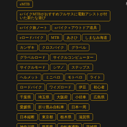
eMTB
eバイクMTBがおすすめフルサスに電動アシストが付
いた新たな遊び
の下は自転車乗り入れ禁止なので横を通過
eバイク旅ノート
eバイク＋アウトドア道具
eロードバイク
MTB
あさひ
しまなみ海道
カンザキ
クロスバイク
グラベル
グラベルロード
サイクルコンピューター
サイクルモード
シマノ
ステップス
ヘルメット
ミニベロ
モトベロ
ライト
ロードバイク
ワイズロード
伊豆
初心者
千葉県
埼玉県
大阪府
小径車
広島県
愛媛県
折り畳み自転車
日本一周
日本縦断
東京都
栃木県
滋賀県
神奈川県
群馬県
自転車通勤
茨城県