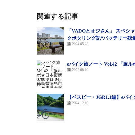
関連する記事
「VADOとオジさん」 スペシャ
クポタリング記“バッテリー残
2024.05.28
eバイク旅ノート Vol.42 「
2022.08.19
【ベスビー・JGR1.1編】eバ
2024.12.10
イタリアの老舗メーカーが作