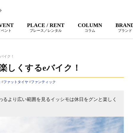
ト
VENT
PLACE / RENT
COLUMN
BRAN
イベント
プレース／レンタル
コラム
ブランド
eバイク！
楽しくするeバイク！
モ
#
ファットタイヤ
#
ファンティック
わるより広い範囲を見るイッシモは休日をグンと楽しく