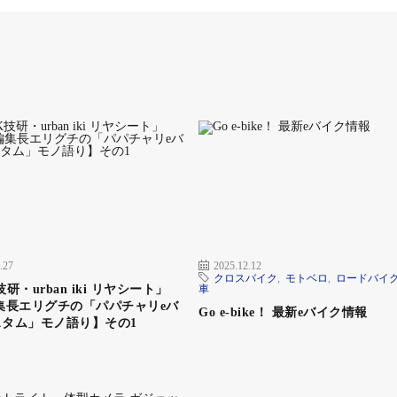
なモデルが多く存在しているが、その代表格と言えるのが
リースするイッシモシリーズだ。
クのことに触れておくと、ここは世界的に有名なモーター
く、代表的なモデルはオフロードバイク。日本では「モータ
ティックeバイクも同様にモータリストが扱っている。
ド向けとして本国仕様のパワフルなeMTBを扱うが、同時
イッシモというトラス構造を取り入れたアルミフレームに
eバイクだ。
URBAN」の２モデルがあるが、紹介するのはFUN。オプ
.27
2025.12.12
街乗りスタイルだ。
クロスバイク
,
モトベロ
,
ロードバイ
研・urban iki リヤシート」
車
台場、青海という都会と港の組み合わせが楽しめる「東京
集長エリグチの「パパチャリeバ
Go e-bike！ 最新eバイク情報
スタム」モノ語り】その1
て止まって、ときには押してクルマより細かく徒歩より広
もらおう。