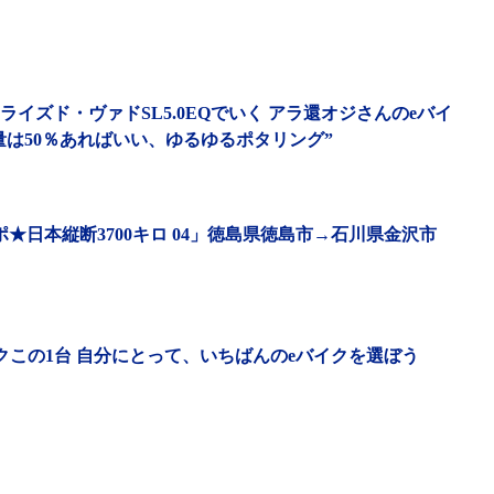
ライズド・ヴァドSL5.0EQでいく アラ還オジさんのeバイ
量は50％あればいい、ゆるゆるポタリング”
旅ルポ★日本縦断3700キロ 04」徳島県徳島市→石川県金沢市
イクこの1台 自分にとって、いちばんのeバイクを選ぼう
るスクーター的eバイク