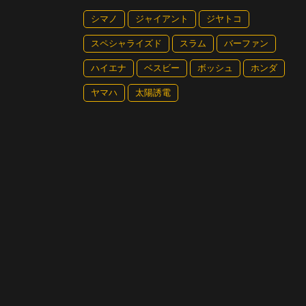
シマノ
ジャイアント
ジヤトコ
スペシャライズド
スラム
バーファン
お台場と言えばユニコーンガンダム。ガンダム
ハイエナ
ベスビー
ボッシュ
ホンダ
ヤマハ
太陽誘電