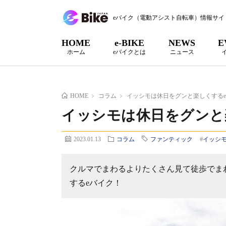
eバイク（電動アシスト自転車）情報サイ
HOME
e-BIKE
NEWS
E
ホーム
eバイクとは
ニュース
HOME
コラム
イッシモは休日をグンと楽しくする
イッシモは休日をグンと
2023.01.13
コラム
ファンティック
#
イッシ
クルマでまわるよりたくさん見て徒歩でま
するeバイク！