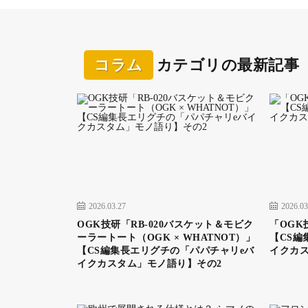
eバイク（電動アシスト自転車）には個性的
イタリアの「ファンティックeバイク」がリ
コラム
カテゴリの最新記事
では、イッシモを紹介する前にファンティッ
サイクルのメーカーで、創業は1969年と古
リスト」が輸入の窓口になっていて、ファン
そのファンティックeバイクでは専用フィール
に日本の基準に合わせて導入しているのが、
20インチのファットタイヤを履くユニークな
このイッシモには装備の違いで「FUN」と「
2026.03.27
2026.03
ションのキャリヤとリヤフェンダーを付けた
OGK技研「RB-020バスケット＆モビク
「OGK技
このスクーターのようなeバイクで有明、お
ーラートート（OGK × WHATNOT）」
【CS編
【CS編集長エリグチの「パパチャリeバ
イクカ
ならでは」のコースへ乗り出してみた。走っ
イクカスタム」モノ語り】その2
く、そして楽しく走ってきた話を伝えさせて