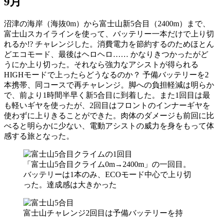
9月
沼津の海岸（海抜0m）から富士山新5合目（2400m）まで、
富士山スカイラインを使って、バッテリー一本だけで上り切
れるか!? チャレンジした。消費電力を節約するのためほとん
どエコモード、最後はヘロヘロ…… かなりきつかったがど
うにか上り切った。それなら強力なアシストが得られる
HIGHモードで上ったらどうなるのか？ 予備バッテリーを2
本携帯、同コースで再チャレンジ。脚への負担軽減は明らか
で、前より1時間半早く新5合目に到着した。また1回目は最
も軽いギヤを使ったが、2回目はフロントのインナーギヤを
使わずに上りきることができた。肉体のダメージも前回に比
べると明らかに少ない、電動アシストの威力を身をもって体
感する旅となった。
「富士山5合目クライム0m→2400m」の一回目。
バッテリーは1本のみ、ECOモード中心で上り切
った。達成感は大きかった
富士山チャレンジ2回目は予備バッテリーを持