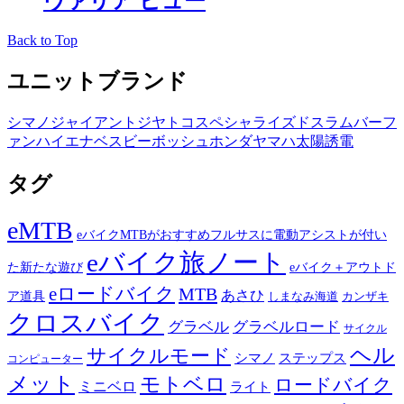
ヴァリア ビュー
Back to Top
ユニットブランド
シマノ
ジャイアント
ジヤトコ
スペシャライズド
スラム
バーフ
ァン
ハイエナ
ベスビー
ボッシュ
ホンダ
ヤマハ
太陽誘電
タグ
eMTB
eバイクMTBがおすすめフルサスに電動アシストが付い
eバイク旅ノート
た新たな遊び
eバイク＋アウトド
eロードバイク
MTB
あさひ
ア道具
カンザキ
しまなみ海道
クロスバイク
グラベル
グラベルロード
サイクル
ヘル
サイクルモード
シマノ
ステップス
コンピューター
メット
モトベロ
ロードバイク
ミニベロ
ライト