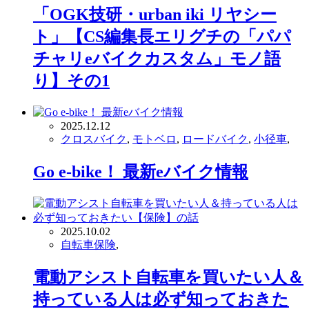
「OGK技研・urban iki リヤシー
ト」【CS編集長エリグチの「パパ
チャリeバイクカスタム」モノ語
り】その1
2025.12.12
クロスバイク
,
モトベロ
,
ロードバイク
,
小径車
,
Go e-bike！ 最新eバイク情報
2025.10.02
自転車保険
,
電動アシスト自転車を買いたい人＆
持っている人は必ず知っておきた