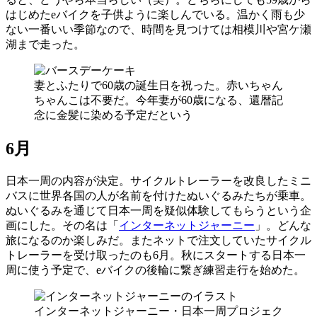
はじめたeバイクを子供ように楽しんでいる。温かく雨も少
ない一番いい季節なので、時間を見つけては相模川や宮ケ瀬
湖まで走った。
妻とふたりで60歳の誕生日を祝った。赤いちゃん
ちゃんこは不要だ。今年妻が60歳になる、還暦記
念に金髪に染める予定だという
6月
日本一周の内容が決定。サイクルトレーラーを改良したミニ
バスに世界各国の人が名前を付けたぬいぐるみたちが乗車。
ぬいぐるみを通じて日本一周を疑似体験してもらうという企
画にした。その名は「
インターネットジャーニー
」。どんな
旅になるのか楽しみだ。またネットで注文していたサイクル
トレーラーを受け取ったのも6月。秋にスタートする日本一
周に使う予定で、eバイクの後輪に繋ぎ練習走行を始めた。
インターネットジャーニー・日本一周プロジェク