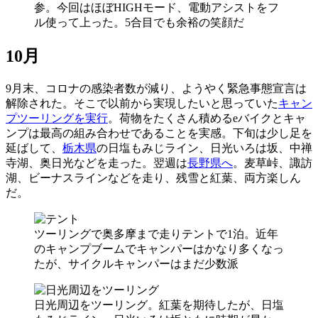
参。今回はほぼHIGHモード、電動アシストをフ
ル使って上った。5合目でも余裕の笑顔だ
10月
9月末、コロナの感染者数が減り、ようやく緊急事態宣言は
解除された。そこで以前から実現したいと思っていた
キャン
プツーリングを実行
。荷物をたくさん積めるeバイクとキャ
ンプは最高の組み合わせであることを実感。下旬は少し足を
延ばして、
栃木県
の日塩もみじライン、日光いろは坂、中禅
寺湖、奥日光などを走った。翌週は
長野県へ
。麦草峠、諏訪
湖、ビーナスラインなどを走り、残雪と紅葉、両方楽しん
だ。
ツーリングで奥多摩まで走りテントで1泊。近年
のキャンプブームでキャンパーはかなり多くなっ
たが、サイクルキャンパーはまだ少数派
日光周辺をツーリング。紅葉を期待したが、日塩