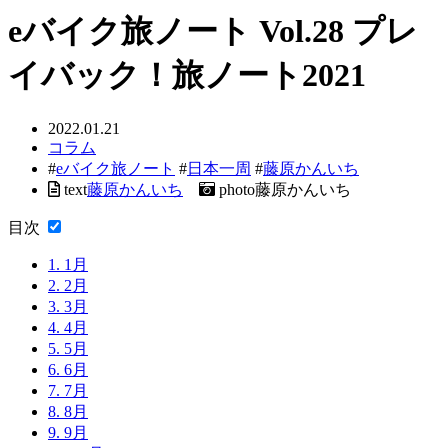
eバイク旅ノート Vol.28 プレ
イバック！旅ノート2021
2022.01.21
コラム
#
eバイク旅ノート
#
日本一周
#
藤原かんいち
text
藤原かんいち
photo
藤原かんいち
目次
1.
1月
2.
2月
3.
3月
4.
4月
5.
5月
6.
6月
7.
7月
8.
8月
9.
9月