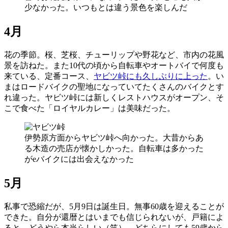
少なかった。いつもとは違う景色を楽しんだ
4月
花の季節。桜、芝桜、チューリップや野花など、市内の花風
景を訪ねた。また10代の頃から自転車やオートバイで何度も
来ている、定番コース、
ヤビツ峠にも久しぶりに上った
。い
まはロードバイクの聖地になっていてたくさんのバイクとす
れ違った。ヤビツ峠には新しくレストハウスがオープン、そ
こで食べた「ロイヤルカレー」は美味だった。
伊勢原方面からヤビツ峠へ向かった。大昔からあ
る木造の売店が懐かしかった。自転車は多かった
がeバイクには出会えなかった
5月
私事で恐縮だが、5月9日は誕生日。無事60歳を迎えることが
できた。自分が還暦とはいまでも信じられないが、戸籍によ
ると、どうやら本当らしい（笑）。どちらにしても59歳から