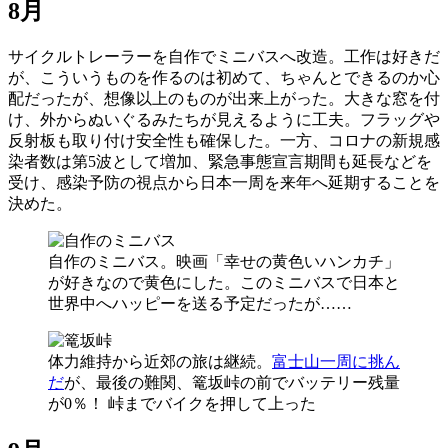
8月
サイクルトレーラーを自作でミニバスへ改造。工作は好きだ
が、こういうものを作るのは初めて、ちゃんとできるのか心
配だったが、想像以上のものが出来上がった。大きな窓を付
け、外からぬいぐるみたちが見えるように工夫。フラッグや
反射板も取り付け安全性も確保した。一方、コロナの新規感
染者数は第5波として増加、緊急事態宣言期間も延長などを
受け、感染予防の視点から日本一周を来年へ延期することを
決めた。
自作のミニバス。映画「幸せの黄色いハンカチ」
が好きなので黄色にした。このミニバスで日本と
世界中へハッピーを送る予定だったが……
体力維持から近郊の旅は継続。
富士山一周に挑ん
だ
が、最後の難関、篭坂峠の前でバッテリー残量
が0％！ 峠までバイクを押して上った