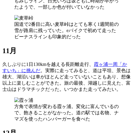
もみじライン、日光いろは坂ともに時期が早かっ
たようで、一部しか色が付いていなかった
国道で2番目に高い麦草峠はとても寒く1週間前の
雪が路肩に残っていた。eバイクで初めて走った
ビーナスラインも印象的だった
11月
久しぶりに1日130kmを越える長距離走行、
霞ヶ浦一周「か
すいち」に挑んだ
。実際に走ってみると、道は平坦、景色は
雄大、湖沿いは車がほとんど走っていないこともあり、想像
以上に楽しむことができた。旅の最後、湖越しに見えた、富
士山はドラマチックだった。いつかまた走ってみたい。
方角で表情が変わる霞ヶ浦。変化に富んでいるの
で、飽きることがなかった。道の駅では名物、ナ
マズを使ったハンバーガーを食べた
12月