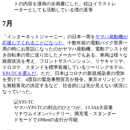
トの内容を漫画の企画書にした。絵はイラストレ
ーターとしても活動している僕の直筆
7月
「インターネットジャーニー」の日本一周を
ヤマハ発動機が
応援してくれることになった
。十数年前の電動バイク世界一
周の時にお世話になったのがヤマハ発動機、電動アシスト付
き自転車の世に送り出したメーカーでもある。車両は様々な
路面状況を考え、フロントサスペンション、リヤキャリヤ、
ドロヨケ、スタンドを標準装備しているツーリングモデル、
YPJ-TCを選んだ
。ただ、日本はコロナの新規感染者の増加
を受けて、4度目の緊急事態宣言が発令。東京オリンピック
も無観客化の決定するなど、社会的には先が見えない状況に
なっていった。
ヤマハYPJ-TCの利点のひとつが、13.3Ah大容量
リチウムイオンバッテリー。満充電・スタンダー
ドモードで109kmの走行が可能