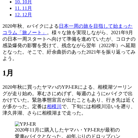
10.
10月
11.
11月
12.
12月
2020年秋、eバイクによる
日本一周の旅を目指して始まった
コラム「旅ノート」
。様々な旅を実現しながら、2021年9月
の日本一周スタートへ向けて準備を進めていたが、コロナの
感染爆発の影響を受けて、残念ながら翌年（2022年）へ延期
となった。そこで、紆余曲折のあった2021年を振り返ってみ
よう。
1月
2020年秋に買ったヤマハのYPJ-ERによる、相模湖ツーリン
グが走り始め。寒むさにめげず、毎週のようにeバイクで出
かけていた。緊急事態宣言が出たこともあり、行き先は近く
が多かった。定番は
相模川
で、下旬には相模川沿いを遡り、
津久井湖、さらに相模湖まで走った。
2020年11月に購入したヤマハ・YPJ-ERが最初の
愛車eバイクとなった。40年ぶりのドロップハン