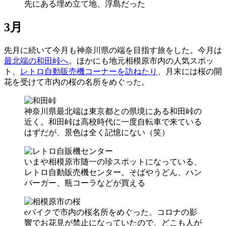
先にある埋め立て地、浮島だった
3月
先月に続いて今月も神奈川県の端を目指す旅をした。今月は
最北端の和田峠へ
。ほかにも地元相模原市内の人気スポッ
ト、
レトロ自動販売機コーナーを訪ねたり
、月末には桜の開
花を受けて市内の桜の名所をめぐった。
神奈川県最北端は東京都との県境にある和田峠の
近く。和田峠は高校時代に一度自転車で来ている
はずだが、景色は全く記憶にない（笑）
いまや相模原市随一の珍スポットになっている、
レトロ自動販売機センター。そばやうどん、ハン
バーガー、瓶コーラなどが買える
eバイクで市内の桜名所をめぐった。コロナの影
響でお花見が禁止になっていたので、どこも人が