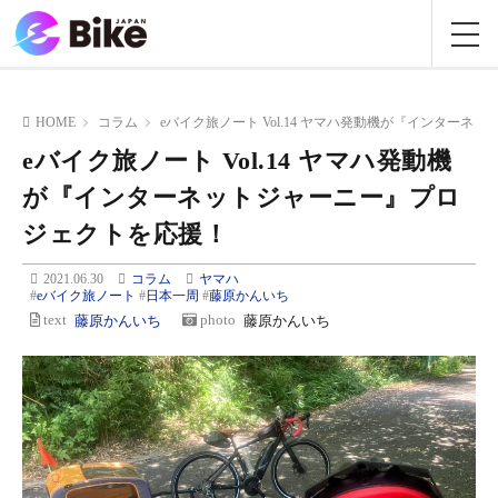
HOME
コラム
eバイク旅ノート Vol.14 ヤマハ発動機が『インター
eバイク旅ノート Vol.14 ヤマハ発動機
が『インターネットジャーニー』プロ
ジェクトを応援！
2021.06.30
コラム
ヤマハ
#
eバイク旅ノート
#
日本一周
#
藤原かんいち
text
藤原かんいち
photo
藤原かんいち