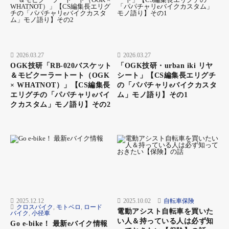
2026.03.27
2026.03.27
OGK技研「RB-020バスケット
「OGK技研・urban iki リヤ
＆モビクーラートート（OGK
シート」【CS編集長エリグチ
× WHATNOT）」【CS編集長
の「パパチャリeバイクカスタ
エリグチの「パパチャリeバイ
ム」モノ語り】その1
クカスタム」モノ語り】その2
2025.12.12
2025.10.02
自転車保険
クロスバイク
,
モトベロ
,
ロード
電動アシスト自転車を買いた
バイク
,
小径車
い人＆持っている人は必ず知
Go e-bike！ 最新eバイク情報