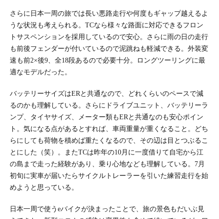
さらに日本一周の旅では長い悪路走行や何度もギャップ越えるよ
うな状況も考えられる。TCなら様々な路面に対応できるフロン
トサスペンションを採用しているので安心。さらに雨の日の走行
も前後フェンダーが付いているので泥跳ねも軽減できる。外装変
速も前2×後9、全18段あるので必要十分。ロングツーリングに最
適なモデルだった。
バッテリーサイズはERと共通なので、どれくらいのペースで減
るのかも理解している。さらにドライブユニット、バッテリーラ
ンプ、タイヤサイズ、メーター類もERと共通なのも安心ポイン
ト。気になる点があるとすれば、車両重量が重くなること。どち
らにしても荷物を積めば重たくなるので、その辺は目とつぶるこ
とにした（笑）。またTCは昨年の10月に一度借りて自宅から江
の島まで走った経験があり、乗り心地なども理解している。7月
初旬に実車が届いたらサイクルトレーラーを引いた練習走行を始
めようと思っている。
日本一周で使うeバイクが決まったことで、旅の景色もだいぶ見