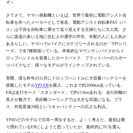
ぞ～
さてさて。ヤマハ発動機といえば、世界で最初に電動アシスト自
転車を作ったメーカーとして有名。電動アシスト自転車PAS（パ
ス）は子供を自転車に乗せて送り迎えする主婦たちに大人気、さ
らに坂道の多い土地に住む人や通学の学生、年配の人にも人気が
あるらしい。ヤマハでeバイクにカテゴリーされるのが「YPJシリ
ーズ」で全7種類揃っている。本格的なマウンテンバイクからド
ロップハンドルを装着したロードバイク、フラットバーのスポー
ツバイクなど、様々なモデルがラインナップされている。
実際、僕も昨年の11月にドロップハンドルに大容量バッテリーを
搭載したモデル
YPJ-ER
を購入。これまで約2000km走っている。
ERは走行モード「スタンダード」で約111km走れる、走行距離の
長さが魅力で、長距離ツーリングでは大きな武器になる。プラ
ス、外装変速20段というキャパシティーの広さも利点。
YPJのどのモデルで日本一周をするか、よ～く考えた。最初は乗
り慣れているERにしようと思っていたが、最終的にTCを選ん