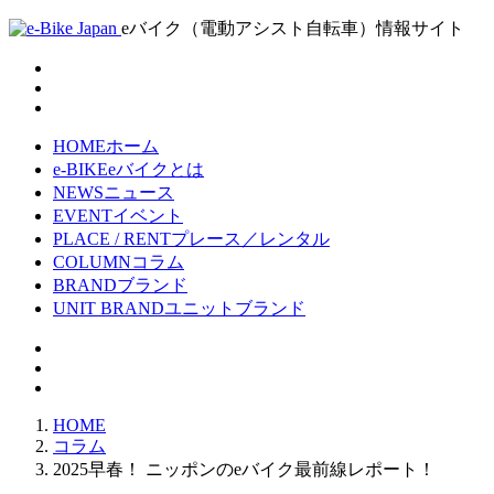
eバイク（電動アシスト自転車）情報サイト
HOME
ホーム
e-BIKE
eバイクとは
NEWS
ニュース
EVENT
イベント
PLACE / RENT
プレース／レンタル
COLUMN
コラム
BRAND
ブランド
UNIT BRAND
ユニットブランド
HOME
コラム
2025早春！ ニッポンのeバイク最前線レポート！