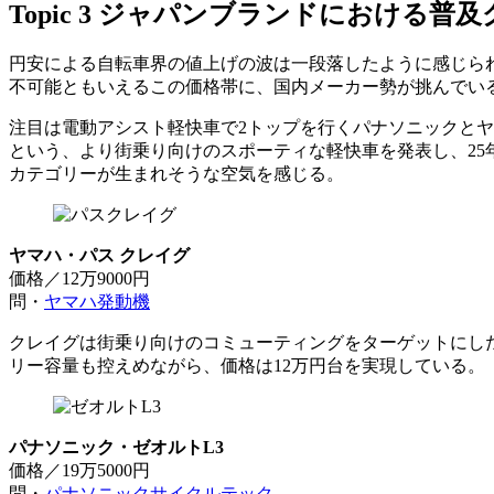
Topic 3 ジャパンブランドにおける普
円安による自転車界の値上げの波は一段落したように感じられ
不可能ともいえるこの価格帯に、国内メーカー勢が挑んでい
注目は電動アシスト軽快車で2トップを行くパナソニックとヤ
という、より街乗り向けのスポーティな軽快車を発表し、25
カテゴリーが生まれそうな空気を感じる。
ヤマハ・パス クレイグ
価格／12万9000円
問・
ヤマハ発動機
クレイグは街乗り向けのコミューティングをターゲットにし
リー容量も控えめながら、価格は12万円台を実現している。
パナソニック・ゼオルトL3
価格／19万5000円
問・
パナソニックサイクルテック