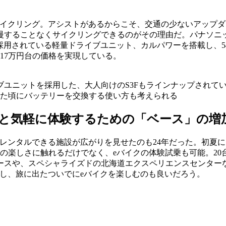
サイクリング。アシストがあるからこそ、交通の少ないアップ
することなくサイクリングできるのがその理由だ。パナソニッ
採用されている軽量ドライブユニット、カルパワーを搭載し、5
17万円台の価格を実現している。
ユニットを採用した、大人向けのS3Fもラインナップされている
た頃にバッテリーを交換する使い方も考えられる
、もっと気軽に体験するための「ベース」の増
レンタルできる施設が広がりを見せたのも24年だった。初夏
物の楽しさに触れるだけでなく、eバイクの体験試乗も可能。2
ースや、スペシャライズドの北海道エクスペリエンスセンター
し、旅に出たついでにeバイクを楽しむのも良いだろう。