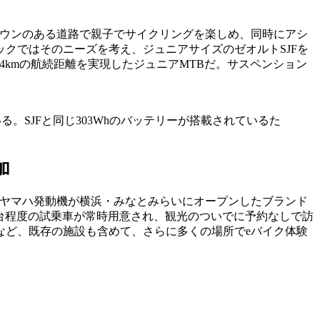
ダウンのある道路で親子でサイクリングを楽しめ、同時にアシ
クではそのニーズを考え、ジュニアサイズのゼオルトSJFを
4kmの航続距離を実現したジュニアMTBだ。サスペンション
。SJFと同じ303Whのバッテリーが搭載されているた
加
にヤマハ発動機が横浜・みなとみらいにオープンしたブランド
0台程度の試乗車が常時用意され、観光のついでに予約なしで訪
など、既存の施設も含めて、さらに多くの場所でeバイク体験