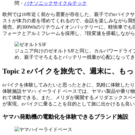
問・
パナソニックサイクルテック
欧州では10年近く前から需要が存在した、親子でのeバイク
ストが体力の差を埋めてくれるので、会話を楽しみながら我慢
発売。約300Whのリチウムイオンバッテリーに、軽快車でも
フォークとアルミフレームを採用し、7段変速を搭載しながら
ジュニア向けのゼオルトSJFと同じ、カルパワードライブ
め、親子でそろえるとバッテリー残量が心配になってき
Topic 2 eバイクを旅先で、週末に
eバイクを体験してみたいと思ったときに、気軽に体験したり
体験施設ヤマハ イーライド ベースでは、ヤマハ製品や乗り
れて体験できる。また、メリダが展開するメリダエックスベ
が実現。eバイクに乗ることを目的として旅に出かけるも良い
ヤマハ発動機の電動化を体験できるブランド施設