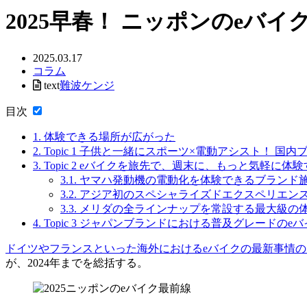
2025早春！ ニッポンのeバ
2025.03.17
コラム
text
難波ケンジ
目次
1.
体験できる場所が広がった
2.
Topic 1 子供と一緒にスポーツ×電動アシスト！ 国
3.
Topic 2 eバイクを旅先で、週末に、もっと気軽に
3.1.
ヤマハ発動機の電動化を体験できるブランド
3.2.
アジア初のスペシャライズドエクスペリエン
3.3.
メリダの全ラインナップを常設する最大級の
4.
Topic 3 ジャパンブランドにおける普及グレードのe
ドイツやフランスといった海外におけるeバイクの最新事情
が、2024年までを総括する。