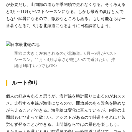
が必要だし、山間部の道も冬季閉鎖で走れなくなる。そう考える
と3月～11月がベストシーズンになる。しかし最近の夏はとんで
もない猛暑になるので、微妙なところもある。もし可能ならば一
番暑くなる7、8月を北海道になるように日程調節しよう。
季節に大きく左右されるのが北海道。6月～9月がベスト
シーズン。11月～4月は寒さが厳しいので避けたい。沖
縄は1年中いつでもOK♪
ルート作り
個人の好みもあると思うが、海岸線を時計回りに走るのがおスス
メ。走行する車線が海側になるので、開放感のある景色を眺めな
がら走ることができる。海岸線は変化に富んでいるが、内陸の山
間部もぜひ走って欲しい。アシストがあるので峠道もそれほど苦
労せず登ることができる。山間部ならではの景色を楽しもう。
またルートを選ぶときは交通量の多い一桁国道は避けて、ローカ