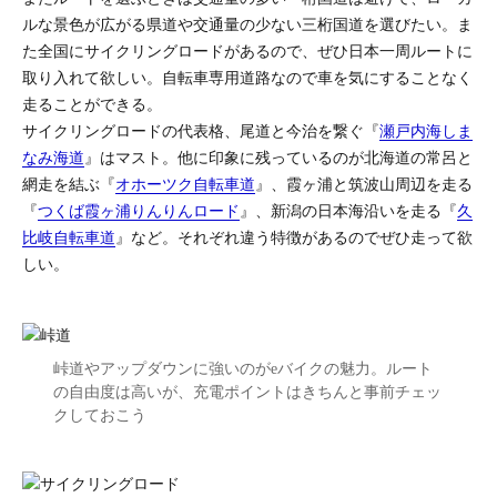
ルな景色が広がる県道や交通量の少ない三桁国道を選びたい。ま
た全国にサイクリングロードがあるので、ぜひ日本一周ルートに
取り入れて欲しい。自転車専用道路なので車を気にすることなく
走ることができる。
サイクリングロードの代表格、尾道と今治を繋ぐ『
瀬戸内海しま
なみ海道
』はマスト。他に印象に残っているのが北海道の常呂と
網走を結ぶ『
オホーツク自転車道
』、霞ヶ浦と筑波山周辺を走る
『
つくば霞ヶ浦りんりんロード
』、新潟の日本海沿いを走る『
久
比岐自転車道
』など。それぞれ違う特徴があるのでぜひ走って欲
しい。
峠道やアップダウンに強いのがeバイクの魅力。ルート
の自由度は高いが、充電ポイントはきちんと事前チェッ
クしておこう