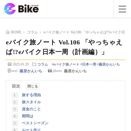
HOME
コラム
eバイク旅ノート Vol.106 「やっちゃえば!?eバイク
eバイク旅ノート Vol.106 「やっちゃえ
ば!?eバイク日本一周（計画編）」
2025.01.29
コラム
#
eバイク旅ノート
#
日本一周
#
藤原かんいち
text
藤原かんいち
photo
藤原かんいち
目次
旅する理由
1.
旅スタイル
2.
資金のこと
3.
期間は
4.
ベストシーズン
5.
ルート作り
6.