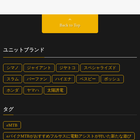
Back to Top
ユニットブランド
シマノ
ジャイアント
ジヤトコ
スペシャライズド
スラム
バーファン
ハイエナ
ベスビー
ボッシュ
ホンダ
ヤマハ
太陽誘電
タグ
eMTB
eバイクMTBがおすすめフルサスに電動アシストが付いた新たな遊び