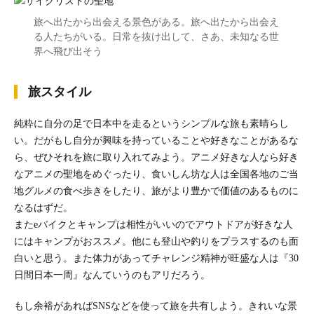
旅へ出たから出会える景色がある。旅へ出たから出会え
る人たちがいる。日常を抜け出して、さあ、未知なる世
界へ飛び出そう
旅スタイル
純粋に自分の足で日本中を走るというシンプルな旅も素晴らし
い。だがもし自分が興味を持っていることや好きなことがあるな
ら、ぜひそれを旅に取り入れてみよう。アニメ好きな人なら好き
なアニメの聖地をめぐったり、食いしん坊な人は全国各地のご当
地グルメの食べ歩きをしたり、旅がより豊かで価値のあるものに
なるはずだ。
またeバイクとキャンプは相性がいいのでアウトドアが好きな人
にはキャンプがおススメ。他にも登山や釣りをプラスするのも面
白いと思う。また体力があってチャレンジ精神が旺盛な人は『30
日間日本一周』なんていうのもアリだろう。
もし余裕があればSNSなどを使って旅を共有しよう。きれいな景