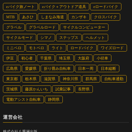
eバイク旅ノート
eバイク＋アウトドア道具
eロードバイク
MTB
あさひ
しまなみ海道
カンザキ
クロスバイク
グラベル
グラベルロード
サイクルコンピューター
サイクルモード
シマノ
ステップス
ヘルメット
ミニベロ
モトベロ
ライト
ロードバイク
ワイズロード
伊豆
初心者
千葉県
埼玉県
大阪府
小径車
広島県
愛媛県
折り畳み自転車
日本一周
日本縦断
東京都
栃木県
滋賀県
神奈川県
群馬県
自転車通勤
茨城県
藤原かんいち
試乗記事
長野県
電動アシスト自転車
静岡県
運営会社
株式会社八重洲出版