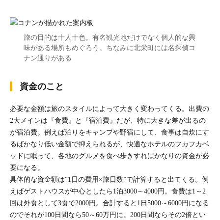
旅の目的は十人十色。有名観光地だけでなく個人的な興
味がある場所もめぐろう。ちなみに北栄町には名探偵コ
ナン通りがある
資金のこと
必要な金額は旅のスタイルによって大きく変わってくる。出費の
2大メインは『食費』と『宿泊費』だが、特に大きな差が出るの
が宿泊費。例えば泊りをキャンプや野宿にして、食事は自炊にす
るばかなり低い金額で抑えられるが、快適なホテルのフカフカベ
ッドに眠って、各地のグルメを食べ歩きすればかなりの資金が必
要になる。
具体的な資金額は“1日の費用×旅日数”で計算すると出てくる。例
えばゲストハウスが中心としたら1泊3000～4000円。食費は1～2
回は外食として3食で2000円。合計すると1日5000～6000円になる
のでそれが100日間なら50～60万円に。200日間ならその2倍とい