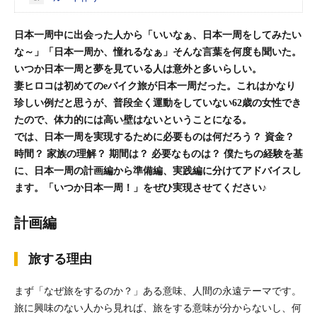
日本一周中に出会った人から「いいなぁ、日本一周をしてみたい
な～」「日本一周か、憧れるなぁ」そんな言葉を何度も聞いた。
いつか日本一周と夢を見ている人は意外と多いらしい。
妻ヒロコは初めてのeバイク旅が日本一周だった。これはかなり
珍しい例だと思うが、普段全く運動をしていない62歳の女性でき
たので、体力的には高い壁はないということになる。
では、日本一周を実現するために必要ものは何だろう？ 資金？
時間？ 家族の理解？ 期間は？ 必要なものは？ 僕たちの経験を基
に、日本一周の計画編から準備編、実践編に分けてアドバイスし
ます。「いつか日本一周！」をぜひ実現させてください♪
計画編
旅する理由
まず「なぜ旅をするのか？」ある意味、人間の永遠テーマです。
旅に興味のない人から見れば、旅をする意味が分からないし、何