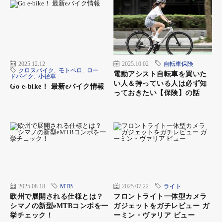
2025.12.12
2025.10.02
自転車保険
クロスバイク
,
モトベロ
,
ロー
電動アシスト自転車を買いた
ドバイク
,
小径車
い人＆持っている人は必ず知
Go e-bike！ 最新eバイク情報
っておきたい【保険】の話
2025.08.18
MTB
2025.07.22
ライト
欧州で展開される仕様とは？
フロントライト一体型カメラ
シマノの新型eMTBコンポを一
ガジェットをガチレビュー ガ
挙チェック！
ーミン・ヴァリア ビュー