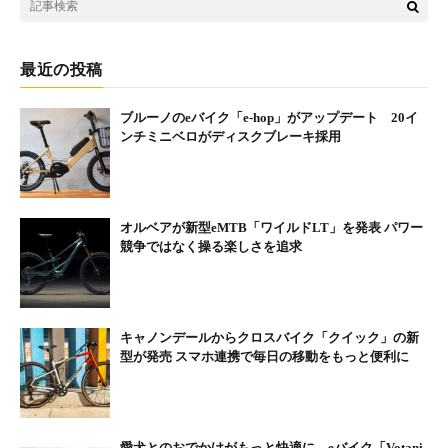
最近の投稿
ブルーノのeバイク「e-hop」がアップデート 20イ
ンチミニベロがディスクブレーキ採用
オルベアが新型eMTB「ワイルドLT」を発表 パワー
競争ではなく操る楽しさを追求
キャノンデールからクロスバイク「クイック」の新
型が発売 スマホ連携で毎日の移動をもっと便利に
愛犬とのおでかけがもっと快適に eバイク「Votani