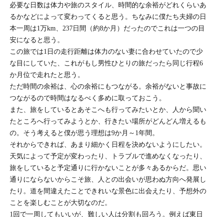
必要な日数は体力や旅のスタイル、時間的な余裕がどれくらいあ
るかなどによって変わってくると思う。ちなみに僕たち夫婦の日
本一周は1万km、237日間（約8か月）だったのでこれは一つの目
安になると思う。
この旅では1日の走行距離は体力のない妻に合わせていたので少
な目にしていた、これがもし男性ひとりの旅だったら同じ行程6
か月位で走れたと思う。
ただ時間の余裕は、心の余裕にもつながる。余裕がないと事故に
つながるので時間はなるべく多めに取っておこう。
また、旅をしているとあそこへも行ってみたいとか、人から聞い
たところへ行ってみようとか、行きたい場所がどんどん増えるも
の。そう考えると僕が思う理想は9か月～1年間。
それからできれば、あまり細かく日程を決めないようにしたい。
天気によって予定が変わったり、トラブルで進めなくなったり、
旅をしていると予定通りに行かないことが多々あるからだ。思い
通りにならないからこそ旅、人との出会いが思わぬ方向へ発展し
たり。道を間違えたことできれいな景色に出会えたり、予想外の
ことを楽しむことが大切なのだ。
1回で一周してもいいが、難しい人は分割も回ろう。例えば東日