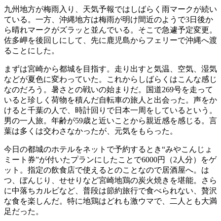
九州地方が梅雨入り、天気予報ではしばらく雨マークが続い
ている。一方、沖縄地方は梅雨が明け間近のようで3日後か
ら晴れマークがズラッと並んでいる。そこで急遽予定変更。
佐多岬を後回しにして、先に鹿児島からフェリーで沖縄へ渡
ることにした。
まずは宮崎から都城を目指す。走り出すと気温、空気、湿気
などが夏色に変わっていた。これからしばらくはこんな感じ
なのだろう。暑さとの戦いの始まりだ。国道269号を走って
いると珍しく荷物を積んだ自転車の旅人と出会った。声をか
けると千葉の人で、時計回りで日本一周をしているという。
男の一人旅。年齢が59歳と近いことから親近感を感じる。言
葉は多くは交わさなかったが、元気をもらった。
今日の都城のホテルをネットで予約するとき“みやこんじょ
ミート券”が付いたプランにしたことで6000円（2人分）をゲ
ット。指定の飲食店で使えるとのことなので居酒屋へ。は
つ、ぼんじり、せせりなど宮崎地鶏の炭火焼きを堪能。さら
に中落ちカルビなど、普段は節約旅行で食べられない、贅沢
な食を楽しんだ。特に地鶏はどれも激ウマで、二人とも大満
足だった。