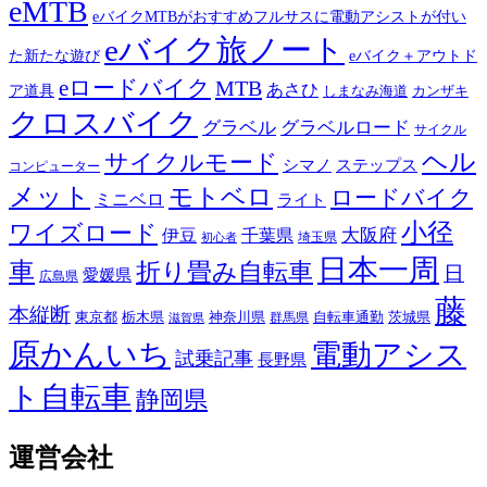
eMTB
eバイクMTBがおすすめフルサスに電動アシストが付い
eバイク旅ノート
た新たな遊び
eバイク＋アウトド
eロードバイク
MTB
あさひ
ア道具
カンザキ
しまなみ海道
クロスバイク
グラベル
グラベルロード
サイクル
ヘル
サイクルモード
シマノ
ステップス
コンピューター
メット
モトベロ
ロードバイク
ミニベロ
ライト
小径
ワイズロード
伊豆
千葉県
大阪府
埼玉県
初心者
日本一周
車
折り畳み自転車
日
愛媛県
広島県
藤
本縦断
東京都
栃木県
神奈川県
自転車通勤
茨城県
群馬県
滋賀県
原かんいち
電動アシス
試乗記事
長野県
ト自転車
静岡県
運営会社