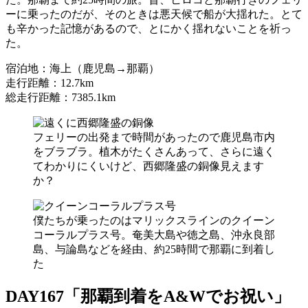
ーに乗ったのだが、そのときは悪天候で船が大揺れた。とて
も辛かった記憶があるので、とにかく揺れないことを祈っ
た。
宿泊地：海上（鹿児島→那覇）
走行距離：12.7km
総走行距離：7385.1km
フェリーの出発まで時間があったので鹿児島市内
をブラブラ。植木がたくさんあって、さらに遠く
てわかりにくいけど、西郷隆盛の銅像見えます
か？
僕たちが乗ったのはマリックスラインのクイーン
コーラルプラス号。奄美大島や徳之島、沖永良部
島、与論島などを経由、約25時間で那覇に到着し
た
DAY167「那覇到着をA&Wでお祝い」