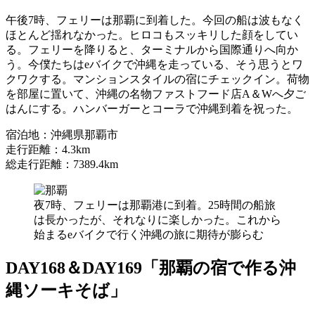
午後7時、フェリーは那覇に到着した。今回の船は波もなく
ほとんど揺れなかった。ヒロコもスッキリした顔をしてい
る。フェリーを降りると、ターミナルから国際通りへ向か
う。今僕たちはeバイクで沖縄を走っている、そう思うとワ
クワクする。マンションスタイルの宿にチェックイン。荷物
を部屋に置いて、沖縄の名物ファストフード店A＆Wへ夕ご
はんにする。ハンバーガーとコーラで沖縄到着を祝った。
宿泊地：沖縄県那覇市
走行距離：4.3km
総走行距離：7389.4km
夜7時、フェリーは那覇港に到着。25時間の船旅
は長かったが、それなりに楽しかった。これから
始まるeバイクで行く沖縄の旅に期待が膨らむ
DAY168＆DAY169「那覇の宿で作る沖
縄ソーキそば」