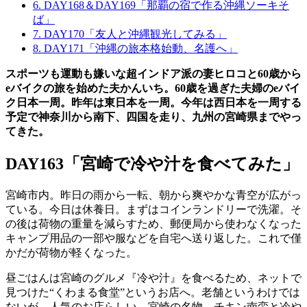
6.
DAY168＆DAY169「那覇の宿で作る沖縄ソーキそ
ば」
7.
DAY170「友人と沖縄観光してみる」
8.
DAY171「沖縄の旅本格始動、名護へ」
スポーツも運動も嫌いな超インドア派の妻ヒロコと60歳から
eバイクの旅を始めた夫かんいち。60歳を過ぎた夫婦のeバイ
ク日本一周。昨年は東日本を一周。今年は西日本を一周する
予定で神奈川から南下、四国を走り、九州の宮崎県までやっ
てきた。
DAY163「宮崎で冷や汁を食べてみた」
宮崎市内。昨日の雨から一転、朝から爽やかな青空が広がっ
ている。今日は休養日。まずはコインランドリーで洗濯。そ
の後は荷物の重量を減らすため、郵便局から使わなくなった
キャンプ用品の一部や服などを自宅へ送り返した。これで僅
かだが荷物が軽くなった。
昼ごはんは宮崎のグルメ『冷や汁』を食べるため、ネットで
見つけた“くわまる食堂”というお店へ。老舗というわけでは
ないが、人気のお店らしい。宮崎の名物、チキン南蛮と冷や