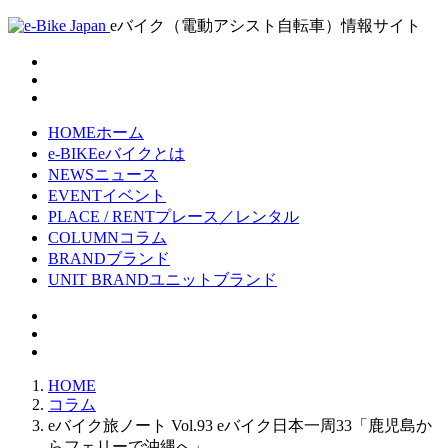
eバイク（電動アシスト自転車）情報サイト
HOME
ホーム
e-BIKE
eバイクとは
NEWS
ニュース
EVENT
イベント
PLACE / RENT
プレース／レンタル
COLUMN
コラム
BRAND
ブランド
UNIT BRAND
ユニットブランド
HOME
コラム
eバイク旅ノート Vol.93 eバイク日本一周33「鹿児島か
らフェリーで沖縄へ」