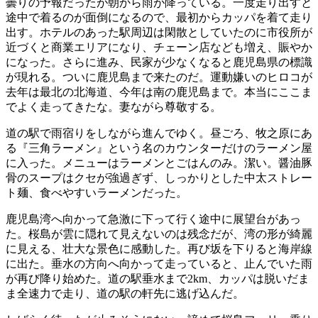
曇りの予報だったが朝から雨が降っている。一度走り出すと
途中で着るのが面倒になるので、最初からカッパを着て走り
出す。ホテルのあった駅周辺は閑散としていたのに市役所が
近づくと商業エリアになり、チェーン店なども増え、賑やか
になった。さらに進み、民家が少なくなると鹿児島県の標識
が現れる。ついに鹿児島まで来たのだ。運動嫌いのヒロコが
去年は最北の北海道、今年は南の鹿児島まで。本当にここま
でよく走ってきたな。妻ながら尊敬する。
道の駅で雨宿りをしながら進んでゆく。昼ごろ、牧之原にあ
る『三角ラーメン』という名のカウンターだけのラーメン屋
に入った。メニューはラーメンとごはんのみ。潔い。醤油豚
骨のスープはクセが強過ぎず、しっかりとした中太ストレー
ト麺、食べやすいラーメンだった。
鹿児島湾へ向かって急激に下って行く途中に展望台があっ
た。桜島が雲に隠れて見えないのは残念だが、湾の形が綺麗
に見える、壮大な景色に感動した。再び坂を下りると海岸線
に出た。垂水の方向へ向かって走っていると、止んでいた雨
が再び降り始めた。道の駅垂水まで2km、カッパは脱いだま
ま全速力で走り、道の駅の軒先に逃げ込んだ。