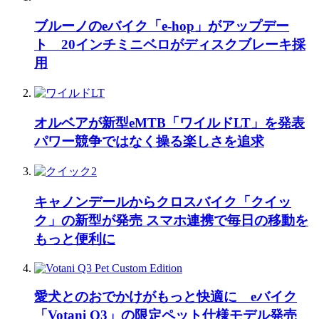
ブルーノのeバイク「e-hop」がアップデー
ト 20インチミニベロがディスクブレーキ採
用
オルベアが新型eMTB「ワイルドLT」を発表
パワー競争ではなく操る楽しさを追求
キャノンデールからクロスバイク「クイッ
ク」の新型が発売 スマホ連携で毎日の移動を
もっと便利に
愛犬とのおでかけがもっと快適に eバイク
「Votani Q3」の限定ペット仕様モデル発売