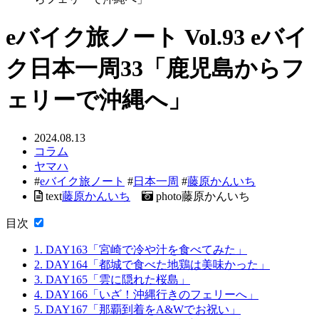
eバイク旅ノート Vol.93 eバイ
ク日本一周33「鹿児島からフ
ェリーで沖縄へ」
2024.08.13
コラム
ヤマハ
#
eバイク旅ノート
#
日本一周
#
藤原かんいち
text
藤原かんいち
photo
藤原かんいち
目次
1.
DAY163「宮崎で冷や汁を食べてみた」
2.
DAY164「都城で食べた地鶏は美味かった」
3.
DAY165「雲に隠れた桜島」
4.
DAY166「いざ！沖縄行きのフェリーへ」
5.
DAY167「那覇到着をA&Wでお祝い」