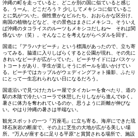
沖縄の町を走っていると、どこか別の国に似ていると感じ
る。うーん、どこだろう？ 少ししてメキシコに似ているこ
とに気がついた。個性豊かなビルたち、おおらかな区分け、
南国の植物などなど、その景色はまさにメキシコ。そういえ
ば沖縄のタコライスのルーツもメキシコだしね〜 それは関
係ないか（笑）。そんなことを考えながらペダルを回す。
国道に『アラハナビーチ』という標識があったので、立ち寄
ってみる。脇道に入りしばらくすると公園が現れ、その先に
きれいなビーチが広がっていた。ビーチサイドにはバスケッ
トコートがあり、学生が楽しそうにボールを追いかけてい
る。ビーチではカップルがウェディングフォト撮影、ふたり
にとって一生忘れられない日になるだろう。
国道沿いで見つけたカレー屋でタイカレーを食べたり、道の
駅の木陰で冷たいコーラで休憩したりしながら進んでゆく。
暑さに体力を奪われているのか、思うように距離が伸びな
い。やはり沖縄の暑さは半端ない。
観光スポットの一つ『万座毛』に立ち寄る。海岸にできた琉
球石灰岩の断崖で、その上に芝生の大地が広がる美しい場
所。“万人が座するに足りる平原”と賞賛される場所で、施設