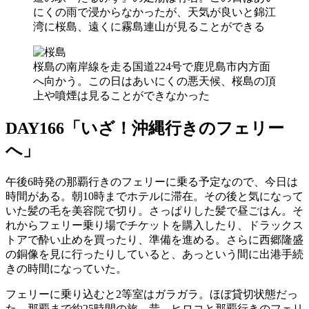
にくの雨で浸からなかったが、天気が良いと錦江
湾に桜島、遠くに霧島連山が見ることができる
桜島の南岸線を走る国道224号で鹿児島市内方面
へ向かう。この日はあいにくの悪天候、桜島の頂
上や噴煙は見ることができなかった
DAY166「いざ！沖縄行きのフェリー
へ」
午後6時発の那覇行きのフェリーに乗る予定なので、今日は
時間がある。朝10時までホテルに滞在。その後と気になって
いた髪の毛を美容院で切り。さっぱりした髪で昼ごはん。そ
れからフェリー乗り場でチケットを購入したり、ドラックス
トアで酔い止めを買ったり、準備を進める。さらに西郷隆盛
の銅像を見に行ったりしていると、あっという間に出港手続
きの時間になっていた。
フェリーに乗り込むと2等室はガラガラ。ほぼ貸切状態だっ
た。那覇まで約25時間の旅。昔、ヒロコと那覇行きのフェリ