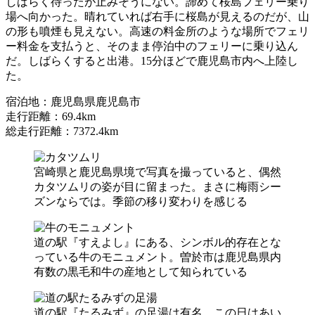
しばらく待ったが止みそうにない。諦めて桜島フェリー乗り
場へ向かった。晴れていれば右手に桜島が見えるのだが、山
の形も噴煙も見えない。高速の料金所のような場所でフェリ
ー料金を支払うと、そのまま停泊中のフェリーに乗り込ん
だ。しばらくすると出港。15分ほどで鹿児島市内へ上陸し
た。
宿泊地：鹿児島県鹿児島市
走行距離：69.4km
総走行距離：7372.4km
宮崎県と鹿児島県境で写真を撮っていると、偶然
カタツムリの姿が目に留まった。まさに梅雨シー
ズンならでは。季節の移り変わりを感じる
道の駅『すえよし』にある、シンボル的存在とな
っている牛のモニュメント。曽於市は鹿児島県内
有数の黒毛和牛の産地として知られている
道の駅『たるみず』の足湯は有名。この日はあい