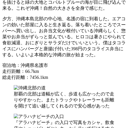
を抜けると緑の大地とコバルトブルーの海が目に飛び込んで
来る。これぞ沖縄！自然の大きさを全身で感じた。
夕方、沖縄本島北部の中心地、名護の宿に到着した。エアコ
ンの効いた部屋に入ると生き返る。落ち着いたところでスー
パーへ買い出し。お弁当文化が根付いている沖縄らしく、惣
菜やお弁当がずらっと並んでいる。ヒロコは暑さにやられて
食欲減退、おにぎりとサラダだけでいいという。僕はタコラ
イスにハンバーグと唐揚げ付いた398円のタコライス弁当に
する。いよいよ本格的な沖縄の旅が始まった。
宿泊地：沖縄県名護市
走行距離：66.7km
総走行距離：7456.1km
那覇の北部は道幅が広く、歩道も広かったので走
りやすかった。またトラックやトレーラーも距離
を開けて追い越してくれるので安心感があった
『アラハナビーチ』の入口で写真をカシャ。飲食