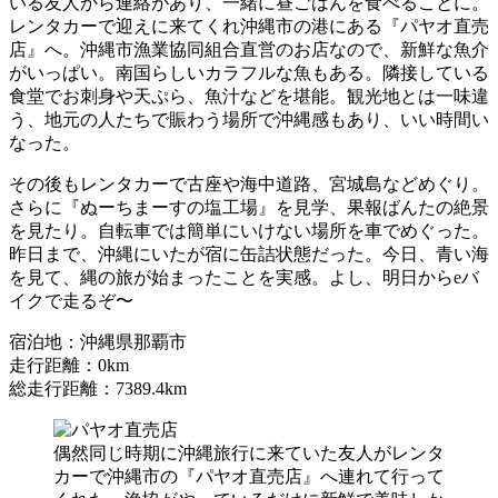
いる友人から連絡があり、一緒に昼ごはんを食べることに。
レンタカーで迎えに来てくれ沖縄市の港にある『パヤオ直売
店』へ。沖縄市漁業協同組合直営のお店なので、新鮮な魚介
がいっぱい。南国らしいカラフルな魚もある。隣接している
食堂でお刺身や天ぷら、魚汁などを堪能。観光地とは一味違
う、地元の人たちで賑わう場所で沖縄感もあり、いい時間い
なった。
その後もレンタカーで古座や海中道路、宮城島などめぐり。
さらに『ぬーちまーすの塩工場』を見学、果報ばんたの絶景
を見たり。自転車では簡単にいけない場所を車でめぐった。
昨日まで、沖縄にいたが宿に缶詰状態だった。今日、青い海
を見て、縄の旅が始まったことを実感。よし、明日からeバ
イクで走るぞ〜
宿泊地：沖縄県那覇市
走行距離：0km
総走行距離：7389.4km
偶然同じ時期に沖縄旅行に来ていた友人がレンタ
カーで沖縄市の『パヤオ直売店』へ連れて行って