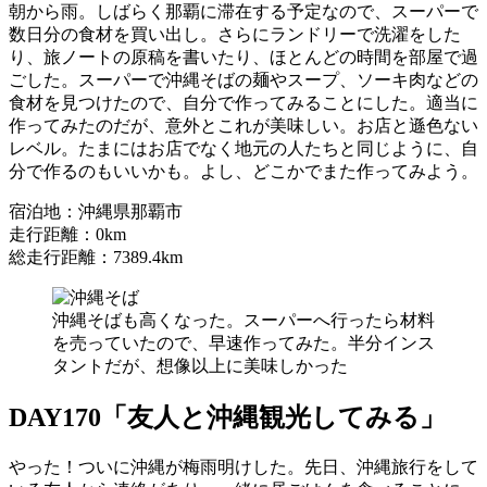
朝から雨。しばらく那覇に滞在する予定なので、スーパーで
数日分の食材を買い出し。さらにランドリーで洗濯をした
り、旅ノートの原稿を書いたり、ほとんどの時間を部屋で過
ごした。スーパーで沖縄そばの麺やスープ、ソーキ肉などの
食材を見つけたので、自分で作ってみることにした。適当に
作ってみたのだが、意外とこれが美味しい。お店と遜色ない
レベル。たまにはお店でなく地元の人たちと同じように、自
分で作るのもいいかも。よし、どこかでまた作ってみよう。
宿泊地：沖縄県那覇市
走行距離：0km
総走行距離：7389.4km
沖縄そばも高くなった。スーパーへ行ったら材料
を売っていたので、早速作ってみた。半分インス
タントだが、想像以上に美味しかった
DAY170「友人と沖縄観光してみる」
やった！ついに沖縄が梅雨明けした。先日、沖縄旅行をして