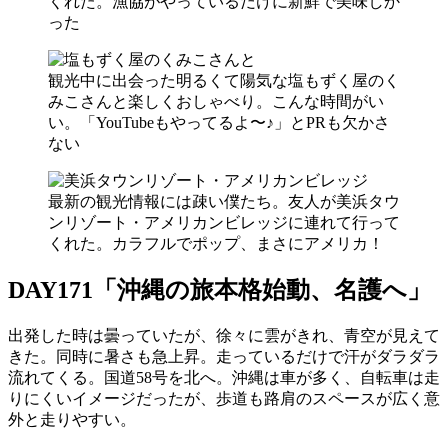
くれた。漁協がやっているだけに新鮮で美味しか
った
観光中に出会った明るくて陽気な塩もずく屋のく
みこさんと楽しくおしゃべり。こんな時間がい
い。「YouTubeもやってるよ〜♪」とPRも欠かさ
ない
最新の観光情報には疎い僕たち。友人が美浜タウ
ンリゾート・アメリカンビレッジに連れて行って
くれた。カラフルでポップ、まさにアメリカ！
DAY171「沖縄の旅本格始動、名護へ」
出発した時は曇っていたが、徐々に雲がきれ、青空が見えて
きた。同時に暑さも急上昇。走っているだけで汗がダラダラ
流れてくる。国道58号を北へ。沖縄は車が多く、自転車は走
りにくいイメージだったが、歩道も路肩のスペースが広く意
外と走りやすい。